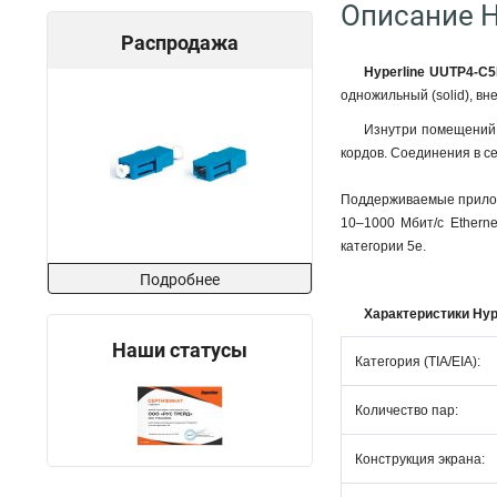
Описание H
Распродажа
Hyperline UUTP4-C
одножильный (solid), вн
Изнутри помещений.
кордов. Соединения в се
Поддерживаемые прил
10–1000 Мбит/с Etherne
категории 5e.
Подробнее
Характеристики Hyp
Наши статусы
Категория (TIA/EIA):
Количество пар:
Конструкция экрана: