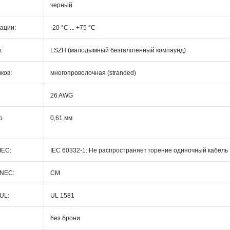
черный
ации:
-20 °C ... +75 °C
:
LSZH (малодымный безгалогенный компаунд)
ков:
многопроволочная (stranded)
26 AWG
р
0,61 мм
IEC:
IEC 60332-1: Не распространяет горение одиночный кабель
 NEC:
CM
UL:
UL 1581
без брони