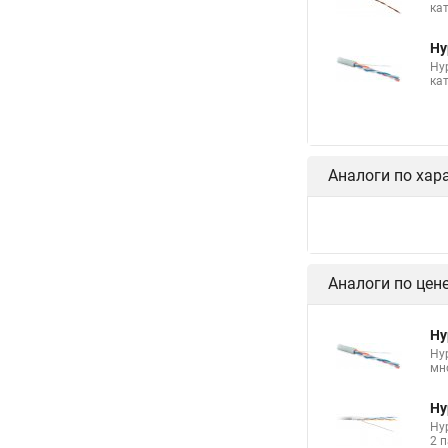
ка
Hy
Hy
кат
Аналоги по хар
Аналоги по цен
Hy
Hyp
мно
Hy
Hyp
2 п