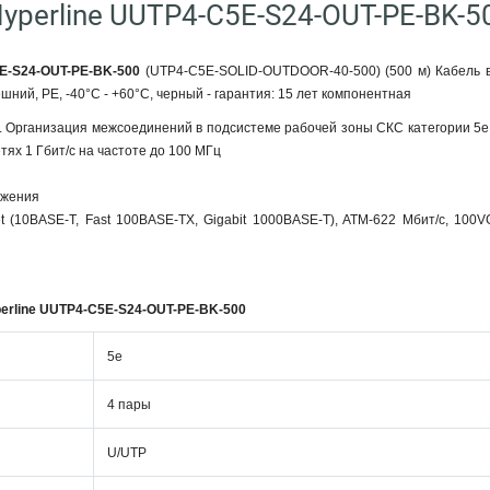
yperline UUTP4-C5E-S24-OUT-PE-BK-5
5E-S24-OUT-PE-BK-500
(UTP4-C5E-SOLID-OUTDOOR-40-500) (500 м) Кабель в
ешний, PE, -40°C - +60°C, черный - гарантия: 15 лет компонентная
 Организация межсоединений в подсистеме рабочей зоны СКС категории 5e в
тях 1 Гбит/с на частоте до 100 МГц
ожения
t (10BASE-T, Fast 100BASE-TX, Gigabit 1000BASE-T), ATM-622 Мбит/с, 100
erline UUTP4-C5E-S24-OUT-PE-BK-500
5e
4 пары
U/UTP