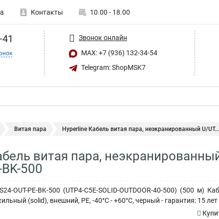
а
Контакты
10.00 - 18.00
-41
Звонок онлайн
MAX: +7 (936) 132-34-54
онок
Telegram: ShopMSK7
Витая пара
Hyperline Кабель витая пара, неэкранированный U/UT...
Кабель витая пара, неэкранированный
-BK-500
-S24-OUT-PE-BK-500 (UTP4-C5E-SOLID-OUTDOOR-40-500) (500 м) Ка
льный (solid), внешний, PE, -40°C - +60°C, черный - гарантия: 15 л
Купит