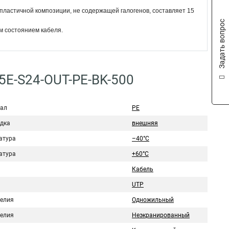
пластичной композиции, не содержащей галогенов, составляет 15
Задать вопрос
м состоянием кабеля.
5E-S24-OUT-PE-BK-500
ал
PE
дка
внешняя
атура
–40°C
атура
+60°C
Кабель
UTP
делия
Одножильный
делия
Неэкранированный