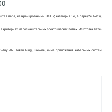
00
итая пара, неэкранированный U/UTP, категория 5e, 4 пары(24 AWG),
 критериях малозначительных электрических помех. Изготовка патч-
VG-AnyLAN, Token Ring, Firewire, иные приложения кабельных систем