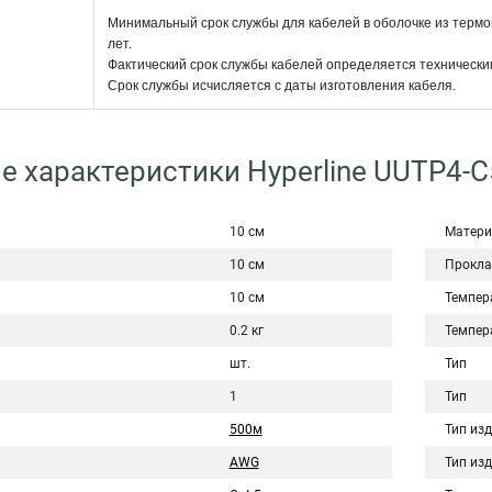
Минимальный срок службы для кабелей в оболочке из термо
лет.
Фактический срок службы кабелей определяется технически
Срок службы исчисляется с даты изготовления кабеля.
е характеристики Hyperline UUTP4-C
10 см
Матери
10 см
Прокла
10 см
Темпер
0.2 кг
Темпер
шт.
Тип
1
Тип
500м
Тип из
AWG
Тип из