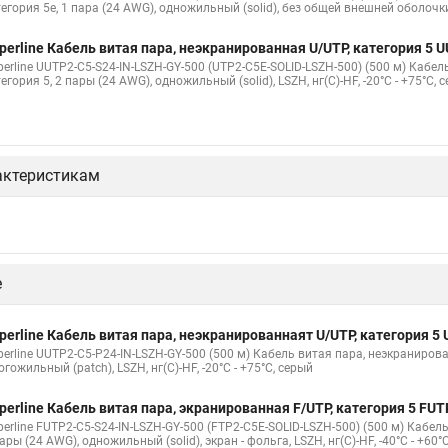
тегория 5e, 1 пара (24 AWG), одножильный (solid), без общей внешней оболочк
perline Кабель витая пара, неэкранированная U/UTP, категория 5
perline UUTP2-C5-S24-IN-LSZH-GY-500 (UTP2-C5E-SOLID-LSZH-500) (500 м) Кабе
егория 5, 2 пары (24 AWG), одножильный (solid), LSZH, нг(С)-HF, -20°C - +75°C, 
актеристикам
е
perline Кабель витая пара, неэкранированнаят U/UTP, категория 
erline UUTP2-C5-P24-IN-LSZH-GY-500 (500 м) Кабель витая пара, неэкранирова
гожильный (patсh), LSZH, нг(С)-HF, -20°C - +75°C, серый
perline Кабель витая пара, экранированная F/UTP, категория 5 FU
erline FUTP2-C5-S24-IN-LSZH-GY-500 (FTP2-C5E-SOLID-LSZH-500) (500 м) Кабел
ары (24 AWG), одножильный (solid), экран - фольга, LSZH, нг(С)-HF, -40°C - +60°