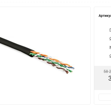
Артику
58 