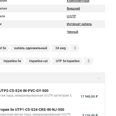
делия
Компонентный
делия
Внешний
беля
U/UTP
и
Интернет кабель
Черный
at 5e
кабель одножильный
24 awg
f
utp4
для внешней прокладки
кабель связи utp
Hyperline 5e
Hyperline cat
UTP 5e hyperline
ной прокладки
utp 5e бухта
наружная
utp4 c5e solid
Hyperline 305
Витая пара utp 5e hyperline
hyperline cat 6
 5e
u utp 5e
utp 5e 4
utp 4 5e
utp 4 cat 5e
5e
SFTP витая пара
Витая пара utp 1
Cat 6
5e
u utp cat 5e
utp cat 5e 4 пары
utp 5e 4х2х0 52
utp
Витая пара 24awg
 UUTP2-C5-S24-IN-PVC-GY-500
м
5e 4х2х24awg
utp 4pr cat 5e
utp 5e outdoor
rline outdoor
Hyperline ftp 5e
итая пара, неэкранированная U/UTP, категория 5,
17 940,00 ₽
tp 4х2х0 52
utp 4 категории 5е
5е utp 4 пары
егория 5e UTP1-C5-S24-CRS-IN-NJ-500
ировочная витая пара, неэкранированная U/UTP,
9 126,00 ₽