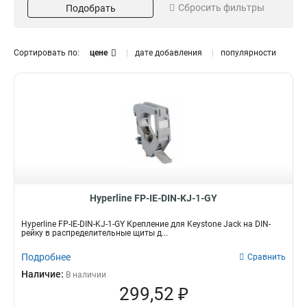
Сбросить фильтры
Подобрать
Номинальное
Количество полюсов
напряжение (В)
2p
2
220
0
Сортировать по:
цене
дате добавления
популярности
250
0
Количество гнезд
Форма
1
Прямоугольная
6
2
2
4
4
0
Материал
Цвет
Пластик
белый
11
10
Алюминий
черный
0
0
Поликарбонат
Hyperline FP-IE-DIN-KJ-1-GY
0
Степень защиты
Заземление
Hyperline FP-IE-DIN-KJ-1-GY Крепление для Keystone Jack на DIN-
IP20
да
рейку в распределительные щиты д...
3
0
Способ присоединения
Комбинация
Подробнее
Сравнить
Зажимной контакт
розетка
0
1
Наличие:
В наличии
розетка телефонная
0
299,52 ₽
Категория (UTP)