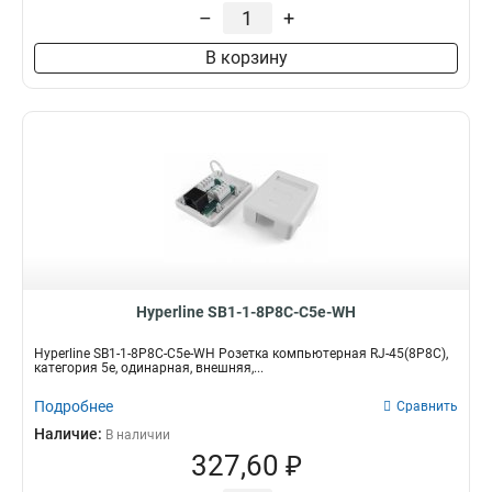
–
+
5E
3
6E
1
В корзину
Hyperline SB1-1-8P8C-C5e-WH
Hyperline SB1-1-8P8C-C5e-WH Розетка компьютерная RJ-45(8P8C),
категория 5e, одинарная, внешняя,...
Подробнее
Сравнить
Наличие:
В наличии
327,60 ₽