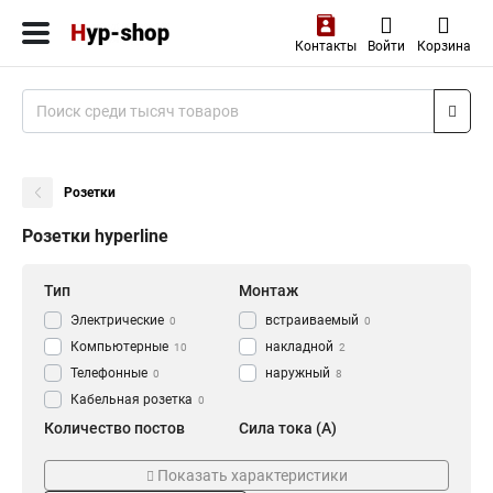
Контакты
Войти
Корзина
Розетки
Розетки hyperline
Тип
Монтаж
Электрические
встраиваемый
0
0
Компьютерные
накладной
10
2
Телефонные
наружный
0
8
Кабельная розетка
0
Количество постов
Сила тока (A)
Одиночная (1)
10А
5
0
Показать характеристики
Двойная (2)
16А
4
0