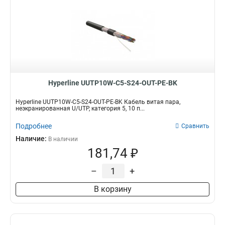
4x2x26
9
75Ом
2000MHz
19
8
1x2x22
10
7600MHz
8
4х2х0,51
18
1000MHz
9
4x2x23
19
600MHz
10
Hyperline UUTP10W-C5-S24-OUT-PE-BK
Hyperline UUTP10W-C5-S24-OUT-PE-BK Кабель витая пара,
неэкранированная U/UTP, категория 5, 10 п...
Подробнее
Сравнить
Наличие:
В наличии
181,74 ₽
–
+
В корзину