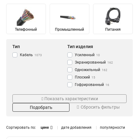
Телефонный
Промышленный
Питания
Тип
Тип изделия
Кабель
Усиленный
1073
10
Экранированный
162
Одножильный
162
Плоский
15
Гофрированный
16
Силовой
Материал
Цвет
16
Показать характеристики
Неэкранированный
105
Омедненный
Черный
2
498
Сбросить фильтры
Подобрать
Жесткий
20
Сталь
Фиолетовый
140
5
Угловой
20
SHF2
Голубой
4
17
Коаксиальный
21
SHF1
Розовый
4
21
Сортировать по:
цене
дате добавления
популярности
Одномодульный
26
Луженный
Зеленый
6
23
Уложенный
29
Медь
Аква
Калибр
Кол-во волокон
34
26