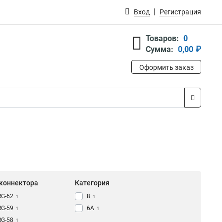
Вход
Регистрация
Товаров:
0
Сумма:
0,00 ₽
Оформить заказ
 коннектора
Категория
RG-62
8
1
1
RG-59
6A
1
1
RG-58
1