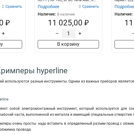
RJ-11 (10P10C, 8P8C типа AMP, 6...
серии PLEZ
Подробнее
Подробне
Сравнить
Сравнить
Наличие:
Наличие:
В наличии
0 ₽
11 025,00 ₽
11
+
–
+
ну
В корзину
Кримперы hyperline
лей используются разные инструменты. Одним из важных приборов являетс
rline
яют собой электромонтажный инструмент, который используется для со
и рабочей части, выполненной из металла и имеющей специальные отверстия 
мперы очень просты: надо вставить в определенный разъем провод с обжи
 обжимка провода.