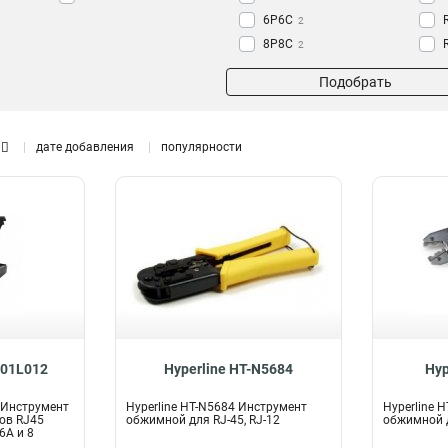
6P6C
2
8P8C
2
Подобрать
дате добавления
популярности
J01L012
Hyperline HT-N5684
Hyp
2 Инструмент
Hyperline HT-N5684 Инструмент
Hyperline 
ов RJ45
обжимной для RJ-45, RJ-12
обжимной д
6A и 8