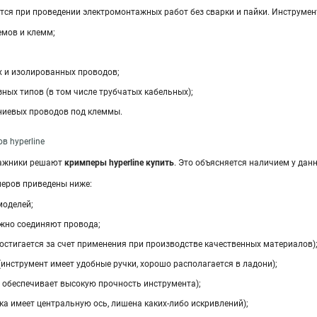
я при проведении электромонтажных работ без сварки и пайки. Инструмен
емов и клемм;
 и изолированных проводов;
ных типов (в том числе трубчатых кабельных);
иевых проводов под клеммы.
 hyperline
тажники решают
кримперы hyperline
купить
. Это объясняется наличием у дан
еров приведены ниже:
моделей;
ежно соединяют провода;
остигается за счет применения при производстве качественных материалов)
инструмент имеет удобные ручки, хорошо располагается в ладони);
 обеспечивает высокую прочность инструмента);
ка имеет центральную ось, лишена каких-либо искривлений);