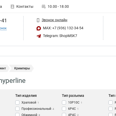
а
Контакты
10.00 - 18.00
-41
Звонок онлайн
MAX: +7 (936) 132-34-54
онок
Telegram: ShopMSK7
мент
Кримперы
yperline
Тип изделия
Тип разъема
Тип
Храповой
10P10C
1
1
Профессиональный
6P4C
4
1
Обжимной
4P4C
8
2