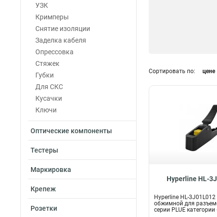
УЗК
Кримперы
Снятие изоляции
Заделка кабеля
Опрессовка
Стяжек
Сортировать по:
цене
Губки
Для СКС
Кусачки
Ключи
Оптические компоненты
Тестеры
Маркировка
Hyperline HL-3
Крепеж
Hyperline HL-3J01L01
обжимной для разъем
Розетки
серии PLUE категории 