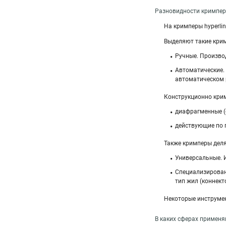
Разновидности кримперо
На кримперы hyperli
Выделяют такие кри
Ручные. Производ
Автоматические
автоматическом 
Конструкционно кри
диафрагменные (
действующие по п
Также кримперы деля
Универсальные. 
Специализирова
тип жил (коннект
Некоторые инструме
В каких сферах применя