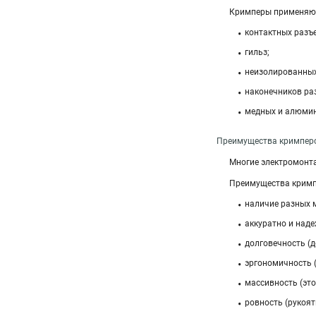
Кримперы применяютс
контактных разъ
гильз;
неизолированных
наконечников раз
медных и алюмин
Преимущества кримперов
Многие электромон
Преимущества кримп
наличие разных 
аккуратно и над
долговечность (д
эргономичность (
массивность (это
ровность (рукоят