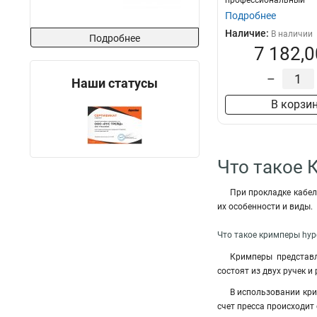
профессиональный
Подробнее
Наличие:
В наличии
Подробнее
7 182,0
–
Наши статусы
В корзи
Что такое 
При прокладке кабе
их особенности и виды.
Что такое кримперы hype
Кримперы представл
состоят из двух ручек 
В использовании кри
счет пресса происходит