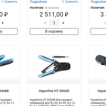
Подробнее
Подробне
Сравнить
Сравнить
Наличие:
Наличие:
В наличии
0 ₽
2 511,00 ₽
3
+
–
+
ну
В корзину
-N468B
Hyperline HT-200AR
Hype
нструмент
Hyperline HT-200AR Инструмент
Hyperline 
-12, RJ-11,
обжимной для RJ-50, RJ-45, RJ-12,
обжимной 