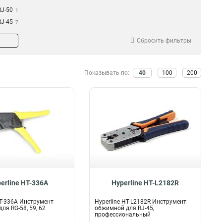
RJ-50
1
RJ-45
7
RJ-11
3
Сбросить фильтры
RJ-12
4
Показывать по:
40
100
200
erline HT-336A
Hyperline HT-L2182R
HT-336A Инструмент
Hyperline HT-L2182R Инструмент
ля RG-58, 59, 62
обжимной для RJ-45,
профессиональный