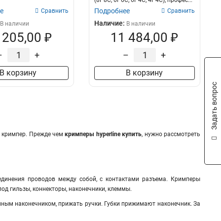
(8P8C, 6P6C, 6P4C, 4P4C), профес...
е
Подробнее
Сравнить
Сравнить
Наличие:
В наличии
В наличии
 205,00 ₽
11 484,00 ₽
–
+
–
+
В корзину
В корзину
Задать вопрос
я кримпер. Прежде чем
кримперы hyperline купить
, нужно рассмотреть
единения проводов между собой, с контактами разъема. Кримперы
под гильзы, коннекторы, наконечники, клеммы.
мным наконечником, прижать ручки. Губки прижимают наконечник. За