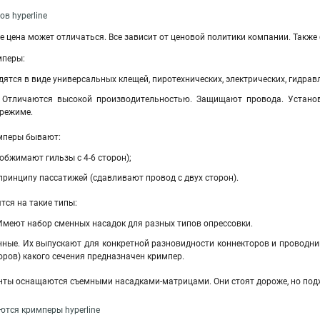
в hyperline
ne цена может отличаться. Все зависит от ценовой политики компании. Такж
мперы:
ятся в виде универсальных клещей, пиротехнических, электрических, гидра
. Отличаются высокой производительностью. Защищают провода. Устано
режиме.
мперы бывают:
обжимают гильзы с 4-6 сторон);
ринципу пассатижей (сдавливают провод с двух сторон).
тся на такие типы:
Имеют набор сменных насадок для разных типов опрессовки.
нные
.
Их выпускают для конкретной разновидности коннекторов и проводни
оров) какого сечения предназначен кримпер.
нты оснащаются съемными насадками-матрицами. Они стоят дороже, но подх
ются кримперы hyperline