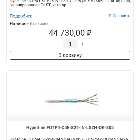
Hyperline FUTP4-C5E-P26-IN-LSZH-YL-305 (305 м) Кабель витая пара,
экранированная F/UTP, категор...
Подробнее
Сравнить
Наличие:
В наличии
44 730,00 ₽
–
+
В корзину
Hyperline FUTP4-C5E-S24-IN-LSZH-OR-305
Hyperline FUTP4-C5E-S24-IN-LSZH-OR-305 (FTP4-C5E-SOLID-LSZH-OR-