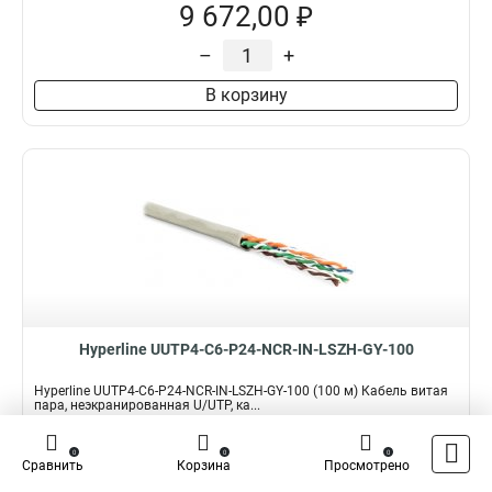
9 672,00 ₽
–
+
В корзину
Hyperline UUTP4-C6-P24-NCR-IN-LSZH-GY-100
Hyperline UUTP4-C6-P24-NCR-IN-LSZH-GY-100 (100 м) Кабель витая
пара, неэкранированная U/UTP, ка...
Подробнее
Сравнить
0
0
0
Сравнить
Корзина
Просмотрено
Наличие:
В наличии