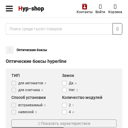
Контакты
Войти
Корзина
Оптические боксы
Оптические боксы hyperline
ТИП
Замок
для автоматов
Да
0
4
для счетчика
Нет
0
2
Способ установки
Количество модулей
встраиваемый
2
0
1
навесной
4
0
4
настенный
6
11
0
Показать характеристики
8
2