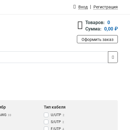
Вход
Регистрация
Товаров:
0
Сумма:
0,00 ₽
Оформить заказ
ибр
Тип кабеля
AWG
U/UTP
33
2
S/UTP
2
F/UTP
4