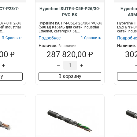
-C7-P23/7-
Hyperline ISUTP4-C5E-P26/30-
Hyperli
K
PVC-BK
ARM
23/7-SHF2-BK
Hyperline ISUTP4-C5E-P26/30-PVC-BK
Hyperline 
ей Industrial
(500 м) Кабель для сетей Industrial
LSZH/NY-BK
...
Ethernet, категория 5e,...
сетей Indust
Подробнее
Подробне
Сравнить
Сравнить
Наличие:
Наличие:
В наличии
00 ₽
287 820,00 ₽
302
+
–
+
ну
В корзину