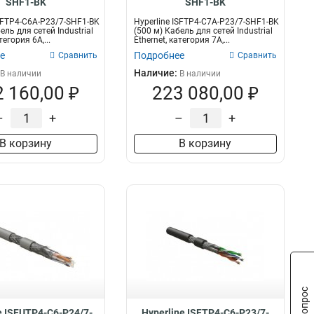
SHF1-BK
SHF1-BK
ISFTP4-C6A-P23/7-SHF1-BK
Hyperline ISFTP4-C7A-P23/7-SHF1-BK
ель для сетей Industrial
(500 м) Кабель для сетей Industrial
тегория 6A,...
Ethernet, категория 7A,...
е
Подробнее
Сравнить
Сравнить
Наличие:
В наличии
В наличии
 160,00 ₽
223 080,00 ₽
–
+
–
+
В корзину
В корзину
e ISFUTP4-C6-P24/7-
Hyperline ISFTP4-C6-P23/7-