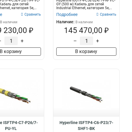
ISFUTP4-C5E-P26/19-PVC-
Hyperline IUUTP4-C5E-S24/1-FRPVC-
 Кабель для сетей
GY (500 м) Кабель для сетей
thernet, категория 5e,...
Industrial Ethernet, категория 5e,...
е
Подробнее
Сравнить
Сравнить
Наличие:
В наличии
В наличии
 230,00 ₽
145 470,00 ₽
–
+
–
+
В корзину
В корзину
ne ISFTP4-C7-P26/7-
Hyperline ISFTP4-C6-P23/7-
PU-YL
SHF1-BK