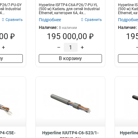
-P26/7-PU-GY
Hyperline ISFTP4-C6A-P26/7-PU-YL
Hyperline I
ей Industrial
(500 м) Кабель для сетей Industrial
(500 м) Каб
...
Ethernet, категория 6A, 4x...
Ethernet, ка
Подробнее
Подробне
Сравнить
Сравнить
Наличие:
Наличие:
В наличии
00 ₽
195 000,00 ₽
195
+
–
+
ну
В корзину
TP4-C5E-
Hyperline IUUTP4-C6-S23/1-
Hyperlin