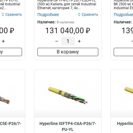
26/7-PVC-YL
Hyperline ISFTP4-C7-P26/7-LSZH-YL
Hyperline 
ей Industrial
(500 м) Кабель для сетей Industrial
BK (500 м)
x2...
Ethernet, категория 7, 4x...
Industrial E
Подробнее
Подробне
Сравнить
Сравнить
Наличие:
Наличие:
В наличии
00 ₽
131 040,00 ₽
139
+
–
+
ну
В корзину
-C5E-P26/7-
Hyperline ISFTP4-C6A-P26/7-
Hyperli
PU-YL