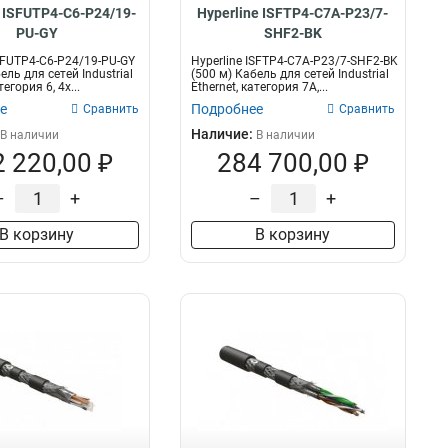
e ISFUTP4-C6-P24/19-
Hyperline ISFTP4-C7A-P23/7-
PU-GY
SHF2-BK
ISFUTP4-C6-P24/19-PU-GY
Hyperline ISFTP4-C7A-P23/7-SHF2-BK
ель для сетей Industrial
(500 м) Кабель для сетей Industrial
тегория 6, 4x...
Ethernet, категория 7A,...
е
Подробнее
Сравнить
Сравнить
Наличие:
В наличии
В наличии
 220,00 ₽
284 700,00 ₽
–
+
–
+
В корзину
В корзину