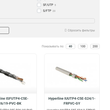
SF/UTP
5
S/FTP
20
аметры
4x2x24
5
4x2x23
19
Сбросить фильтры
4x2x26
9
Показывать по:
40
100
200
line ISFUTP4-C5E-
Hyperline IUUTP4-C5E-S24/1-
26/19-PVC-BK
FRPVC-GY