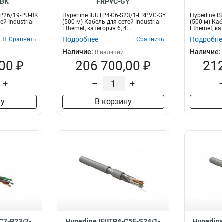
-BK
FRPVC-GY
-P26/19-PU-BK
Hyperline IUUTP4-C6-S23/1-FRPVC-GY
Hyperline 
ей Industrial
(500 м) Кабель для сетей Industrial
(500 м) Каб
.
Ethernet, категория 6, 4...
Ethernet, ка
Подробнее
Подробне
Сравнить
Сравнить
Наличие:
Наличие:
В наличии
00 ₽
206 700,00 ₽
212
+
–
+
ну
В корзину
-C7-P23/7-
Hyperline IFUTP4-C5E-S24/1-
Hyperlin