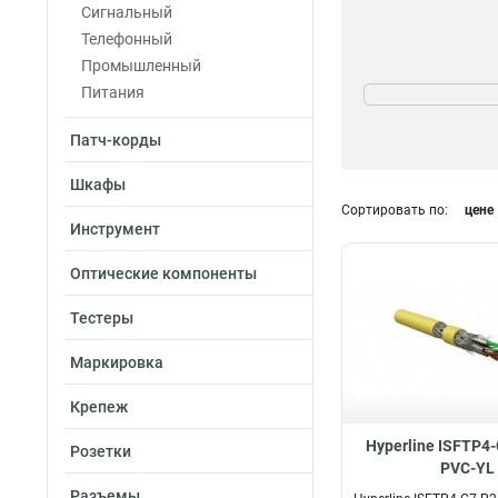
Сигнальный
Телефонный
Промышленный
Материал
Питания
LSZH
1
PU
7
Патч-корды
LSZH/NY
2
Шкафы
SHF2
4
Сортировать по:
цене
SHF1
4
Инструмент
SHF1/SHF2
4
SHF1/SHF1
4
Оптические компоненты
PVC
7
Тестеры
Маркировка
Крепеж
Hyperline ISFTP4
Розетки
PVC-YL
Разъемы