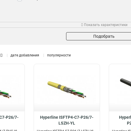
Цвет
Категория
Пар
Показать характеристики
Желтый
7A
4
4
Черный
6A
22
5
Подобрать
Серый
7
7
7
5e
8
дате добавления
популярности
6
9
-C7-P26/7-
Hyperline ISFTP4-C7-P26/7-
Hyper
LSZH-YL
P