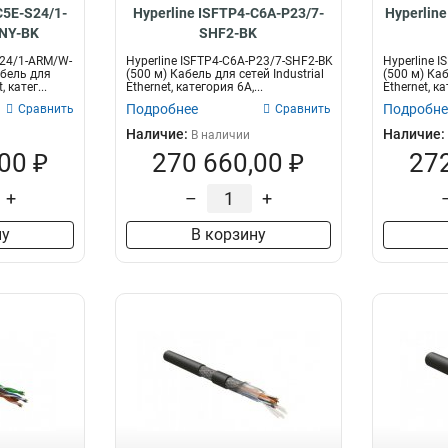
C5E-S24/1-
Hyperline ISFTP4-C6A-P23/7-
Hyperlin
NY-BK
SHF2-BK
S24/1-ARM/W-
Hyperline ISFTP4-C6A-P23/7-SHF2-BK
Hyperline 
абель для
(500 м) Кабель для сетей Industrial
(500 м) Каб
, катег...
Ethernet, категория 6A,...
Ethernet, ка
Подробнее
Подробне
Сравнить
Сравнить
Наличие:
Наличие:
В наличии
00 ₽
270 660,00 ₽
272
+
–
+
ну
В корзину