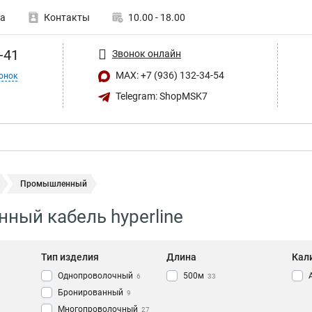
а
Контакты
10.00 - 18.00
-41
Звонок онлайн
MAX: +7 (936) 132-34-54
онок
Telegram: ShopMSK7
Промышленный
ый кабель hyperline
Тип изделия
Длина
Кал
Однопроволочный
500м
6
33
Бронированный
9
Многопроволочный
27