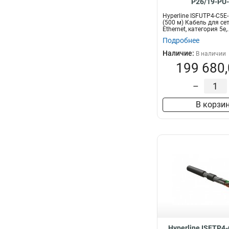
P26/19-PU
Hyperline ISFUTP4-C5E
(500 м) Кабель для сет
Ethernet, категория 5e,..
Подробнее
Наличие:
В наличии
199 680,
–
В корзи
Hyperline ISFTP4