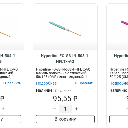
IN-504-1-
Hyperline FO-S3-IN-503-1-
Hyperli
G
HFLTx-AQ
-1-HFLTx-MG
Hyperline FO-S3-IN-503-1-HFLTx-AQ
Hyperline F
тический
Кабель волоконно-оптический
Кабель вол
довый, 1
50/125 (OM3) многомодовый, 1
50/125 (OM
воло...
волок...
Подробнее
Подробне
Сравнить
Сравнить
Наличие:
Наличие:
В наличии
 ₽
95,55 ₽
+
–
+
ну
В корзину