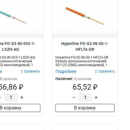
ne FO-S3-IN-503-1-
Hyperline FO-S2-IN-50-1-
LSZH-AQ
HFLTx-OR
O-S3-IN-503-1-LSZH-AQ
Hyperline FO-S2-IN-50-1-HFLTx-OR
оконно-оптический
Кабель волоконно-оптический
3) многомодовый, 1
50/125 (OM2) многомодовый, 1
волок...
е
Подробнее
Сравнить
Сравнить
Наличие:
В наличии
В наличии
56,86 ₽
65,52 ₽
–
+
–
+
В корзину
В корзину