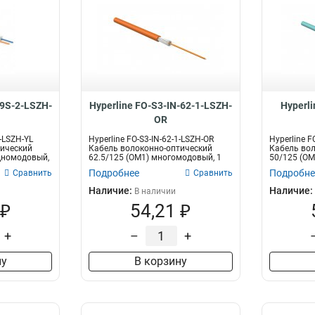
-9S-2-LSZH-
Hyperline FO-S3-IN-62-1-LSZH-
Hyperli
OR
2-LSZH-YL
Hyperline FO-S3-IN-62-1-LSZH-OR
Hyperline F
тический
Кабель волоконно-оптический
Кабель вол
одномодовый,
62.5/125 (OM1) многомодовый, 1
50/125 (OM
воло...
волок...
Подробнее
Подробне
Сравнить
Сравнить
Наличие:
Наличие:
В наличии
 ₽
54,21 ₽
+
–
+
ну
В корзину