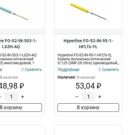
ne FO-S2-IN-503-1-
Hyperline FO-S2-IN-9S-1-
LSZH-AQ
HFLTx-YL
O-S2-IN-503-1-LSZH-AQ
Hyperline FO-S2-IN-9S-1-HFLTx-YL
оконно-оптический
Кабель волоконно-оптический
3) многомодовый, 1
9/125 (SMF-28 Ultra) одномодовый,...
е
Подробнее
Сравнить
Сравнить
Наличие:
В наличии
В наличии
48,98 ₽
53,04 ₽
–
+
–
+
В корзину
В корзину