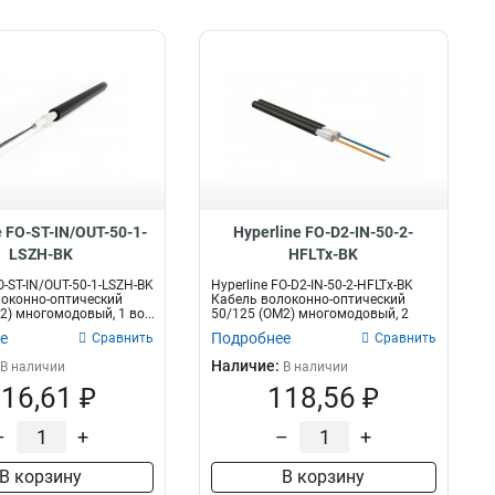
e FO-ST-IN/OUT-50-1-
Hyperline FO-D2-IN-50-2-
LSZH-BK
HFLTx-BK
O-ST-IN/OUT-50-1-LSZH-BK
Hyperline FO-D2-IN-50-2-HFLTx-BK
оконно-оптический
Кабель волоконно-оптический
2) многомодовый, 1 во...
50/125 (OM2) многомодовый, 2
волок...
е
Подробнее
Сравнить
Сравнить
Наличие:
В наличии
В наличии
16,61 ₽
118,56 ₽
–
+
–
+
В корзину
В корзину