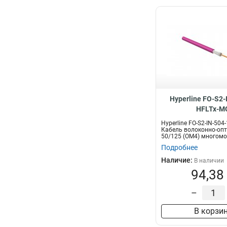
Hyperline FO-S2-
HFLTx-M
Hyperline FO-S2-IN-504
Кабель волоконно-оп
50/125 (OM4) многомо
воло...
Подробнее
Наличие:
В наличии
94,38
–
В корзи