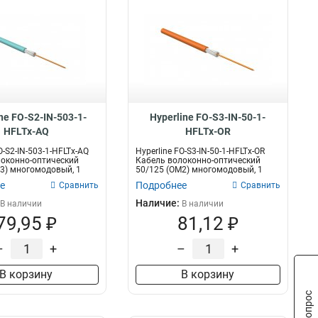
ne FO-S2-IN-503-1-
Hyperline FO-S3-IN-50-1-
HFLTx-AQ
HFLTx-OR
O-S2-IN-503-1-HFLTx-AQ
Hyperline FO-S3-IN-50-1-HFLTx-OR
оконно-оптический
Кабель волоконно-оптический
3) многомодовый, 1
50/125 (OM2) многомодовый, 1
волок...
е
Подробнее
Сравнить
Сравнить
Наличие:
В наличии
В наличии
79,95 ₽
81,12 ₽
–
+
–
+
В корзину
В корзину