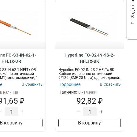
Задать вопрос
ine FO-S3-IN-62-1-
Hyperline FO-D2-IN-9S-2-
HFLTx-OR
HFLTx-BK
O-S3-IN-62-1-HFLTx-OR
Hyperline FO-D2-IN-9S-2-HFLTx-BK
оконно-оптический
Кабель волоконно-оптический
OM1) многомодовый, 1
9/125 (SMF-28 Ultra) одномодовый,...
е
Подробнее
Сравнить
Сравнить
Наличие:
В наличии
В наличии
91,65 ₽
92,82 ₽
–
+
–
+
В корзину
В корзину