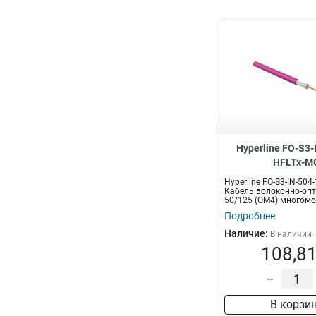
Hyperline FO-S3-
HFLTx-M
Hyperline FO-S3-IN-504
Кабель волоконно-оп
50/125 (OM4) многомо
воло...
Подробнее
Наличие:
В наличии
108,81
–
В корзи