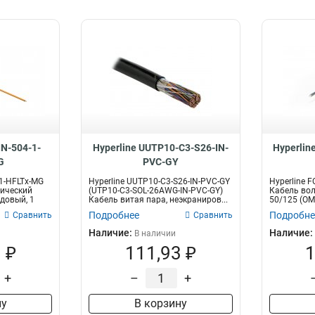
IN-504-1-
Hyperline UUTP10-C3-S26-IN-
Hyperlin
G
PVC-GY
-1-HFLTx-MG
Hyperline UUTP10-C3-S26-IN-PVC-GY
Hyperline F
тический
(UTP10-C3-SOL-26AWG-IN-PVC-GY)
Кабель вол
довый, 1
Кабель витая пара, неэкраниров...
50/125 (OM
Подробнее
Подробне
Сравнить
Сравнить
Наличие:
Наличие:
В наличии
 ₽
111,93 ₽
1
+
–
+
ну
В корзину