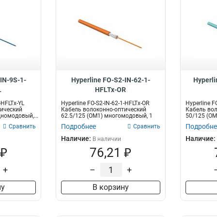
IN-9S-1-
Hyperline FO-S2-IN-62-1-
Hyperli
L
HFLTx-OR
-HFLTx-YL
Hyperline FO-S2-IN-62-1-HFLTx-OR
Hyperline F
тический
Кабель волоконно-оптический
Кабель вол
дномодовый,...
62.5/125 (OM1) многомодовый, 1
50/125 (OM
вол...
воло...
Подробнее
Подробне
Сравнить
Сравнить
Наличие:
Наличие:
В наличии
 ₽
76,21 ₽
+
–
+
ну
В корзину