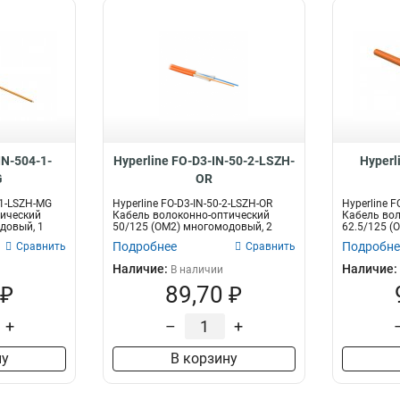
IN-504-1-
Hyperline FO-D3-IN-50-2-LSZH-
Hyperl
G
OR
-1-LSZH-MG
Hyperline FO-D3-IN-50-2-LSZH-OR
Hyperline F
тический
Кабель волоконно-оптический
Кабель вол
довый, 1
50/125 (OM2) многомодовый, 2
62.5/125 (
волокн...
вол...
Подробнее
Подробне
Сравнить
Сравнить
Наличие:
Наличие:
В наличии
 ₽
89,70 ₽
+
–
+
ну
В корзину