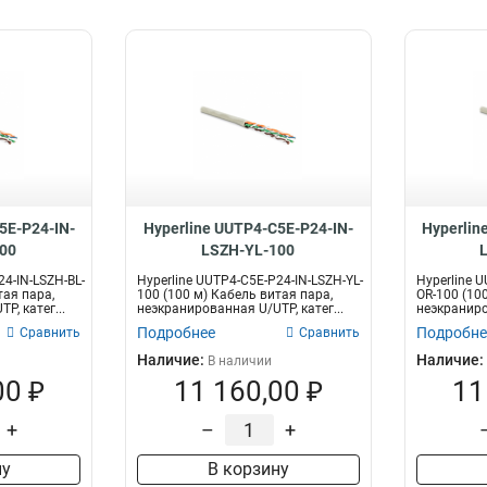
5E-P24-IN-
Hyperline UUTP4-C5E-P24-IN-
Hyperlin
00
LSZH-YL-100
24-IN-LSZH-BL-
Hyperline UUTP4-C5E-P24-IN-LSZH-YL-
Hyperline 
тая пара,
100 (100 м) Кабель витая пара,
OR-100 (10
P, катег...
неэкранированная U/UTP, катег...
неэкраниров
Подробнее
Подробне
Сравнить
Сравнить
Наличие:
Наличие:
В наличии
00 ₽
11 160,00 ₽
11
+
–
+
ну
В корзину