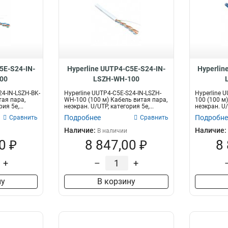
5E-S24-IN-
Hyperline UUTP4-C5E-S24-IN-
Hyperlin
00
LSZH-WH-100
24-IN-LSZH-BK-
Hyperline UUTP4-C5E-S24-IN-LSZH-
Hyperline U
тая пара,
WH-100 (100 м) Кабель витая пара,
100 (100 м
ия 5e,...
неэкран. U/UTP, категория 5e,...
неэкран. U/
Подробнее
Подробне
Сравнить
Сравнить
Наличие:
Наличие:
В наличии
0 ₽
8 847,00 ₽
8
+
–
+
ну
В корзину