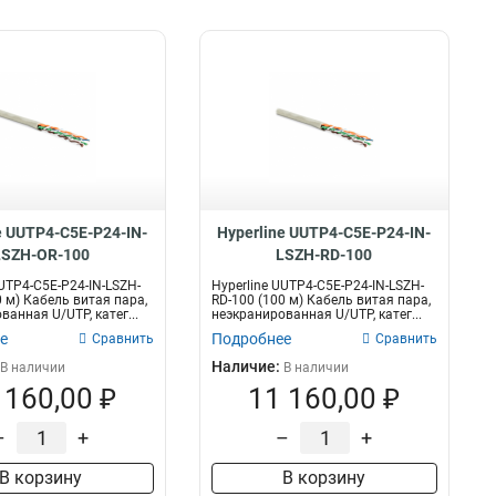
e UUTP4-C5E-P24-IN-
Hyperline UUTP4-C5E-P24-IN-
LSZH-OR-100
LSZH-RD-100
UUTP4-C5E-P24-IN-LSZH-
Hyperline UUTP4-C5E-P24-IN-LSZH-
0 м) Кабель витая пара,
RD-100 (100 м) Кабель витая пара,
анная U/UTP, катег...
неэкранированная U/UTP, катег...
е
Подробнее
Сравнить
Сравнить
Наличие:
В наличии
В наличии
 160,00 ₽
11 160,00 ₽
–
+
–
+
В корзину
В корзину