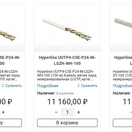
5E-P24-IN-
Hyperline UUTP4-C5E-P24-IN-
Hyperlin
00
LSZH-WH-100
24-IN-LSZH-
Hyperline UUTP4-C5E-P24-IN-LSZH-
Hyperline 
 витая пара,
WH-100 (100 м) Кабель витая пара,
GY-100 (10
P, катег...
неэкранированная U/UTP, катег...
неэкраниров
Подробнее
Подробне
Сравнить
Сравнить
Наличие:
Наличие:
В наличии
00 ₽
11 160,00 ₽
11
+
–
+
ну
В корзину