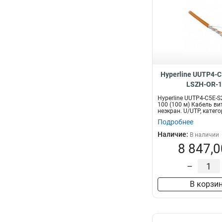
Hyperline UUTP4-C
LSZH-OR-
Hyperline UUTP4-C5E-S
100 (100 м) Кабель ви
неэкран. U/UTP, категор
Подробнее
Наличие:
В наличии
8 847,0
–
В корзи