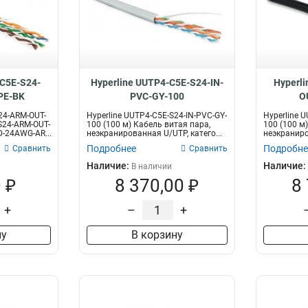
-C5E-S24-
Hyperline UUTP4-C5E-S24-IN-
Hyperl
PE-BK
PVC-GY-100
O
24-ARM-OUT-
Hyperline UUTP4-C5E-S24-IN-PVC-GY-
Hyperline 
S24-ARM-OUT-
100 (100 м) Кабель витая пара,
100 (100 м
D-24AWG-AR...
неэкранированная U/UTP, катего...
неэкраниро
Подробнее
Подробне
Сравнить
Сравнить
Наличие:
Наличие:
В наличии
 ₽
8 370,00 ₽
8
+
–
+
ну
В корзину