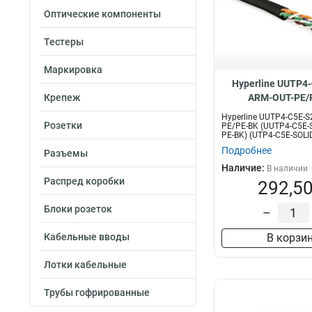
Оптические компоненты
Тестеры
Маркировка
Hyperline UUTP4
Крепеж
ARM-OUT-PE/
Hyperline UUTP4-C5E-S
Розетки
PE/PE-BK (UUTP4-C5E-
PE-BK) (UTP4-C5E-SOLI
Подробнее
Разъемы
Наличие:
В наличии
Распред коробки
292,50
Блоки розеток
–
Кабельные вводы
В корзи
Лотки кабельные
Трубы гофрированные