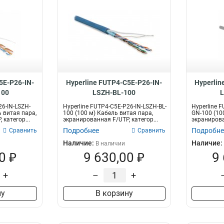
5E-P26-IN-
Hyperline FUTP4-C5E-P26-IN-
Hyperlin
100
LSZH-BL-100
26-IN-LSZH-
Hyperline FUTP4-C5E-P26-IN-LSZH-BL-
Hyperline 
 витая пара,
100 (100 м) Кабель витая пара,
GN-100 (10
 категор...
экранированная F/UTP, категор...
экранирован
Подробнее
Подробне
Сравнить
Сравнить
Наличие:
Наличие:
В наличии
0 ₽
9 630,00 ₽
9
+
–
+
ну
В корзину