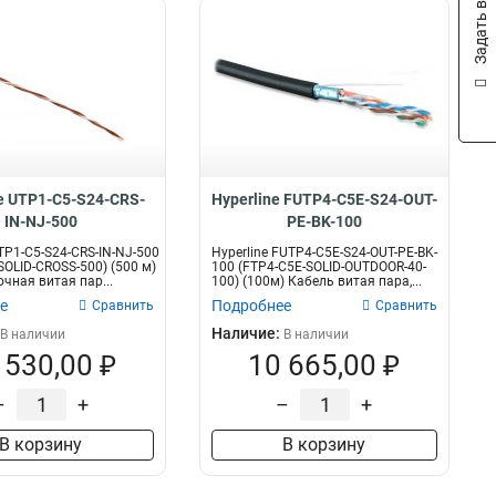
Задать вопрос
ne UTP1-C5-S24-CRS-
Hyperline FUTP4-C5E-S24-OUT-
IN-NJ-500
PE-BK-100
UTP1-C5-S24-CRS-IN-NJ-500
Hyperline FUTP4-C5E-S24-OUT-PE-BK-
SOLID-CROSS-500) (500 м)
100 (FTP4-C5E-SOLID-OUTDOOR-40-
чная витая пар...
100) (100м) Кабель витая пара,...
е
Подробнее
Сравнить
Сравнить
Наличие:
В наличии
В наличии
 530,00 ₽
10 665,00 ₽
–
+
–
+
В корзину
В корзину