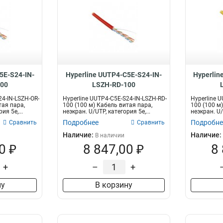
5E-S24-IN-
Hyperline UUTP4-C5E-S24-IN-
Hyperlin
100
LSZH-RD-100
24-IN-LSZH-OR-
Hyperline UUTP4-C5E-S24-IN-LSZH-RD-
Hyperline U
тая пара,
100 (100 м) Кабель витая пара,
100 (100 м
ия 5e,...
неэкран. U/UTP, категория 5e,...
неэкран. U/
Подробнее
Подробне
Сравнить
Сравнить
Наличие:
Наличие:
В наличии
0 ₽
8 847,00 ₽
8
+
–
+
ну
В корзину