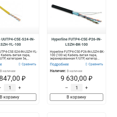
e UUTP4-C5E-S24-IN-
Hyperline FUTP4-C5E-P26-IN-
LSZH-YL-100
LSZH-BK-100
UTP4-C5E-S24-IN-LSZH-YL-
Hyperline FUTP4-C5E-P26-IN-LSZH-BK-
) Кабель витая пара,
100 (100 м) Кабель витая пара,
UTP, категория 5e,...
экранированная F/UTP, категор...
е
Подробнее
Сравнить
Сравнить
Наличие:
В наличии
В наличии
 847,00 ₽
9 630,00 ₽
–
+
–
+
В корзину
В корзину