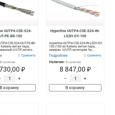
ine UUTP4-C5E-S24-
Hyperline UUTP4-C5E-S24-IN-
UT-PE-BK-100
LSZH-GY-100
UUTP4-C5E-S24-OUT-PE-BK-
Hyperline UUTP4-C5E-S24-IN-LSZH-GY-
) Кабель витая пара,
100 (100 м) Кабель витая пара,
ванный U/UTP, катего...
неэкран. U/UTP, категория 5e,...
е
Подробнее
Сравнить
Сравнить
Наличие:
В наличии
В наличии
 730,00 ₽
8 847,00 ₽
–
+
–
+
В корзину
В корзину