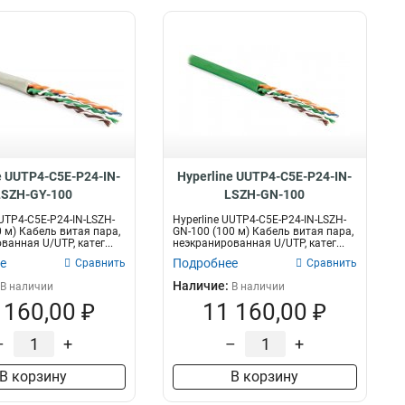
e UUTP4-C5E-P24-IN-
Hyperline UUTP4-C5E-P24-IN-
LSZH-GY-100
LSZH-GN-100
UUTP4-C5E-P24-IN-LSZH-
Hyperline UUTP4-C5E-P24-IN-LSZH-
0 м) Кабель витая пара,
GN-100 (100 м) Кабель витая пара,
анная U/UTP, катег...
неэкранированная U/UTP, катег...
е
Подробнее
Сравнить
Сравнить
Наличие:
В наличии
В наличии
 160,00 ₽
11 160,00 ₽
–
+
–
+
В корзину
В корзину