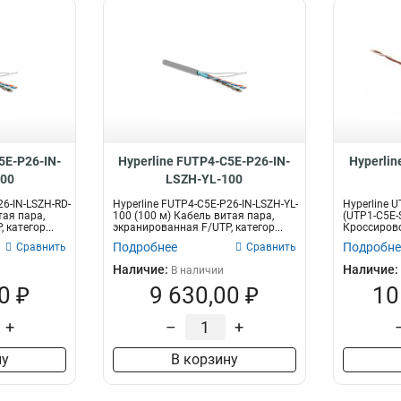
5E-P26-IN-
Hyperline FUTP4-C5E-P26-IN-
Hyperli
00
LSZH-YL-100
26-IN-LSZH-RD-
Hyperline FUTP4-C5E-P26-IN-LSZH-YL-
Hyperline 
тая пара,
100 (100 м) Кабель витая пара,
(UTP1-C5E-
 категор...
экранированная F/UTP, категор...
Кроссирово
Подробнее
Подробне
Сравнить
Сравнить
Наличие:
Наличие:
В наличии
0 ₽
9 630,00 ₽
10
+
–
+
ну
В корзину