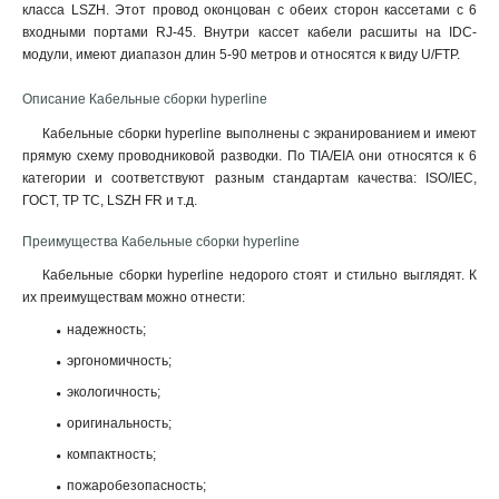
класса LSZH. Этот провод оконцован с обеих сторон кассетами с 6
входными портами RJ-45. Внутри кассет кабели расшиты на IDC-
модули, имеют диапазон длин 5-90 метров и относятся к виду U/FTP.
Описание Кабельные сборки hyperline
Кабельные сборки hyperline выполнены с экранированием и имеют
прямую схему проводниковой разводки. По TIA/EIA они относятся к 6
категории и соответствуют разным стандартам качества: ISO/IEC,
ГОСТ, ТР ТС, LSZH FR и т.д.
Преимущества Кабельные сборки hyperline
Кабельные сборки hyperline недорого стоят и стильно выглядят. К
их преимуществам можно отнести:
надежность;
эргономичность;
экологичность;
оригинальность;
компактность;
пожаробезопасность;