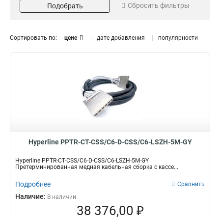
Сбросить фильтры
Подобрать
6
25м
13
1
6A
15м
14
1
3м
1
Сортировать по:
цене
дате добавления
популярности
2м
1
14м
1
10м
Цвет
1
20м
2
Серый
26
12м
2
11м
2
9м
3
8м
3
7м
3
Hyperline PPTR-CT-CSS/C6-D-CSS/C6-LSZH-5M-GY
5м
3
Hyperline PPTR-CT-CSS/C6-D-CSS/C6-LSZH-5M-GY
Претерминированная медная кабельная сборка с кассе...
Подробнее
Сравнить
Наличие:
В наличии
38 376,00 ₽