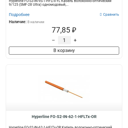
Hyperline FO-S3-IN-9S-1-HFLTx-YL Кабель волоконно-оптический
9/125 (SMF-28 Ultra) одномодовый,...
Подробнее
Сравнить
Наличие:
В наличии
77,85 ₽
–
+
В корзину
Hyperline FO-S2-IN-62-1-HFLTx-OR
Hyperline FO-S2-IN-62-1-HFLTx-OR Кабель волоконно-оптический