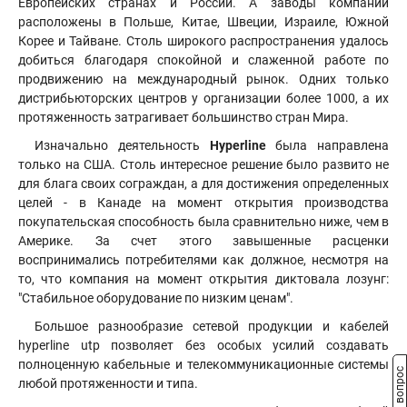
Европейских странах и России. А заводы компании
расположены в Польше, Китае, Швеции, Израиле, Южной
Корее и Тайване. Столь широкого распространения удалось
добиться благодаря спокойной и слаженной работе по
продвижению на международный рынок
.
Одних только
дистрибьюторских центров у организации более 1000, а их
протяженность затрагивает большинство стран Мира.
Изначально деятельность
Hyperline
была направлена
только на США. Столь интересное решение было развито не
для блага своих сограждан, а для достижения определенных
целей - в Канаде на момент открытия производства
покупательская способность была сравнительно ниже, чем в
Америке. За счет этого завышенные расценки
воспринимались потребителями как должное, несмотря на
то, что компания на момент открытия диктовала лозунг:
"Стабильное оборудование по низким ценам".
Большое разнообразие сетевой продукции и кабелей
hyperline utp позволяет без особых усилий создавать
полноценную кабельные и телекоммуникационные системы
Задать вопрос
любой протяженности и типа.