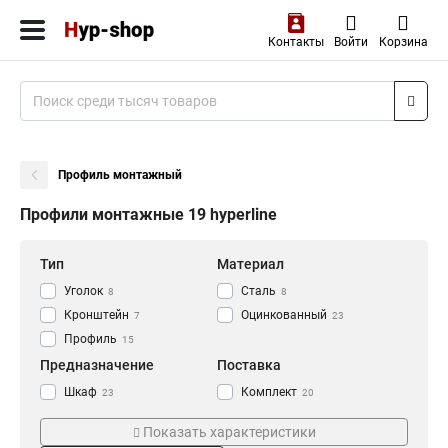
Контакты
Войти
Корзина
Профиль монтажный
Профили монтажные 19 hyperline
Тип
Материал
Уголок
Сталь
8
8
Кронштейн
Оцинкованный
7
23
Профиль
15
Предназначение
Поставка
Шкаф
Комплект
23
20
Кол-во штук
Серия шкафа
Показать характеристики
8
TWB
2
8