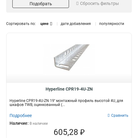
Сбросить фильтры
Подобрать
4
TTB
2
15
2
16
Дюймы
Монтаж
Сортировать по:
цене
дате добавления
популярности
19''
Сбоку
18
1
Вертикальный
1
Настенный
1
Подвесной
1
Горизонтальный
8
Цвет
Тип изделия
Черный
Стойкий
6
1
Фиксированный
1
Hyperline CPR19-4U-ZN
Опорный
8
Высота
Особенности
Hyperline CPR19-4U-ZN 19'' монтажный профиль высотой 4U, для
шкафов TWB, оцинкованный (...
18U
Перфорация
2
1
22U
Крепеж
2
3
Подробнее
Сравнить
27U
2
Наличие:
В наличии
2U
1
605,28 ₽
1.5U
1