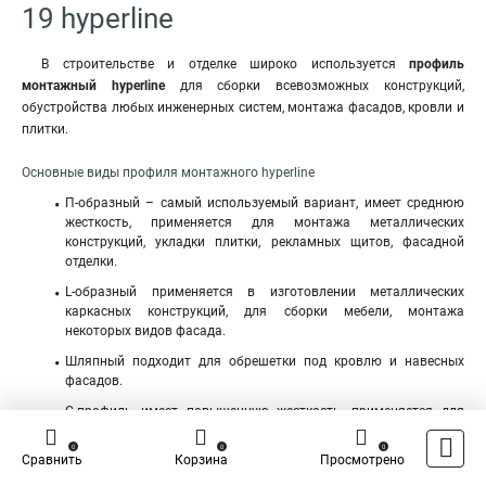
19 hyperline
В строительстве и отделке широко используется
профиль
монтажный
hyperline
для сборки всевозможных конструкций,
обустройства любых инженерных систем, монтажа фасадов, кровли и
плитки.
Основные виды профиля монтажного hyperline
П-образный – самый используемый вариант, имеет среднюю
жесткость, применяется для монтажа металлических
конструкций, укладки плитки, рекламных щитов, фасадной
отделки.
L-образный применяется в изготовлении металлических
каркасных конструкций, для сборки мебели, монтажа
некоторых видов фасада.
Шляпный подходит для обрешетки под кровлю и навесных
фасадов.
С-профиль имеет повышенную жесткость, применяется для
несущих опорных конструкций
0
0
0
Сравнить
Корзина
Просмотрено
Изделие нестандарного сечения для натяжных потолков,
стеклопакетов, рекламных щитов и т.д.