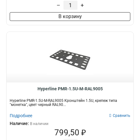
–
+
47U
Длина
1
42U
1
110мм
1
В корзину
37U
1
850мм
1
32U
1
650мм
1
9U
1
575мм
1
6U
1
475мм
1
15U
1
450мм
1
12U
1
300мм
1
4U
2
275мм
1
1U
3
1050мм
1
Hyperline PMR-1.5U-M-RAL9005
Hyperline PMR-1.5U-M-RAL9005 Кронштейн 1.5U, крепеж типа
"монетка", цвет черный RAL90...
Подробнее
Сравнить
Наличие:
В наличии
799,50 ₽