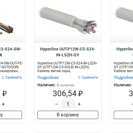
C3-S24-SW-
Hyperline UUTP12W-C5-S24-
Hyperli
K
IN-LSZH-GY
24-SW-OUT-PE-
Hyperline UUTP12W-C5-S24-IN-LSZH-
Hyperline 
W-OUTDOOR)
GY (UTP12W-C5-SOLID-IN-LSZH)
GY (UTP16W
ранирован...
Кабель витая пара,
Кабель вит
неэкранированн...
неэкраниро
Подробнее
Подробне
Сравнить
Сравнить
Наличие:
Наличие:
В наличии
 ₽
306,54 ₽
3
+
–
+
ну
В корзину