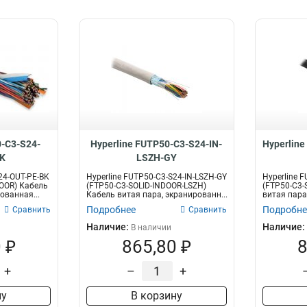
0-C3-S24-
Hyperline FUTP50-C3-S24-IN-
Hyperlin
K
LSZH-GY
24-OUT-PE-BK
Hyperline FUTP50-C3-S24-IN-LSZH-GY
Hyperline 
OOR) Кабель
(FTP50-C3-SOLID-INDOOR-LSZH)
(FTP50-C3-
ованная...
Кабель витая пара, экранированн...
витая пара,
Подробнее
Подробне
Сравнить
Сравнить
Наличие:
Наличие:
В наличии
 ₽
865,80 ₽
8
+
–
+
ну
В корзину