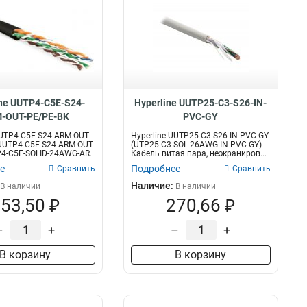
ine UUTP4-C5E-S24-
Hyperline UUTP25-C3-S26-IN-
-OUT-PE/PE-BK
PVC-GY
UUTP4-C5E-S24-ARM-OUT-
Hyperline UUTP25-C3-S26-IN-PVC-GY
UUTP4-C5E-S24-ARM-OUT-
(UTP25-C3-SOL-26AWG-IN-PVC-GY)
P4-C5E-SOLID-24AWG-AR...
Кабель витая пара, неэкраниров...
е
Подробнее
Сравнить
Сравнить
Наличие:
В наличии
В наличии
53,50 ₽
270,66 ₽
–
+
–
+
В корзину
В корзину