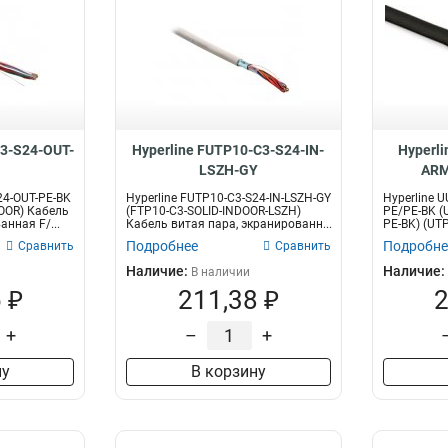
C3-S24-OUT-
Hyperline FUTP10-C3-S24-IN-
Hyperl
LSZH-GY
ARM
24-OUT-PE-BK
Hyperline FUTP10-C3-S24-IN-LSZH-GY
Hyperline 
OOR) Кабель
(FTP10-C3-SOLID-INDOOR-LSZH)
PE/PE-BK (
анная F/...
Кабель витая пара, экранированн...
PE-BK) (UT
Подробнее
Подробне
Сравнить
Сравнить
Наличие:
Наличие:
В наличии
 ₽
211,38 ₽
2
+
–
+
ну
В корзину