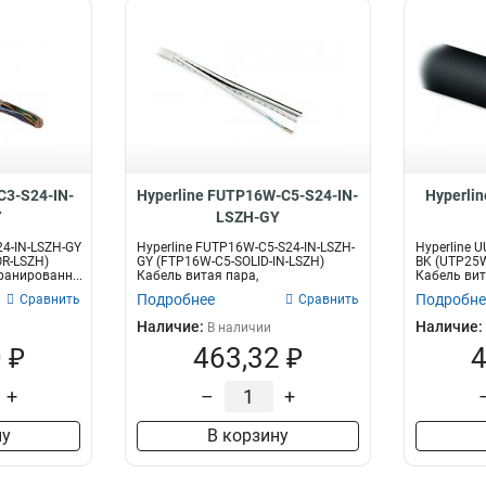
C3-S24-IN-
Hyperline FUTP16W-C5-S24-IN-
Hyperli
Y
LSZH-GY
24-IN-LSZH-GY
Hyperline FUTP16W-C5-S24-IN-LSZH-
Hyperline 
OR-LSZH)
GY (FTP16W-C5-SOLID-IN-LSZH)
BK (UTP25W
ранированн...
Кабель витая пара,
Кабель вит
экранированная...
Подробнее
Подробне
Сравнить
Сравнить
Наличие:
Наличие:
В наличии
 ₽
463,32 ₽
4
+
–
+
ну
В корзину