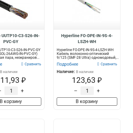
e UUTP10-C3-S26-IN-
Hyperline FO-DPE-IN-9S-4-
PVC-GY
LSZH-WH
UUTP10-C3-S26-IN-PVC-GY
Hyperline FO-DPE-IN-9S-4-LSZH-WH
SOL-26AWG-IN-PVC-GY)
Кабель волоконно-оптический
ая пара, неэкраниров...
9/125 (SMF-28 Ultra) одномодовый,...
е
Подробнее
Сравнить
Сравнить
Наличие:
В наличии
В наличии
11,93 ₽
123,63 ₽
–
+
–
+
В корзину
В корзину