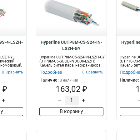
-9S-4-LSZH-
Hyperline UUTP8M-C5-S24-IN-
Hyperlin
LSZH-GY
4-LSZH-YL
Hyperline UUTP8M-C5-S24-IN-LSZH-GY
Hyperline 
тический
(UTP8M-C5-SOLID-INDOOR-LSZH)
(UTP10-C3-
одномодовый,
Кабель витая пара, неэкранирова...
Кабель вит
Подробнее
Подробне
Сравнить
Сравнить
Наличие:
Наличие:
В наличии
 ₽
163,02 ₽
1
+
–
+
ну
В корзину