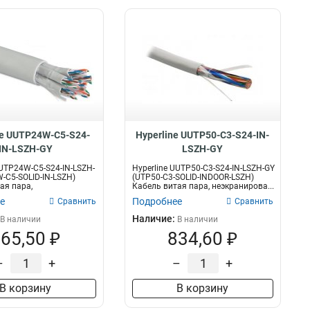
ne UUTP24W-C5-S24-
Hyperline UUTP50-C3-S24-IN-
IN-LSZH-GY
LSZH-GY
UUTP24W-C5-S24-IN-LSZH-
Hyperline UUTP50-C3-S24-IN-LSZH-GY
-C5-SOLID-IN-LSZH)
(UTP50-C3-SOLID-INDOOR-LSZH)
ая пара,
Кабель витая пара, неэкранирова...
ванн...
е
Подробнее
Сравнить
Сравнить
Наличие:
В наличии
В наличии
65,50 ₽
834,60 ₽
–
+
–
+
В корзину
В корзину