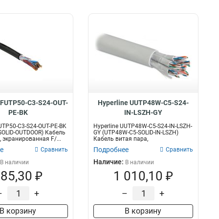
e FUTP50-C3-S24-OUT-
Hyperline UUTP48W-C5-S24-
PE-BK
IN-LSZH-GY
FUTP50-C3-S24-OUT-PE-BK
Hyperline UUTP48W-C5-S24-IN-LSZH-
SOLID-OUTDOOR) Кабель
GY (UTP48W-C5-SOLID-IN-LSZH)
 экранированная F/...
Кабель витая пара,
неэкранированн...
е
Подробнее
Сравнить
Сравнить
Наличие:
В наличии
В наличии
85,30 ₽
1 010,10 ₽
–
+
–
+
В корзину
В корзину