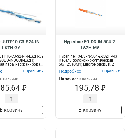
e UUTP10-C3-S24-IN-
Hyperline FO-D3-IN-504-2-
LSZH-GY
LSZH-MG
UUTP10-C3-S24-IN-LSZH-GY
Hyperline FO-D3-IN-504-2-LSZH-MG
SOLID-INDOOR-LSZH)
Кабель волоконно-оптический
ая пара, неэкранирова...
50/125 (OM4) многомодовый, 2
волок...
е
Подробнее
Сравнить
Сравнить
Наличие:
В наличии
В наличии
85,64 ₽
195,78 ₽
–
+
–
+
В корзину
В корзину