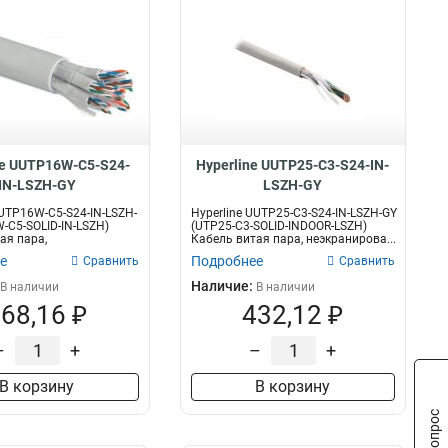
ne UUTP16W-C5-S24-
Hyperline UUTP25-C3-S24-IN-
IN-LSZH-GY
LSZH-GY
UUTP16W-C5-S24-IN-LSZH-
Hyperline UUTP25-C3-S24-IN-LSZH-GY
-C5-SOLID-IN-LSZH)
(UTP25-C3-SOLID-INDOOR-LSZH)
ая пара,
Кабель витая пара, неэкранирова...
ванн...
е
Подробнее
Сравнить
Сравнить
Наличие:
В наличии
В наличии
68,16 ₽
432,12 ₽
–
+
–
+
В корзину
В корзину