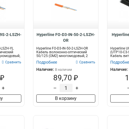
-9S-2-LSZH-
Hyperline FO-D3-IN-50-2-LSZH-
Hyperlin
OR
2-LSZH-YL
Hyperline FO-D3-IN-50-2-LSZH-OR
Hyperline 
тический
Кабель волоконно-оптический
(UTP10-C3-
одномодовый,
50/125 (OM2) многомодовый, 2
Кабель вит
волокн...
Подробнее
Подробне
Сравнить
Сравнить
Наличие:
Наличие:
В наличии
 ₽
89,70 ₽
1
+
–
+
ну
В корзину