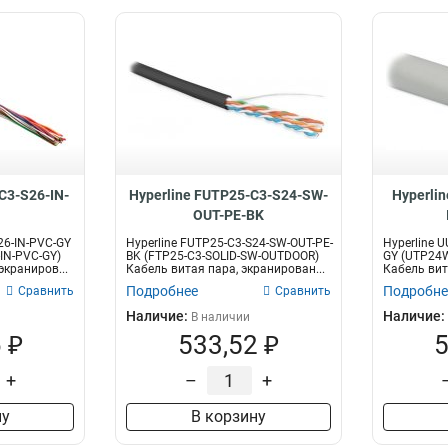
C3-S26-IN-
Hyperline FUTP25-C3-S24-SW-
Hyperli
OUT-PE-BK
26-IN-PVC-GY
Hyperline FUTP25-C3-S24-SW-OUT-PE-
Hyperline 
IN-PVC-GY)
BK (FTP25-C3-SOLID-SW-OUTDOOR)
GY (UTP24W
экраниров...
Кабель витая пара, экранирован...
Кабель вит
неэкраниро
Подробнее
Подробне
Сравнить
Сравнить
Наличие:
Наличие:
В наличии
 ₽
533,52 ₽
5
+
–
+
ну
В корзину