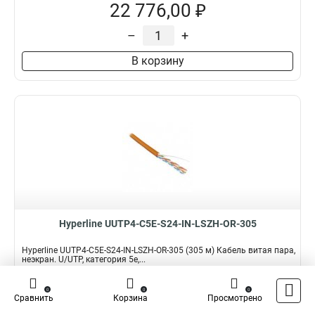
22 776,00 ₽
–
+
В корзину
Hyperline UUTP4-C5E-S24-IN-LSZH-OR-305
Hyperline UUTP4-C5E-S24-IN-LSZH-OR-305 (305 м) Кабель витая пара,
неэкран. U/UTP, категория 5e,...
Подробнее
Сравнить
0
0
0
Сравнить
Корзина
Просмотрено
Наличие:
В наличии