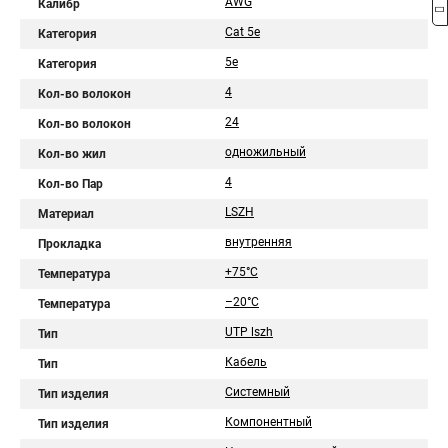
AWG
Калибр
Cat 5e
Категория
5e
Категория
4
Кол-во волокон
24
Кол-во волокон
одножильный
Кол-во жил
4
Кол-во Пар
LSZH
Материал
внутренняя
Прокладка
+75°C
Температура
–20°C
Температура
UTP lszh
Тип
Кабель
Тип
Системный
Тип изделия
Компонентный
Тип изделия