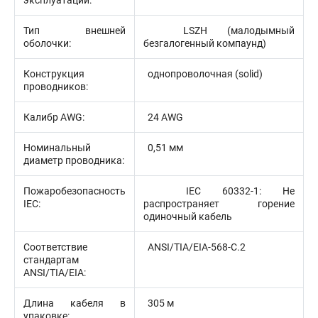
эксплуатации:
Тип внешней
LSZH (малодымный
оболочки:
безгалогенный компаунд)
Конструкция
однопроволочная (solid)
проводников:
Калибр AWG:
24 AWG
Номинальный
0,51 мм
диаметр проводника:
Пожаробезопасность
IEC 60332-1: Не
IEC:
распространяет горение
одиночный кабель
Соответствие
ANSI/TIA/EIA-568-С.2
стандартам
ANSI/TIA/EIA:
Длина кабеля в
305 м
упаковке: