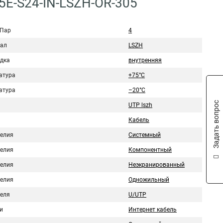
5E-S24-IN-LSZH-OR-305
 Пар
4
ал
LSZH
дка
внутренняя
атура
+75°C
атура
–20°C
Задать вопрос
UTP lszh
Кабель
делия
Системный
делия
Компонентный
делия
Неэкранированный
делия
Одножильный
беля
U/UTP
и
Интернет кабель