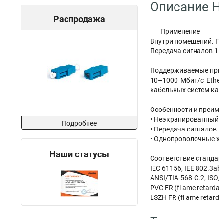
Описание H
Распродажа
Применение
Внутри помещений. П
Передача сигналов 1 
Поддерживаемые пр
10–1000 Мбит/с Ether
кабельных систем ка
Особенности и преи
• Неэкранированный 
Подробнее
• Передача сигналов 
• Однопроволочные ж
Наши статусы
Соответствие станд
IEC 61156, IEE 802.3
ANSI/TIA-568-C.2, ISO
PVC FR (fl ame retard
LSZH FR (fl ame retard