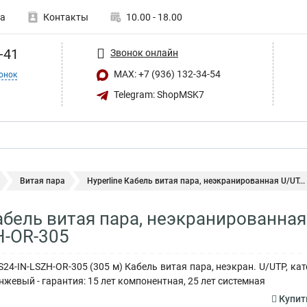
а
Контакты
10.00 - 18.00
-41
Звонок онлайн
MAX: +7 (936) 132-34-54
онок
Telegram: ShopMSK7
Витая пара
Hyperline Кабель витая пара, неэкранированная U/UT...
Кабель витая пара, неэкранированная
H-OR-305
S24-IN-LSZH-OR-305 (305 м) Кабель витая пара, неэкран. U/UTP, кате
ранжевый - гарантия: 15 лет компонентная, 25 лет системная
Купит