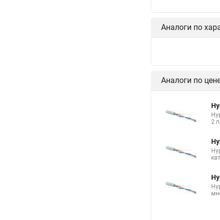
Аналоги по хар
Аналоги по цен
Hy
Hyp
2 п
Hy
Hy
кат
Hy
Hyp
мно