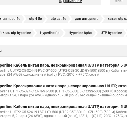
одножильный
Цвет
итая пара 5е
utp 4 5e
utp cat 5e
для интернета
витая utp c
Бухта 305 м
нг
витая пара нг
интернет кабель
неэкран
абель utp hyperline
Hyperline ftp
Hyperline 8p8c
UTP hyperline
erline stp
Витая пара hyperline 5e
Витая пара уличная hyperline
неэкранированная 4 пары
utp 5e бухта
utp4 c5e solid
вит
ы
P lszh
Кабель витая пара 5e cat
Ftp 4 cat 5e Hyperline
Utp4 cat 
 utp cat 5e
u utp 5e
utp 5e 4
utp 4 5e
utp 4 cat 5e
utp 5
гории
Витая пара cu
U utp 5e
Кабель ftp витая
Витая пара 
perline Кабель витая пара, неэкранированная U/UTP, категория 5
5e awg
pc utp rj45 cat 5e
u utp cat 5e
utp cat 5e 4 пары
utp 
а от роутера к компьютеру
Витой провод
Кабель cat5e utp
Hype
erline UUTP2-C5-S24-IN-PVC-GY-500 (UTP2-C5E-SOLID-GY-500) (500 м) Кабель в
ары (24 AWG), одножильный (solid), PVC, -20°C – +75°C, серый
tp cat 5e 305 м
utp cat 5e lszh
5e 4х2х24awg
кат 5e lszh
utp 
ры одножильный
utp 4pr
кабель utp 4х2х0 52
5е utp lszh
u
perline Кроссировочная витая пара, неэкранированная U/UTP, кат
perline UTP1-C5-S24-CRS-IN-NJ-500 (UTP1-C5E-SOLID-CROSS-500) (500 м) Кросс
t 5e
lan cat 5e
Кабель витая пара
тегория 5e, 1 пара (24 AWG), одножильный (solid), без общей внешней оболочк
perline Кабель витая пара, неэкранированная U/UTP, категория 5
perline UUTP2-C5-S24-IN-LSZH-GY-500 (UTP2-C5E-SOLID-LSZH-500) (500 м) Кабе
егория 5, 2 пары (24 AWG), одножильный (solid), LSZH, нг(С)-HF, -20°C - +75°C, 