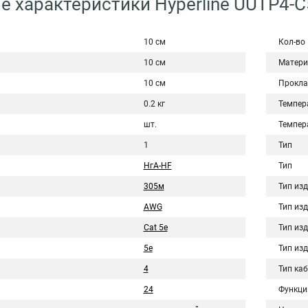
е характеристики Hyperline UUTP4-C
10 см
Кол-во
10 см
Матери
10 см
Прокла
0.2 кг
Темпер
шт.
Темпер
1
Тип
НгА-HF
Тип
305м
Тип из
AWG
Тип из
Cat 5e
Тип из
5e
Тип из
4
Тип ка
24
Функци