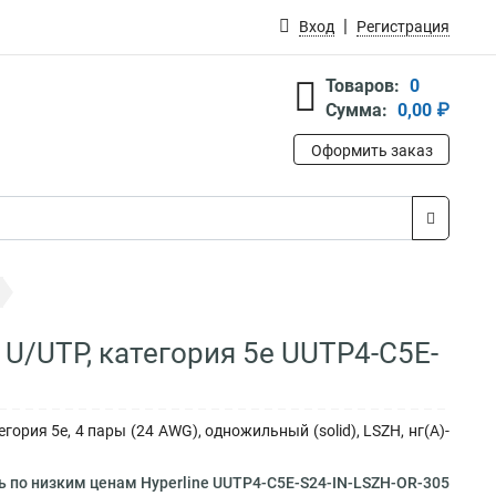
Вход
Регистрация
Товаров:
0
Сумма:
0,00 ₽
Оформить заказ
 U/UTP, категория 5e UUTP4-C5E-
гория 5e, 4 пары (24 AWG), одножильный (solid), LSZH, нг(А)-
ь по низким ценам Hyperline UUTP4-C5E-S24-IN-LSZH-OR-305