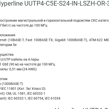
yperline UUTP4-C5E-S24-IN-LSZH-OR-
остроение магистральной и горизонтальной подсистем СКС катего
Гбит/с на частоте до 100 МГц
иложения
net (10BASE-T, Fast 100BASE-TX, Gigabit 1000BASE-T), ATM-622 Мби
тегории 5e
мущества
U/UTP кабель на 4 пары
1 GbE (90 м) на частоте до 100 МГц
илы: 0,51 мм (24 AWG)
артам
ab (1000BASE-T)
/IEC 11801 (Кат. 5e/ Класс D)
ant): CM, UL-1581, IEC 60332-1
ant): IEC 60332-1, IEC 60754, IEC 61034