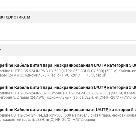
актеристикам
е
perline Кабель витая пара, неэкранированная U/UTP, категория 5
erline UUTP2-C5-S24-IN-PVC-GY-500 (UTP2-C5E-SOLID-GY-500) (500 м) Кабель в
ары (24 AWG), одножильный (solid), PVC, -20°C – +75°C, серый
perline Кабель витая пара, неэкранированная U/UTP, категория 5
perline UUTP2-C5-S24-IN-LSZH-GY-500 (UTP2-C5E-SOLID-LSZH-500) (500 м) Кабе
егория 5, 2 пары (24 AWG), одножильный (solid), LSZH, нг(С)-HF, -20°C - +75°C, 
perline Кабель витая пара, неэкранированнаят U/UTP, категория 
erline UUTP2-C5-P24-IN-LSZH-GY-500 (500 м) Кабель витая пара, неэкранирова
гожильный (patсh), LSZH, нг(С)-HF, -20°C - +75°C, серый