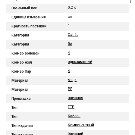
0.2 кг
Объемный вес
шт.
Единица измерения
1
Кратность поставки
Cat 5e
Категория
5e
Категория
4
Кол-во волокон
одножильный
Кол-во жил
4
Кол-во Пар
медь
Материал
PE
Материал
внешняя
Прокладка
FTP
Тип
Кабель
Тип
Компонентный
Тип изделия
Внешний
Тип изделия