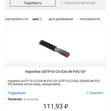
Сбросить фильтры
Подобрать
многожильный
2
101
26
4
284
8
20
Сортировать по:
цене
дате добавления
популярности
10
8
16
Прокладка
Материал
25
24
47
внутренняя
медь
358
222
25
28
внешняя
52
48
15
Функции
50
8
Интернет кабель
275
100
8
Hyperline UUTP10-C3-S26-IN-PVC-GY
Hyperline UUTP10-C3-S26-IN-PVC-GY (UTP10-C3-SOL-26AWG-IN-PVC-
GY) Кабель витая пара, неэкраниров...
Подробнее
Сравнить
Наличие:
В наличии
111,93 ₽