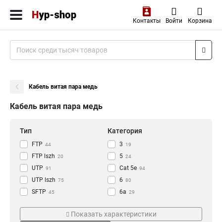
Контакты
Войти
Корзина
Кабель витая пара медь
Кабель витая пара медь
Тип
Категория
FTP
3
44
19
FTP lszh
5
20
24
UTP
Cat 5e
91
94
UTP lszh
6
75
80
SFTP
6a
45
29
7
Кол-во жил
Кол-во Пар
21
Показать характеристики
одножильный
1
174
38