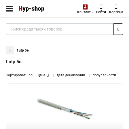
Контакты
Войти
Корзина
f utp 5e
f utp 5e
Сортировать по:
цене
дате добавления
популярности