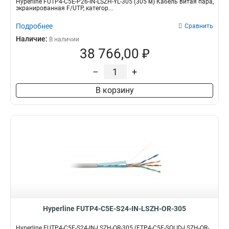
Hyperline FUTP4-C5E-P26-IN-LSZH-YL-305 (305 м) Кабель витая пара,
экранированная F/UTP, категор...
Подробнее
Сравнить
Наличие:
В наличии
38 766,00 ₽
–
+
В корзину
Hyperline FUTP4-C5E-S24-IN-LSZH-OR-305
Hyperline FUTP4-C5E-S24-IN-LSZH-OR-305 (FTP4-C5E-SOLID-LSZH-OR-