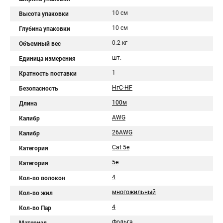
10 см
Высота упаковки
10 см
Глубина упаковки
0.2 кг
Объемный вес
шт.
Единица измерения
1
Кратность поставки
НгС-HF
Безопасность
100м
Длина
AWG
Калибр
26AWG
Калибр
Cat 5e
Категория
5e
Категория
4
Кол-во волокон
многожильный
Кол-во жил
4
Кол-во Пар
Фольга