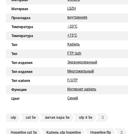
Материал
LSZH
Материал
внутренняя
Прокладка
–20°C
Температура
+75°C
Температура
Кабель
Тип
FTP lszh
Тип
Экранированный
Тип изделия
Многожильный
Тип изделия
F/UTP
Тип кабеля
Интернет кабель
Функции
Синий
Цвет
utp
cat 5e
витая пара 5е
utp 4 5e
utp cat 5e
для интернета
витая utp cat 5e
f utp
Hyperline cat 5e
Кабель utp hyperline
Hyperline ftp