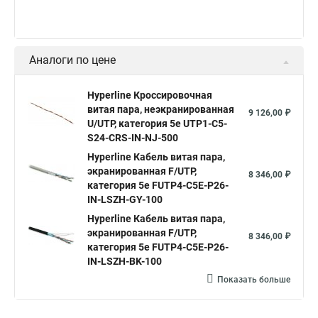
5е utp lszh
utp 4 категории 5е
f utp 4х2х0 52
5е utp 4 пары
категория cat 5e
ftp 4 cat 5e
Аналоги по цене
Cat 5e экранированный
lan cat 5e
utp4 cat 5e
lan cat 5e
Кабель витая пара
Hyperline Кроссировочная
витая пара, неэкранированная
9 126,00 ₽
U/UTP, категория 5e UTP1-C5-
S24-CRS-IN-NJ-500
Hyperline Кабель витая пара,
экранированная F/UTP,
8 346,00 ₽
категория 5e FUTP4-C5E-P26-
IN-LSZH-GY-100
Hyperline Кабель витая пара,
экранированная F/UTP,
8 346,00 ₽
категория 5e FUTP4-C5E-P26-
IN-LSZH-BK-100
Показать больше