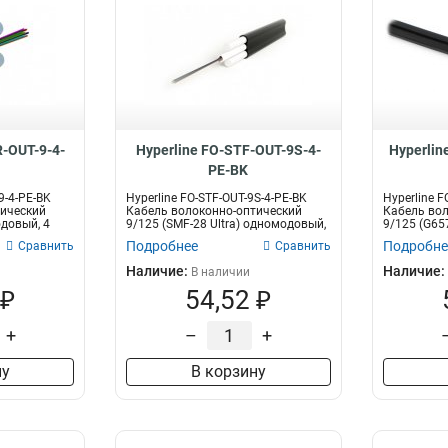
R-OUT-9-4-
Hyperline FO-STF-OUT-9S-4-
Hyperlin
PE-BK
9-4-PE-BK
Hyperline FO-STF-OUT-9S-4-PE-BK
Hyperline F
тический
Кабель волоконно-оптический
Кабель вол
одовый, 4
9/125 (SMF-28 Ultra) одномодовый,
9/125 (G657
п...
Подробнее
Подробне
Сравнить
Сравнить
Наличие:
Наличие:
В наличии
 ₽
54,52 ₽
+
–
+
ну
В корзину