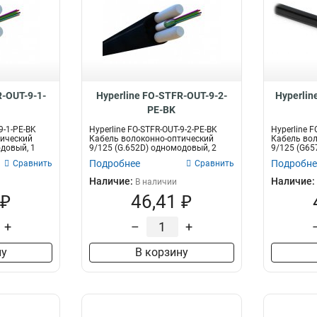
R-OUT-9-1-
Hyperline FO-STFR-OUT-9-2-
Hyperlin
PE-BK
9-1-PE-BK
Hyperline FO-STFR-OUT-9-2-PE-BK
Hyperline F
тический
Кабель волоконно-оптический
Кабель вол
одовый, 1
9/125 (G.652D) одномодовый, 2
9/125 (G657
волок...
Подробнее
Подробне
Сравнить
Сравнить
Наличие:
Наличие:
В наличии
 ₽
46,41 ₽
+
–
+
ну
В корзину