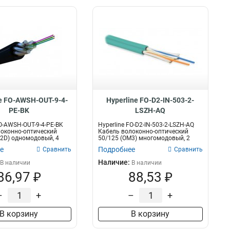
ne FO-AWSH-OUT-9-4-
Hyperline FO-D2-IN-503-2-
PE-BK
LSZH-AQ
FO-AWSH-OUT-9-4-PE-BK
Hyperline FO-D2-IN-503-2-LSZH-AQ
оконно-оптический
Кабель волоконно-оптический
52D) одномодовый, 4
50/125 (OM3) многомодовый, 2
волок...
е
Подробнее
Сравнить
Сравнить
Наличие:
В наличии
В наличии
86,97 ₽
88,53 ₽
–
+
–
+
В корзину
В корзину