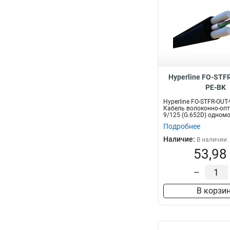
Hyperline FO-STF
PE-BK
Hyperline FO-STFR-OUT-
Кабель волоконно-оп
9/125 (G.652D) одном
волок...
Подробнее
Наличие:
В наличии
53,98
–
В корзи