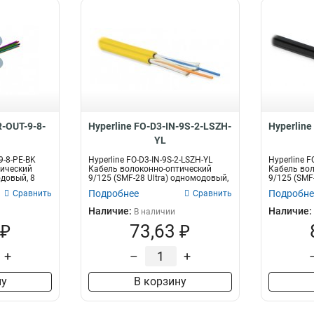
R-OUT-9-8-
Hyperline FO-D3-IN-9S-2-LSZH-
Hyperline
YL
9-8-PE-BK
Hyperline FO-D3-IN-9S-2-LSZH-YL
Hyperline F
тический
Кабель волоконно-оптический
Кабель вол
одовый, 8
9/125 (SMF-28 Ultra) одномодовый,
9/125 (SMF
2...
2...
Подробнее
Подробне
Сравнить
Сравнить
Наличие:
Наличие:
В наличии
 ₽
73,63 ₽
+
–
+
ну
В корзину