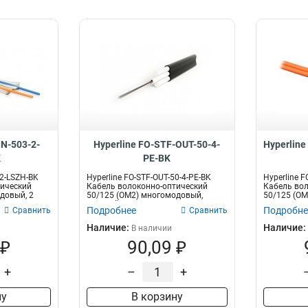
IN-503-2-
Hyperline FO-STF-OUT-50-4-
Hyperline
K
PE-BK
-2-LSZH-BK
Hyperline FO-STF-OUT-50-4-PE-BK
Hyperline F
тический
Кабель волоконно-оптический
Кабель вол
довый, 2
50/125 (OM2) многомодовый,
50/125 (OM
плоский,...
волокн...
Подробнее
Подробне
Сравнить
Сравнить
Наличие:
Наличие:
В наличии
 ₽
90,09 ₽
+
–
+
ну
В корзину