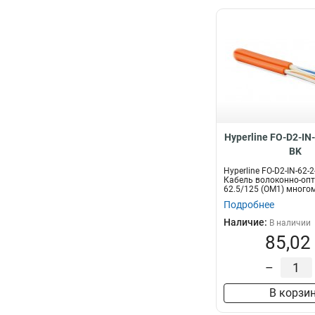
Hyperline FO-D2-IN
BK
Hyperline FO-D2-IN-62-
Кабель волоконно-оп
62.5/125 (OM1) много
воло...
Подробнее
Наличие:
В наличии
85,02
–
В корзи