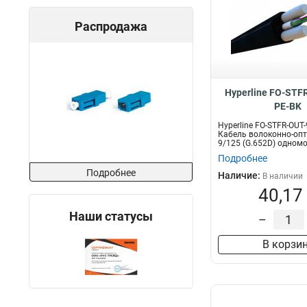
Распродажа
Hyperline FO-STF
PE-BK
Hyperline FO-STFR-OUT-
Кабель волоконно-оп
9/125 (G.652D) одном
волок...
Подробнее
Подробнее
Наличие:
В наличии
40,17
Наши статусы
–
В корзи