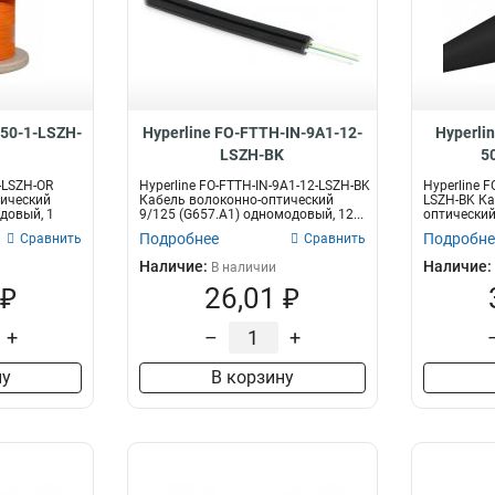
-50-1-LSZH-
Hyperline FO-FTTH-IN-9A1-12-
Hyperli
LSZH-BK
5
1-LSZH-OR
Hyperline FO-FTTH-IN-9A1-12-LSZH-BK
Hyperline F
тический
Кабель волоконно-оптический
LSZH-BK Ка
довый, 1
9/125 (G657.А1) одномодовый, 12...
оптический
многомодов
Подробнее
Подробне
Сравнить
Сравнить
Наличие:
Наличие:
В наличии
 ₽
26,01 ₽
+
–
+
ну
В корзину