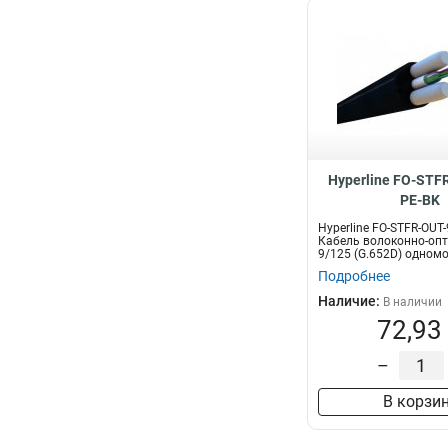
Hyperline FO-STF
PE-BK
Hyperline FO-STFR-OUT-
Кабель волоконно-оп
9/125 (G.652D) одном
волок...
Подробнее
Наличие:
В наличии
72,93
–
В корзи