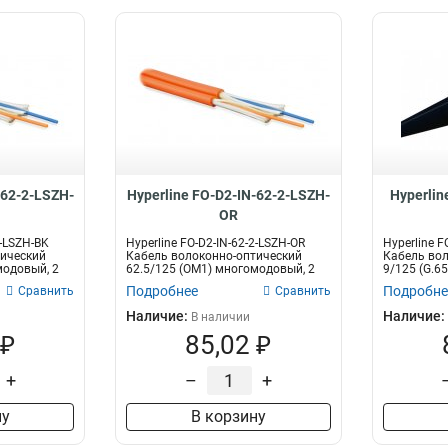
-62-2-LSZH-
Hyperline FO-D2-IN-62-2-LSZH-
Hyperli
OR
2-LSZH-BK
Hyperline FO-D2-IN-62-2-LSZH-OR
Hyperline 
тический
Кабель волоконно-оптический
Кабель вол
модовый, 2
62.5/125 (OM1) многомодовый, 2
9/125 (G.6
воло...
волок...
Подробнее
Подробне
Сравнить
Сравнить
Наличие:
Наличие:
В наличии
 ₽
85,02 ₽
+
–
+
ну
В корзину