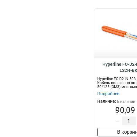
Hyperline FO-D2-
LSZH-B
Hyperline FO-D2-IN-503
Кабель волоконно-оп
50/125 (OM3) многомо
волок...
Подробнее
Наличие:
В наличии
90,09
–
В корзи