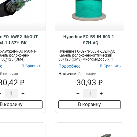
ne FO-AWS2-IN/OUT-
Hyperline FO-B9-IN-503-1-
04-1-LSZH-BK
LSZH-AQ
O-AWS2-IN/OUT-504-1-
Hyperline FO-B9-IN-503-1-LSZH-AQ
бель волоконно-
Кабель волоконно-оптический
 50/125 (OM4)
50/125 (OM3) многомодовый, 1
ый, 1...
волок...
е
Подробнее
Сравнить
Сравнить
Наличие:
В наличии
В наличии
30,42 ₽
30,93 ₽
–
+
–
+
В корзину
В корзину