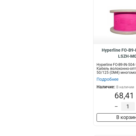
Hyperline FO-B9-
LSZH-M
Hyperline FO-B9-IN-504
Кабель волоконно-оп
50/125 (OM4) многомо
волок...
Подробнее
Наличие:
В наличии
68,41
–
В корзи