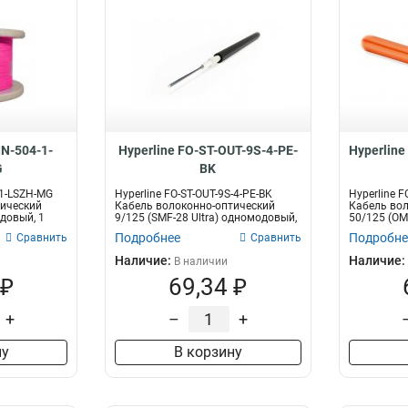
IN-504-1-
Hyperline FO-ST-OUT-9S-4-PE-
Hyperline
G
BK
-1-LSZH-MG
Hyperline FO-ST-OUT-9S-4-PE-BK
Hyperline F
тический
Кабель волоконно-оптический
Кабель вол
довый, 1
9/125 (SMF-28 Ultra) одномодовый,
50/125 (OM
4...
волокн...
Подробнее
Подробне
Сравнить
Сравнить
Наличие:
Наличие:
В наличии
 ₽
69,34 ₽
+
–
+
ну
В корзину