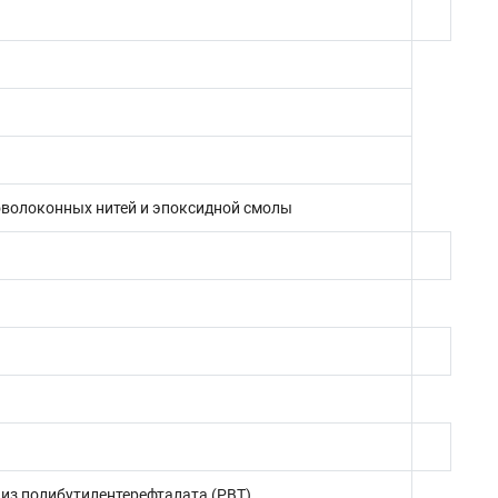
оволоконных нитей и эпоксидной смолы
 из полибутилентерефталата (PBT)