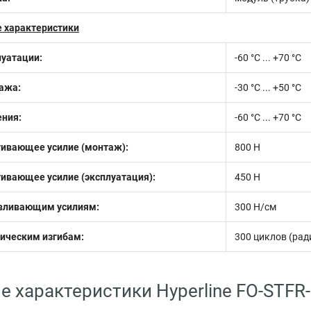
 характеристики
луатации:
-60 °С ... +70 °С
ажа:
-30 °С ... +50 °С
ения:
-60 °C ... +70 °C
гивающее усилие (монтаж):
800 Н
ивающее усилие (эксплуатация):
450 Н
авливающим усилиям:
300 Н/см
мическим изгибам:
300 циклов (ради
е характеристики Hyperline FO-STFR-