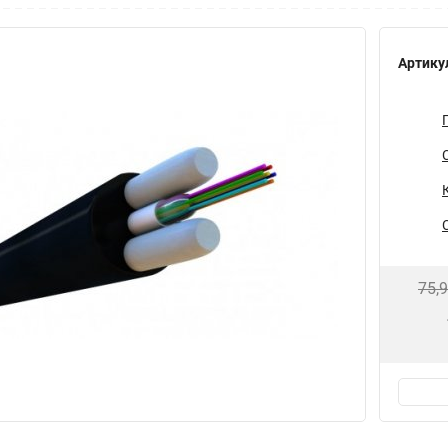
Артику
75,