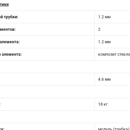
тики
й трубки:
1.2 мм
ементов:
2
 элемента:
1.2 мм
 элемента:
композит стекл
4.6 мм
:
18 кг
а:
модуль (трубка)