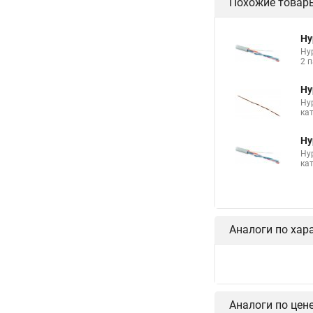
Похожие товар
Hy
Hyp
2 п
Hy
Hy
ка
Hy
Hy
кат
Аналоги по хар
Hy
2-
Hy
св