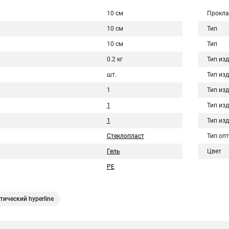
10 см
Прокла
10 см
Тип
10 см
Тип
0.2 кг
Тип из
шт.
Тип из
1
Тип из
1
Тип из
1
Тип из
Стеклопласт
Тип оп
Гель
Цвет
PE
ический hyperline