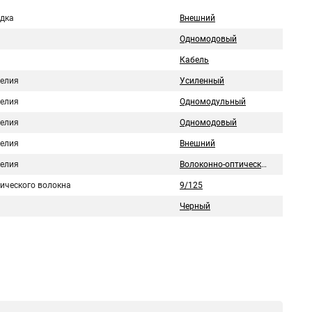
дка
Внешний
Одномодовый
Кабель
делия
Усиленный
делия
Одномодульный
делия
Одномодовый
делия
Внешний
делия
Волоконно-оптический
тического волокна
9/125
Черный