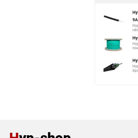
Hy
Hy
св
Hy
9A
Hy
св
Аналоги по цен
Hy
9A
Hy
св
Hy
Hy
пок
Hy