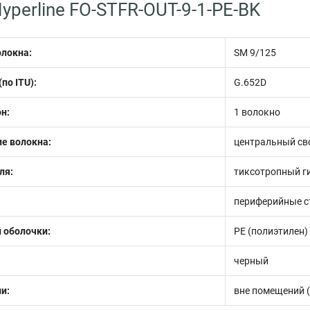
yperline FO-STFR-OUT-9-1-PE-BK
олокна:
SM 9/125
по ITU):
G.652D
н:
1 волокно
е волокна:
центральный сво
ля:
тиксотропный г
периферийные с
 оболочки:
PE (полиэтилен)
черный
и:
вне помещений (