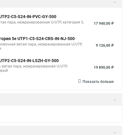
 UUTP2-C5-S24-IN-PVC-GY-500
итая пара, неэкранированная U/UTP, категория 5,
17 940,00 ₽
егория 5e UTP1-C5-S24-CRS-IN-NJ-500
ировочная витая пара, неэкранированная U/UTP,
9 126,00 ₽
и
 UUTP2-C5-S24-IN-LSZH-GY-500
ль витая пара, неэкранированная U/UTP,
19 890,00 ₽
серый
Показать больше
ый, 2 волокна, самонесущий FO-FTTH-IN-9A1-
57,33 ₽
1) одномодовый, 2 волокна, самонесущий, со
тренней прокладки, LSZH, –30°C – +70°C, черный