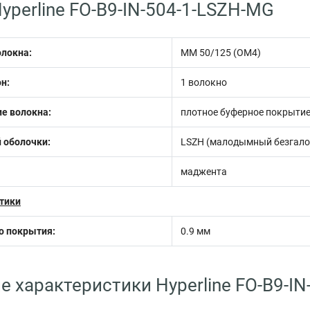
yperline FO-B9-IN-504-1-LSZH-MG
олокна:
MM 50/125 (OM4)
н:
1 волокно
е волокна:
плотное буферное покрытие (
 оболочки:
LSZH (малодымный безгало
маджента
тики
о покрытия:
0.9 мм
е характеристики Hyperline FO-B9-I