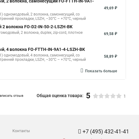
ый, 2 волокна, самонесущий FO-FTTH-IN-9A1-
49,69 ₽
1) одномодовый, 2 волокна, самонесущий, со
тренней прокладки, LSZH, –30°C – +70°C, черный
 2 волокна FO-D2-IN-50-2-LSZH-BK
модовый, 2 волокна, duplex, zip-cord, плотное
69,58 ₽
ый, 4 волокна FO-FTTH-IN-9A1-4-LSZH-BK
1) одномодовый, 4 волокна, самонесущий, со
58,89 ₽
тренней прокладки, LSZH, –30°C – +70°C, черный
Показать больше
5
Общая оценка товара:
аписать отзыв
1
+7 (495) 432-41-41
Контакты