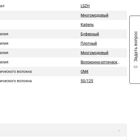
ал
LSZH
Многомодовый
Кабель
Задать вопрос
делия
Буферный
делия
Плотный
делия
Многомодовый
делия
Волоконно-оптический
тического волокна
OM4
тического волокна
50/125