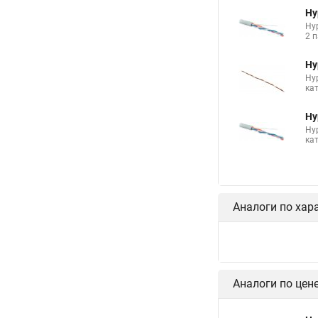
Hy
Hyp
2 п
Hy
Hy
ка
Hy
Hy
кат
Аналоги по хар
Аналоги по цен