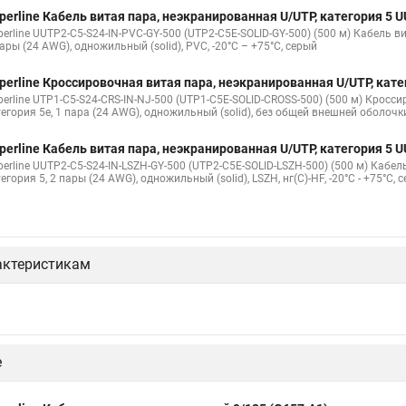
perline Кабель витая пара, неэкранированная U/UTP, категория 5
erline UUTP2-C5-S24-IN-PVC-GY-500 (UTP2-C5E-SOLID-GY-500) (500 м) Кабель в
ары (24 AWG), одножильный (solid), PVC, -20°C – +75°C, серый
perline Кроссировочная витая пара, неэкранированная U/UTP, кат
perline UTP1-C5-S24-CRS-IN-NJ-500 (UTP1-C5E-SOLID-CROSS-500) (500 м) Кросс
тегория 5e, 1 пара (24 AWG), одножильный (solid), без общей внешней оболочк
perline Кабель витая пара, неэкранированная U/UTP, категория 5
perline UUTP2-C5-S24-IN-LSZH-GY-500 (UTP2-C5E-SOLID-LSZH-500) (500 м) Кабе
егория 5, 2 пары (24 AWG), одножильный (solid), LSZH, нг(С)-HF, -20°C - +75°C, 
актеристикам
е