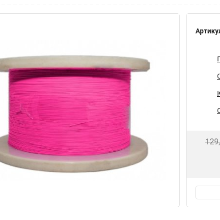
Артику
129