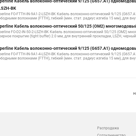
perline Кабель волоконно-оптический 9/125 (G657.А1) одномодов
LSZH-BK
perline FO-FTTH-IN-9A1-2-LSZH-BK Кабель волоконно-оптический 9/125 (G657.А
ободными волокнами (FTTH), гибкий (мин. стат. радиус изгиба 15 мм), для вну
perline Кабель волоконно-оптический 50/125 (OM2) многомодовый
erline FO-D2-IN-50-2-LSZH-BK Кабель волоконно-оптический 50/125 (OM2) много
ерное покрытие (tight buffer) 2.0 мм, для внутренней прокладки, LSZH, черный
perline Кабель волоконно-оптический 9/125 (G657.А1) одномодов
perline FO-FTTH-IN-9A1-4-LSZH-BK Кабель волоконно-оптический 9/125 (G657.А
ободными волокнами (FTTH), гибкий (мин. стат. радиус изгиба 15 мм), для вну
Н
Распродажа
Сотрудничество