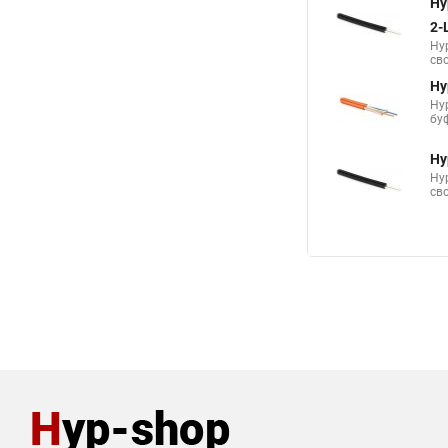
Hy
2-
Hy
св
Hy
Hyp
буф
Hy
Hy
св