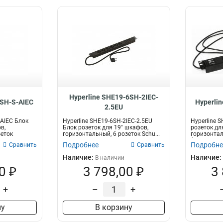
Hyperline SHE19-6SH-2IEC-
8SH-S-AIEC
Hyperli
2.5EU
-AIEC Блок
Hyperline SHE19-6SH-2IEC-2.5EU
Hyperline 
в,
Блок розеток для 19" шкафов,
розеток дл
зеток
горизонтальный, 6 розеток Schu...
горизонтал
(...
Подробнее
Подробне
Сравнить
Сравнить
Наличие:
Наличие:
В наличии
0 ₽
3 798,00 ₽
3
+
–
+
ну
В корзину