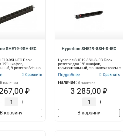
ine SHE19-9SH-IEC
Hyperline SHE19-8SH-S-IEC
SHE19-9SH-IEC Блок
Hyperline SHE19-8SH-S-IEC Блок
я 19" шкафов,
розеток для 19" шкафов,
ьный, 9 розеток Schuko,
горизонтальный, с выключателем с
по...
е
Подробнее
Сравнить
Сравнить
Наличие:
В наличии
В наличии
 267,00 ₽
3 285,00 ₽
–
+
–
+
В корзину
В корзину