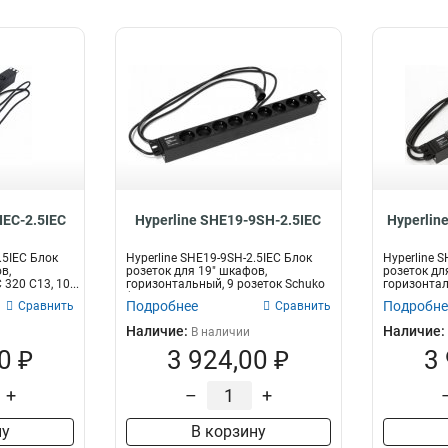
IEC-2.5IEC
Hyperline SHE19-9SH-2.5IEC
Hyperlin
.5IEC Блок
Hyperline SHE19-9SH-2.5IEC Блок
Hyperline 
в,
розеток для 19" шкафов,
розеток дл
320 C13, 10...
горизонтальный, 9 розеток Schuko
горизонта
(...
с...
Подробнее
Подробне
Сравнить
Сравнить
Наличие:
Наличие:
В наличии
0 ₽
3 924,00 ₽
3
+
–
+
ну
В корзину