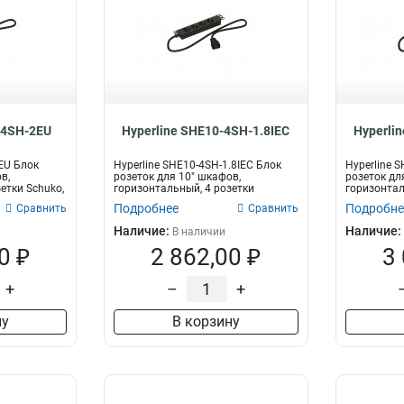
-4SH-2EU
Hyperline SHE10-4SH-1.8IEC
Hyperli
EU Блок
Hyperline SHE10-4SH-1.8IEC Блок
Hyperline 
в,
розеток для 10" шкафов,
розеток дл
етки Schuko,
горизонтальный, 4 розетки
горизонтал
Schuko,...
C...
Подробнее
Подробне
Сравнить
Сравнить
Наличие:
Наличие:
В наличии
0 ₽
2 862,00 ₽
3
+
–
+
ну
В корзину