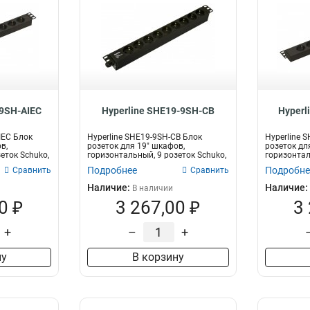
-9SH-AIEC
Hyperline SHE19-9SH-CB
Hyperl
IEC Блок
Hyperline SHE19-9SH-CB Блок
Hyperline 
в,
розеток для 19" шкафов,
розеток дл
еток Schuko,
горизонтальный, 9 розеток Schuko,
горизонтал
без...
10A...
Подробнее
Подробне
Сравнить
Сравнить
Наличие:
Наличие:
В наличии
0 ₽
3 267,00 ₽
3
+
–
+
ну
В корзину