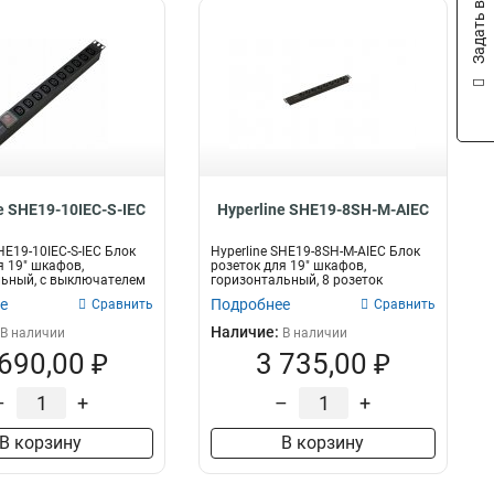
Задать вопрос
e SHE19-10IEC-S-IEC
Hyperline SHE19-8SH-M-AIEC
HE19-10IEC-S-IEC Блок
Hyperline SHE19-8SH-M-AIEC Блок
я 19" шкафов,
розеток для 19" шкафов,
льный, с выключателем
горизонтальный, 8 розеток
Schuko,...
е
Подробнее
Сравнить
Сравнить
Наличие:
В наличии
В наличии
 690,00 ₽
3 735,00 ₽
–
+
–
+
В корзину
В корзину