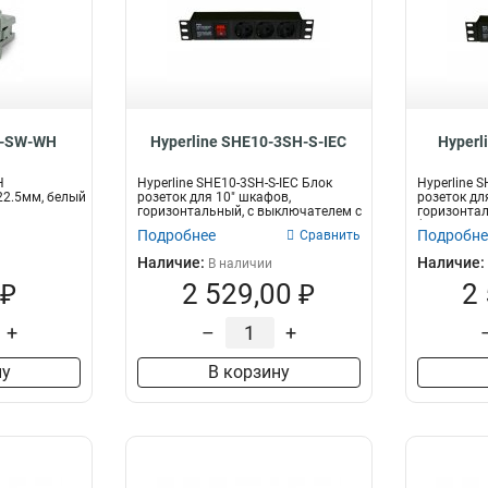
2-SW-WH
Hyperline SHE10-3SH-S-IEC
Hyperl
H
Hyperline SHE10-3SH-S-IEC Блок
Hyperline 
22.5мм, белый
розеток для 10" шкафов,
розеток дл
горизонтальный, с выключателем с
горизонтал
по...
(10А...
Подробнее
Подробне
Сравнить
Наличие:
Наличие:
В наличии
 ₽
2 529,00 ₽
2
+
–
+
ну
В корзину