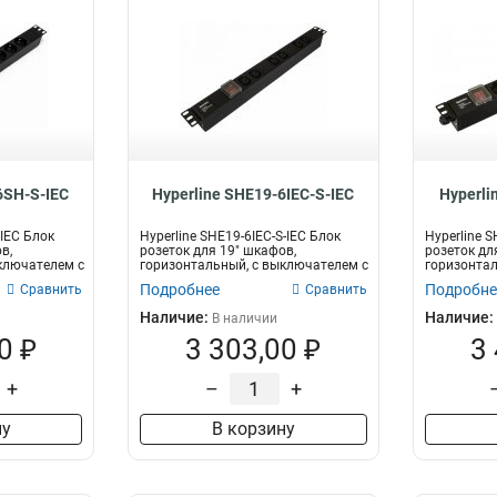
6SH-S-IEC
Hyperline SHE19-6IEC-S-IEC
Hyperli
-IEC Блок
Hyperline SHE19-6IEC-S-IEC Блок
Hyperline 
в,
розеток для 19" шкафов,
розеток дл
ключателем с
горизонтальный, с выключателем с
горизонтал
п...
вы...
Подробнее
Подробне
Сравнить
Сравнить
Наличие:
Наличие:
В наличии
0 ₽
3 303,00 ₽
3
+
–
+
ну
В корзину