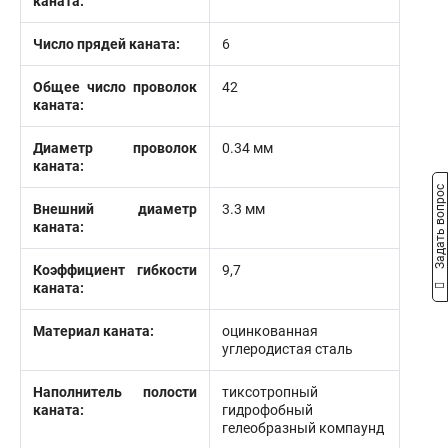
каната:
Число прядей каната:
6
Общее число проволок
42
каната:
Диаметр проволок
0.34 мм
каната:
Задать вопрос
Внешний диаметр
3.3 мм
каната:
Коэффициент гибкости
9,7
каната:
Материал каната:
оцинкованная
углеродистая сталь
Наполнитель полости
тиксотропный
каната:
гидрофобный
гелеобразный компаунд