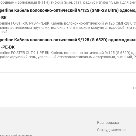
erline FO-D2-IN-62-2-LSZH-BK Кабель волоконно-оптический 62.5/125 (OM1) мно
ерное покрытие (tight buffer) 2.0 мм, для внутренней прокладки, LSZH, черный
е
perline Кабель волоконно-оптический 9/125 (G657.А1) одномодов
LSZH-BK
perline FO-FTTH-IN-9A1-2-LSZH-BK Кабель волоконно-оптический 9/125 (G657.А
ободными волокнами (FTTH), гибкий (мин. стат. радиус изгиба 15 мм), для вну
perline Кабель волоконно-оптический 9/125 (SMF-28 Ultra) одномо
-BK
erline FO-STF-OUT-9S-4-PE-BK Кабель волоконно-оптический 9/125 (SMF-28 Ult
клопластиковыми прутками, волокна в оптическом модуле с гидрофобным гелем 
рный
perline Кабель волоконно-оптический 9/125 (G.652D) одномодовы
1-PE-BK
perline FO-STFR-OUT-9-1-PE-BK Кабель волоконно-оптический 9/125 (G.652D) о
доблокирующий гель, усиленный стеклопластиковыми стержнями, внешний, P