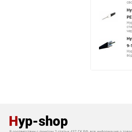
Hyp
буф
Аналоги по цен
Hy
2-
Hy
св
Hy
PE
Hyp
сте
че
Hy
9-
Hy
во