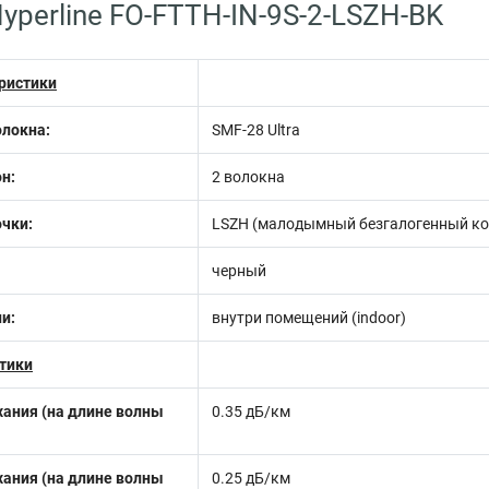
yperline FO-FTTH-IN-9S-2-LSZH-BK
ристики
олокна:
SMF-28 Ultra
н:
2 волокна
чки:
LSZH (малодымный безгалогенный к
черный
и:
внутри помещений (indoor)
тики
ания (на длине волны
0.35 дБ/км
ания (на длине волны
0.25 дБ/км