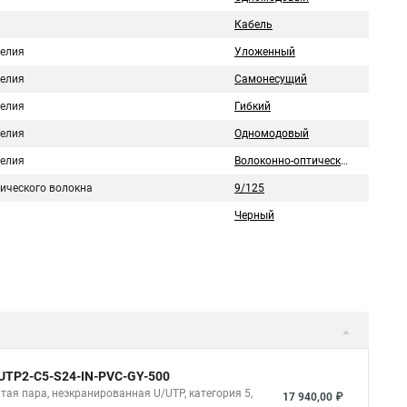
Кабель
делия
Уложенный
делия
Самонесущий
делия
Гибкий
делия
Одномодовый
делия
Волоконно-оптический
тического волокна
9/125
Черный
 UUTP2-C5-S24-IN-PVC-GY-500
итая пара, неэкранированная U/UTP, категория 5,
17 940,00 ₽