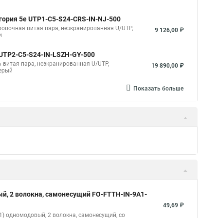
егория 5e UTP1-C5-S24-CRS-IN-NJ-500
ировочная витая пара, неэкранированная U/UTP,
9 126,00 ₽
и
 UUTP2-C5-S24-IN-LSZH-GY-500
ль витая пара, неэкранированная U/UTP,
19 890,00 ₽
серый
Показать больше
ый, 2 волокна, самонесущий FO-FTTH-IN-9A1-
57,33 ₽
1) одномодовый, 2 волокна, самонесущий, со
тренней прокладки, LSZH, –30°C – +70°C, черный
й 2 волокна, duplex FO-D3-IN-62-2-LSZH-BK
гомодовый, 2 волокна, duplex, zip-cord, плотное
121,50 ₽
й 2 волокна, duplex FO-D2-IN-62-2-LSZH-BK