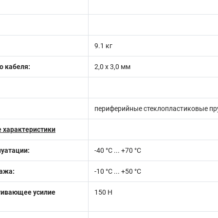
9.1 кг
о кабеля:
2,0 х 3,0 мм
периферийные стеклопластиковые пр
 характеристики
луатации:
-40 °C ... +70 °C
ажа:
-10 °С ... +50 °С
гивающее усилие
150 Н