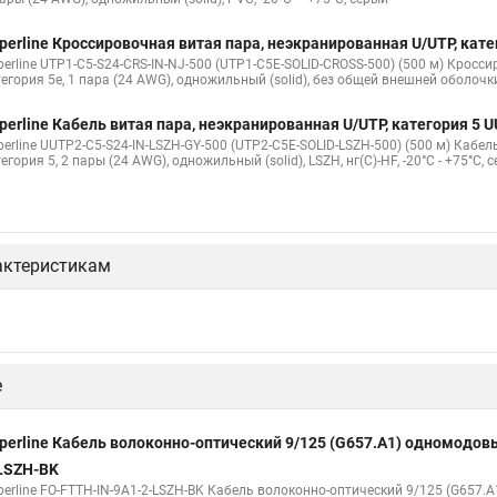
perline Кроссировочная витая пара, неэкранированная U/UTP, кат
perline UTP1-C5-S24-CRS-IN-NJ-500 (UTP1-C5E-SOLID-CROSS-500) (500 м) Кросс
тегория 5e, 1 пара (24 AWG), одножильный (solid), без общей внешней оболочк
perline Кабель витая пара, неэкранированная U/UTP, категория 5
perline UUTP2-C5-S24-IN-LSZH-GY-500 (UTP2-C5E-SOLID-LSZH-500) (500 м) Кабе
егория 5, 2 пары (24 AWG), одножильный (solid), LSZH, нг(С)-HF, -20°C - +75°C, 
актеристикам
perline Кабель волоконно-оптический 9/125 (G657.А1) одномодов
LSZH-BK
perline FO-FTTH-IN-9A1-2-LSZH-BK Кабель волоконно-оптический 9/125 (G657.А
ободными волокнами (FTTH), гибкий (мин. стат. радиус изгиба 15 мм), для вну
perline Кабель волоконно-оптический 62.5/125 (OM1) многомодовы
erline FO-D3-IN-62-2-LSZH-BK Кабель волоконно-оптический 62.5/125 (OM1) мно
ерное покрытие (tight buffer) 3.0 мм, для внутренней прокладки, LSZH, черный
perline Кабель волоконно-оптический 62.5/125 (OM1) многомодовы