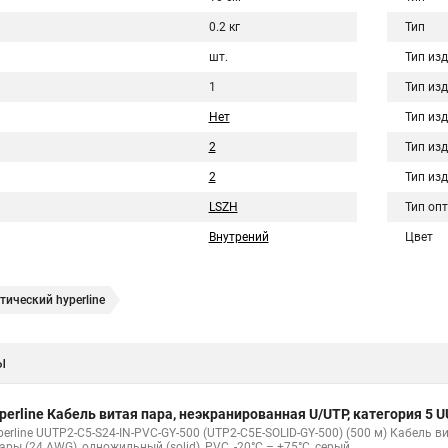
0.2 кг
Тип
шт.
Тип из
1
Тип из
Нет
Тип из
2
Тип из
2
Тип из
LSZH
Тип оп
Внутрений
Цвет
ический hyperline
ы
perline Кабель витая пара, неэкранированная U/UTP, категория 5
erline UUTP2-C5-S24-IN-PVC-GY-500 (UTP2-C5E-SOLID-GY-500) (500 м) Кабель в
ары (24 AWG), одножильный (solid), PVC, -20°C – +75°C, серый