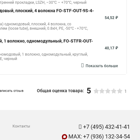
гомодовый, 2 волокна, duplex, zip-cord, плотное
98,10 ₽
Показать больше
ый, 2 волокна, самонесущий FO-FTTH-IN-9A1-
49,69 ₽
1) одномодовый, 2 волокна, самонесущий, со
тренней прокладки, LSZH, –30°C – +70°C, черный
довый, плоский, 4 волокна FO-STF-OUT-9S-4-
54,52 ₽
ra) одномодовый, плоский, 4 волокна, со
(loose tube), внешний, 0.8кН, PE, -50°С - +70°С,
й, 1 волокно, одномодульный, FO-STFR-OUT-
40,17 ₽
дномодовый, 1 волокно, одномодульный, круглый,
E, черный
Показать больше