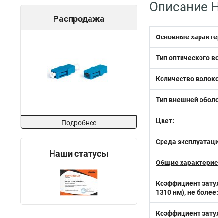
Описание H
Распродажа
Основные характе
Тип оптического в
Количество волоко
Тип внешней оболо
Цвет:
Подробнее
Среда эксплуатаци
Наши статусы
Общие характерис
Коэффициент затух
1310 нм), не более:
Коэффициент затух