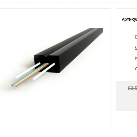
Артику
83,