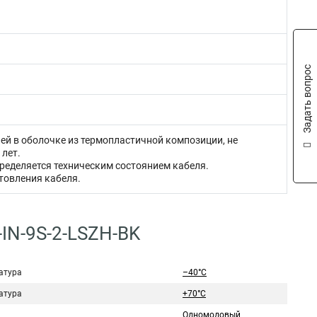
Задать вопрос
й в оболочке из термопластичной композиции, не
 лет.
ределяется техническим состоянием кабеля.
товления кабеля.
-IN-9S-2-LSZH-BK
атура
–40°C
атура
+70°C
Одномодовый