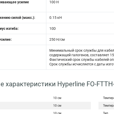
гивающее усилие
100 Н
жению силой (макс.):
0.15 кН
ус изгиба:
10D
силие:
250 Н/см
Минимальный срок службы для кабеле
содержащей галогенов, составляет 15
Фактический срок службы кабелей оп
Срок службы исчисляется с даты изго
е характеристики Hyperline FO-FTTH
10 см
Темпер
10 см
Темпер
10 см
Тип