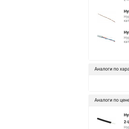
Hy
Hy
ка
Hy
Hy
кат
Аналоги по хар
Hy
2-
Hy
св
Hy
Hyp
буф
Hy