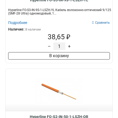
Hyperline FO-S3-IN-9S-1-LSZH-YL
Hyperline FO-S3-IN-9S-1-LSZH-YL Кабель волоконно-оптический 9/125
(SMF-28 Ultra) одномодовый, 1...
Подробнее
Сравнить
Наличие:
В наличии
38,65 ₽
–
+
В корзину
Hyperline FO-S2-IN-50-1-LSZH-OR