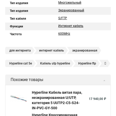
Многожильный
Тип изделия
Экранированный
Тип изделия
S/FTP
Тип кабеля
Интернет кабель
Функции
600MHz
Частота
для интернета
интернет кабель
экранированная
Hyperline cat 5e
Кабель utp hyperline
Hyperline ftp
экранированный ftp
прямая
sftp витая пара
Hyperline 8p8c
UTP hyperline
Hyperline 5e
Кабель ftp
витой провод
для роутера
Похожие товары
Hyperline cat
UTP 5e hyperline
Hyperline utp
на 2 компьютера
витая пара lan
Кабель витая пара
Hyperline stp
Витая пара hyperline 5e
Hyperline Кабель витая пара,
неэкранированная U/UTP,
Витая пара уличная hyperline
Hyperline 305
17 940,00 ₽
категория 5 UUTP2-C5-S24-
Витая пара utp 5e hyperline
hyperline cat 6
IN-PVC-GY-500
Кабель витая пара UTP lszh
Hyperline Кроссировочная
Кабель витая пара 5e cat