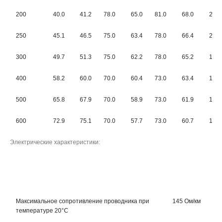
200
40.0
41.2
78.0
65.0
81.0
68.0
21.0
250
45.1
46.5
75.0
63.4
78.0
66.4
20.0
300
49.7
51.3
75.0
62.2
78.0
65.2
19.0
400
58.2
60.0
70.0
60.4
73.0
63.4
19.0
500
65.8
67.9
70.0
58.9
73.0
61.9
19.0
600
72.9
75.1
70.0
57.7
73.0
60.7
19.0
Электрические характеристики:
Максимальное сопротивление проводника при
145 Ом/км
температуре 20°С