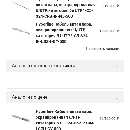
витая пара, неэкранированная
9 126,00 ₽
Ftp 4 cat 5e Hyperline
Utp4 cat 5e
SFTP витая пара
U/UTP, категория 5e UTP1-C5-
S24-CRS-IN-NJ-500
Витая пара utp 1
Cat 6
Витой кабель 5 категории
Hyperline Кабель витая пара,
Витая пара cu
U utp 5e
Кабель ftp витая
неэкранированная U/UTP,
19 890,00 ₽
категория 5 UUTP2-C5-S24-
Витая пара utp
Витая пара 24awg
IN-LSZH-GY-500
Кабель для интернета от роутера к компьютеру
Показать больше
Витой провод
Кабель cat5e utp
Hyperline outdoor
Аналоги по характеристикам
Hyperline ftp 5e
Аналоги по цене
Hyperline Кабель витая пара,
экранированная U/FTP,
64 740,00 ₽
категория 6 UFTP4-C6-S23-IN-
LSZH-GY-500