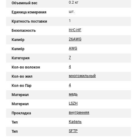
0.2 кг
Объемный вес
шт.
Единица измерения
1
Кратность поставки
НгС-HF
Безопасность
26AWG
Калибр
AWG
Калибр
7
Категория
4
Кол-во волокон
многожильный
Кол-во жил
4
Кол-во Пар
медь
Материал
LSZH
Материал
внутренняя
Прокладка
Кабель
Тип
SFTP
Тип