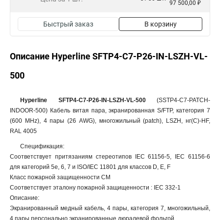
97 500,00 ₽
Быстрый заказ
В корзину
Описание Hyperline SFTP4-C7-P26-IN-LSZH-VL-
500
Hyperline SFTP4-C7-P26-IN-LSZH-VL-500
(SSTP4-C7-PATCH-
INDOOR-500) Кабель витая пара, экранированная S/FTP, категория 7
(600 MHz), 4 пары (26 AWG), многожильный (patch), LSZH, нг(С)-HF,
RAL 4005
Спецификация:
Соответствует притязаниям стереотипов IEC 61156-5, IEC 61156-6
для категорий 5е, 6, 7 и ISO/IEC 11801 для классов D, E, F
Класс пожарной защищенности СМ
Соответствует эталону пожарной защищенности : IEC 332-1
Описание:
Экранированный медный кабель, 4 пары, категория 7, многожильный,
4 пары персонально экранированные дюралевой фольгой