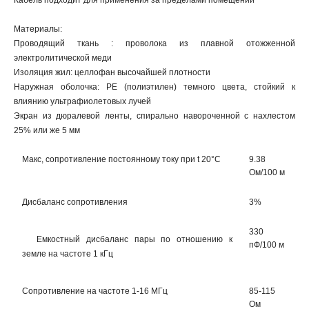
Кабель подходит для применения за пределами помещений
Материалы:
Проводящий ткань : проволока из плавной отожженной
электролитической меди
Изоляция жил: целлофан высочайшей плотности
Наружная оболочка: PE (полиэтилен) темного цвета, стойкий к
влиянию ультрафиолетовых лучей
Экран из дюралевой ленты, спирально навороченной с нахлестом
25% или же 5 мм
Макс, сопротивление постоянному току при t 20°С
9.38
Ом/100 м
Дисбаланс сопротивления
3%
330
Емкостный дисбаланс пары по отношению к
пФ/100 м
земле на частоте 1 кГц
Сопротивление на частоте 1-16 МГц
85-115
Ом