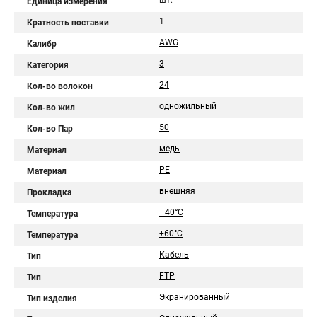
шт.
Единица измерения
1
Кратность поставки
AWG
Калибр
3
Категория
24
Кол-во волокон
одножильный
Кол-во жил
50
Кол-во Пар
медь
Материал
PE
Материал
внешняя
Прокладка
–40°C
Температура
+60°C
Температура
Кабель
Тип
FTP
Тип
Экранированный
Тип изделия