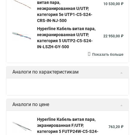
для роутера
на 2 компьютера
витая пара lan
витая пара,
10 530,00 ₽
Ftp 4 cat 5e Hyperline
Utp4 cat 5e
SFTP витая пара
неэкранированная U/UTP,
экранированный f utp
кабель f utp
кабель utp 4х2х0 52
категория 5e UTP1-C5-S24-
Витая пара utp 1
Cat 6
Витой кабель 5 категории
CRS-IN-NJ-500
f utp 4х2х0 52
Кабель витая пара
Витая пара cu
U utp 5e
Кабель ftp витая
Hyperline Кабель витая пара,
неэкранированная U/UTP,
Витая пара utp
Витая пара 24awg
22 950,00 ₽
категория 5 UUTP2-C5-S24-
Кабель для интернета от роутера к компьютеру
IN-LSZH-GY-500
Показать больше
Витой провод
Кабель cat5e utp
Hyperline outdoor
Hyperline ftp 5e
Аналоги по характеристикам
Аналоги по цене
Hyperline Кабель витая пара,
экранированная F/UTP,
763,20 ₽
категория 5 FUTP24W-C5-S24-