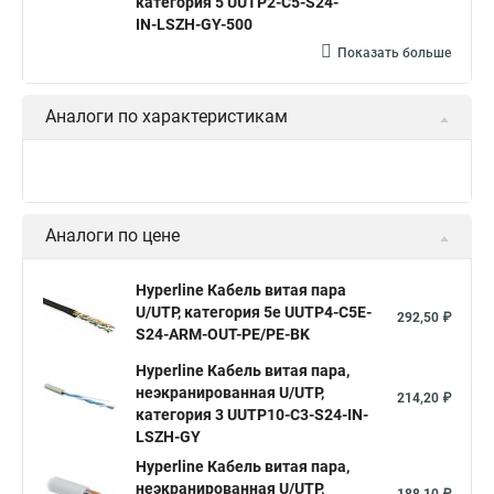
категория 5 UUTP2-C5-S24-
Кабель для интернета от роутера к компьютеру
IN-LSZH-GY-500
Показать больше
Витой провод
Кабель cat5e utp
Hyperline outdoor
Hyperline ftp 5e
Аналоги по характеристикам
Аналоги по цене
Hyperline Кабель витая пара
U/UTP, категория 5e UUTP4-C5E-
292,50 ₽
S24-ARM-OUT-PE/PE-BK
Hyperline Кабель витая пара,
неэкранированная U/UTP,
214,20 ₽
категория 3 UUTP10-C3-S24-IN-
LSZH-GY
Hyperline Кабель витая пара,
неэкранированная U/UTP,