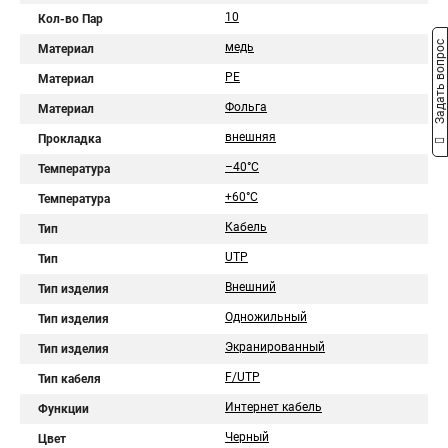
10
Кол-во Пар
Задать вопрос
медь
Материал
PE
Материал
Фольга
Материал
внешняя
Прокладка
–40°C
Температура
+60°C
Температура
Кабель
Тип
UTP
Тип
Внешний
Тип изделия
Одножильный
Тип изделия
Экранированный
Тип изделия
F/UTP
Тип кабеля
Интернет кабель
Функции
Черный
Цвет