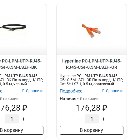
e PC-LPM-UTP-RJ45-
Hyperline PC-LPM-UTP-RJ45-
C5e-0.5M-LSZH-BK
RJ45-C5e-0.5M-LSZH-OR
PC-LPM-UTP-RJ45-RJ45-
Hyperline PC-LPM-UTP-RJ45-RJ45-
SZH-BK Патч-корд U/UTP,
C5e-0.5M-LSZH-OR Патч-корд U/UTP,
H, 0.5 м, черный
Cat.5е, LSZH, 0.5 м, оранжевый...
е
Подробнее
Сравнить
Сравнить
Наличие:
В наличии
В наличии
76,28 ₽
176,28 ₽
–
+
–
+
В корзину
В корзину