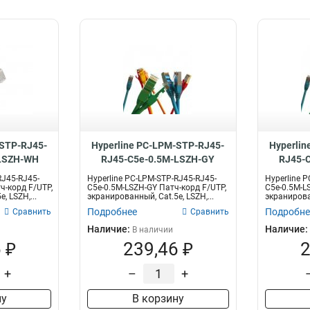
-STP-RJ45-
Hyperline PC-LPM-STP-RJ45-
Hyperlin
LSZH-WH
RJ45-C5e-0.5M-LSZH-GY
RJ45-
RJ45-RJ45-
Hyperline PC-LPM-STP-RJ45-RJ45-
Hyperline 
ч-корд F/UTP,
C5e-0.5M-LSZH-GY Патч-корд F/UTP,
C5e-0.5M-L
, LSZH,...
экранированный, Cat.5e, LSZH,...
экранирован
Подробнее
Подробне
Сравнить
Сравнить
Наличие:
Наличие:
В наличии
 ₽
239,46 ₽
2
+
–
+
ну
В корзину