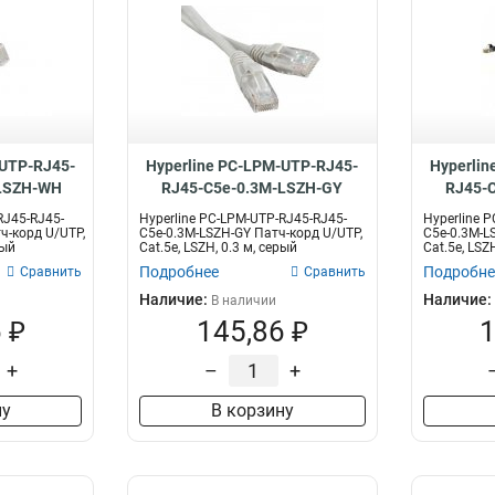
-UTP-RJ45-
Hyperline PC-LPM-UTP-RJ45-
Hyperlin
LSZH-WH
RJ45-C5e-0.3M-LSZH-GY
RJ45-
RJ45-RJ45-
Hyperline PC-LPM-UTP-RJ45-RJ45-
Hyperline 
ч-корд U/UTP,
C5e-0.3M-LSZH-GY Патч-корд U/UTP,
C5e-0.3M-L
лый
Cat.5е, LSZH, 0.3 м, серый
Cat.5е, LSZ
Подробнее
Подробне
Сравнить
Сравнить
Наличие:
Наличие:
В наличии
 ₽
145,86 ₽
1
+
–
+
ну
В корзину