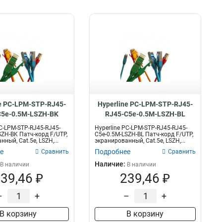
e PC-LPM-STP-RJ45-
Hyperline PC-LPM-STP-RJ45-
C5e-0.5M-LSZH-BK
RJ45-C5e-0.5M-LSZH-BL
PC-LPM-STP-RJ45-RJ45-
Hyperline PC-LPM-STP-RJ45-RJ45-
SZH-BK Патч-корд F/UTP,
C5e-0.5M-LSZH-BL Патч-корд F/UTP,
ный, Cat.5e, LSZH,...
экранированный, Cat.5e, LSZH,...
е
Подробнее
Сравнить
Сравнить
Наличие:
В наличии
В наличии
39,46 ₽
239,46 ₽
–
+
–
+
В корзину
В корзину