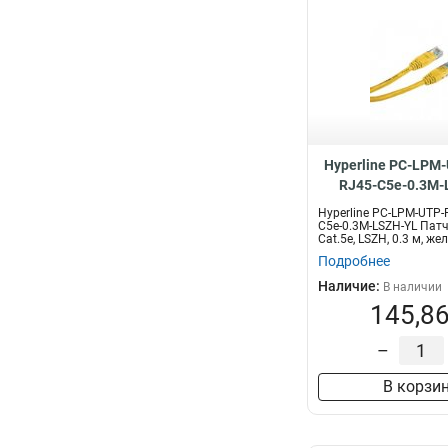
Hyperline PC-LPM
RJ45-C5e-0.3M-
Hyperline PC-LPM-UTP-
C5e-0.3M-LSZH-YL Патч
Cat.5е, LSZH, 0.3 м, же
Подробнее
Наличие:
В наличии
145,86
–
В корзи