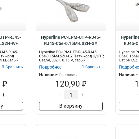
-UTP-RJ45-
Hyperline PC-LPM-UTP-RJ45-
Hyperlin
-LSZH-WH
RJ45-C5e-0.15M-LSZH-GY
RJ45-C
RJ45-RJ45-
Hyperline PC-LPM-UTP-RJ45-RJ45-
Hyperline 
тч-корд
C5e-0.15M-LSZH-GY Патч-корд U/UTP,
C5e-0.15M-
15 м, белый
Cat.5е, LSZH, 0.15 м, серый
Cat.5е, LSZH
Подробнее
Подробне
Сравнить
Сравнить
Наличие:
Наличие:
В наличии
 ₽
120,90 ₽
1
+
–
+
ну
В корзину