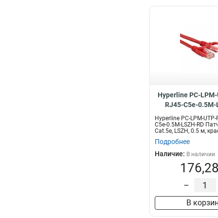
Hyperline PC-LPM
RJ45-C5e-0.5M-
Hyperline PC-LPM-UTP-
C5e-0.5M-LSZH-RD Патч
Cat.5e, LSZH, 0.5 м, кр
Подробнее
Наличие:
В наличии
176,28
–
В корзи