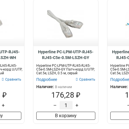
-UTP-RJ45-
Hyperline PC-LPM-UTP-RJ45-
Hyperlin
LSZH-WH
RJ45-C5e-0.5M-LSZH-GY
RJ45-
RJ45-RJ45-
Hyperline PC-LPM-UTP-RJ45-RJ45-
Hyperline 
ч-корд U/UTP,
C5e-0.5M-LSZH-GY Патч-корд U/UTP,
C5e-0.5M-L
лый
Cat.5e, LSZH, 0.5 м, серый
Cat.5e, LSZ
Подробнее
Подробне
Сравнить
Сравнить
Наличие:
Наличие:
В наличии
 ₽
176,28 ₽
1
+
–
+
ну
В корзину