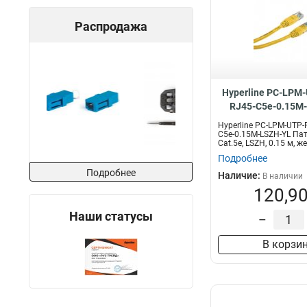
Распродажа
Hyperline PC-LPM
RJ45-C5e-0.15M
Hyperline PC-LPM-UTP-
C5e-0.15M-LSZH-YL Пат
Cat.5е, LSZH, 0.15 м, ж
Подробнее
Подробнее
Наличие:
В наличии
120,90
Наши статусы
–
В корзи