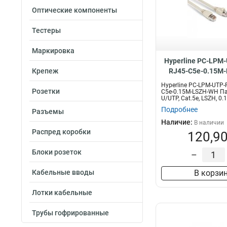
Оптические компоненты
Тестеры
Маркировка
Hyperline PC-LPM
Крепеж
RJ45-C5e-0.15M
Hyperline PC-LPM-UTP-
Розетки
C5e-0.15M-LSZH-WH Па
U/UTP, Cat.5е, LSZH, 0.
Подробнее
Разъемы
Наличие:
В наличии
Распред коробки
120,90
Блоки розеток
–
Кабельные вводы
В корзи
Лотки кабельные
Трубы гофрированные