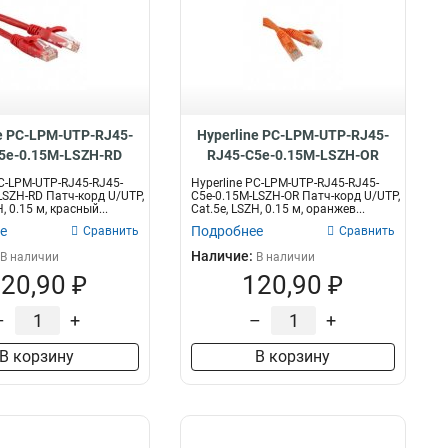
e PC-LPM-UTP-RJ45-
Hyperline PC-LPM-UTP-RJ45-
5e-0.15M-LSZH-RD
RJ45-C5e-0.15M-LSZH-OR
PC-LPM-UTP-RJ45-RJ45-
Hyperline PC-LPM-UTP-RJ45-RJ45-
LSZH-RD Патч-корд U/UTP,
C5e-0.15M-LSZH-OR Патч-корд U/UTP,
, 0.15 м, красный...
Cat.5е, LSZH, 0.15 м, оранжев...
е
Подробнее
Сравнить
Сравнить
Наличие:
В наличии
В наличии
20,90 ₽
120,90 ₽
–
+
–
+
В корзину
В корзину