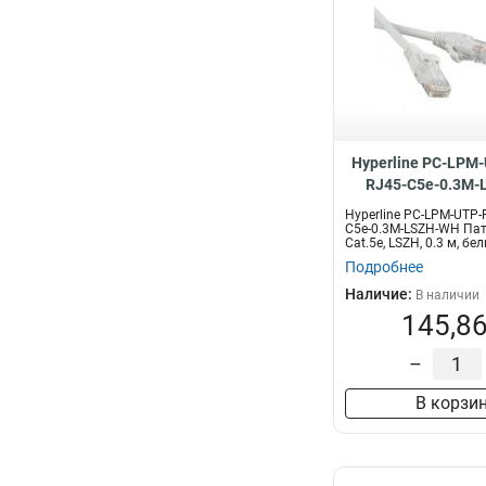
Hyperline PC-LPM
RJ45-C5e-0.3M-
Hyperline PC-LPM-UTP-
C5e-0.3M-LSZH-WH Пат
Cat.5е, LSZH, 0.3 м, бе
Подробнее
Наличие:
В наличии
145,86
–
В корзи