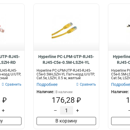
-UTP-RJ45-
Hyperline PC-LPM-UTP-RJ45-
Hyperlin
LSZH-RD
RJ45-C5e-0.5M-LSZH-YL
RJ45-
RJ45-RJ45-
Hyperline PC-LPM-UTP-RJ45-RJ45-
Hyperline 
-корд U/UTP,
C5e-0.5M-LSZH-YL Патч-корд U/UTP,
C5e-0.5M-L
асный
Cat.5e, LSZH, 0.5 м, желтый
Cat.5e, LSZ
Подробнее
Подробне
Сравнить
Сравнить
Наличие:
Наличие:
В наличии
 ₽
176,28 ₽
1
+
–
+
ну
В корзину