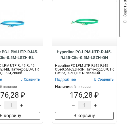
Задать вопрос
e PC-LPM-UTP-RJ45-
Hyperline PC-LPM-UTP-RJ45-
C5e-0.5M-LSZH-BL
RJ45-C5e-0.5M-LSZH-GN
PC-LPM-UTP-RJ45-RJ45-
Hyperline PC-LPM-UTP-RJ45-RJ45-
SZH-BL Патч-корд U/UTP,
C5e-0.5M-LSZH-GN Патч-корд U/UTP,
H, 0.5 м, синий
Cat.5e, LSZH, 0.5 м, зеленый
е
Подробнее
Сравнить
Сравнить
Наличие:
В наличии
В наличии
76,28 ₽
176,28 ₽
–
+
–
+
В корзину
В корзину