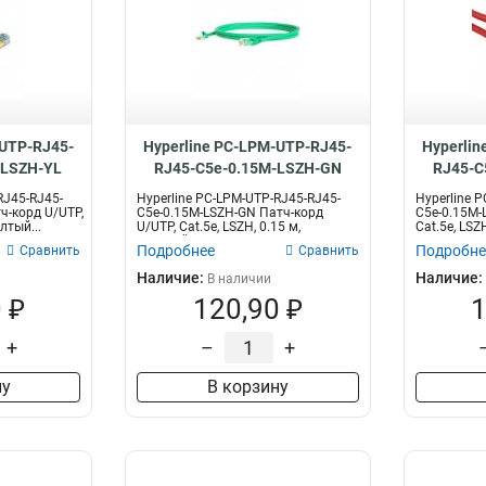
-UTP-RJ45-
Hyperline PC-LPM-UTP-RJ45-
Hyperlin
-LSZH-YL
RJ45-C5e-0.15M-LSZH-GN
RJ45-C
RJ45-RJ45-
Hyperline PC-LPM-UTP-RJ45-RJ45-
Hyperline 
ч-корд U/UTP,
C5e-0.15M-LSZH-GN Патч-корд
C5e-0.15M-
елтый...
U/UTP, Cat.5е, LSZH, 0.15 м,
Cat.5е, LSZH
зеленый...
Подробнее
Подробне
Сравнить
Сравнить
Наличие:
Наличие:
В наличии
 ₽
120,90 ₽
1
+
–
+
ну
В корзину