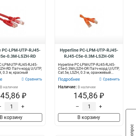
e PC-LPM-UTP-RJ45-
Hyperline PC-LPM-UTP-RJ45-
C5e-0.3M-LSZH-RD
RJ45-C5e-0.3M-LSZH-OR
PC-LPM-UTP-RJ45-RJ45-
Hyperline PC-LPM-UTP-RJ45-RJ45-
SZH-RD Патч-корд U/UTP,
C5e-0.3M-LSZH-OR Патч-корд U/UTP,
H, 0.3 м, красный
Cat.5е, LSZH, 0.3 м, оранжевый...
е
Подробнее
Сравнить
Сравнить
Наличие:
В наличии
В наличии
45,86 ₽
145,86 ₽
–
+
–
+
В корзину
В корзину