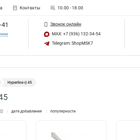
а
Контакты
10.00 - 18.00
-41
Звонок онлайн
MAX: +7 (936) 132-34-54
онок
Telegram: ShopMSK7
Hyperline rj 45
 45
дате добавления
популярности