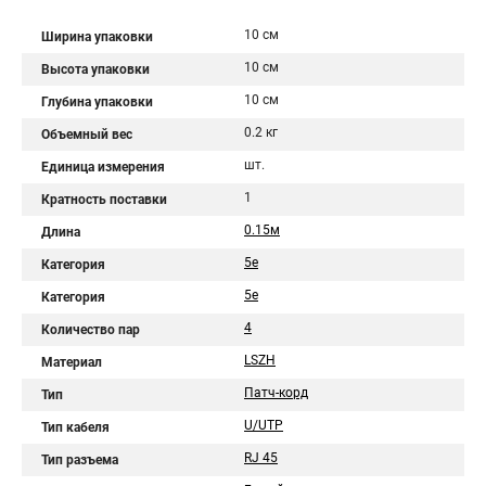
10 см
Ширина упаковки
10 см
Высота упаковки
10 см
Глубина упаковки
0.2 кг
Объемный вес
шт.
Единица измерения
1
Кратность поставки
0.15м
Длина
5e
Категория
5е
Категория
4
Количество пар
LSZH
Материал
Патч-корд
Тип
U/UTP
Тип кабеля
RJ 45
Тип разъема