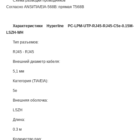
Схема разводки проводников
Согласно ANSI/TIA/EIA-568B: прямая T568B
Характеристики Hyperline PC-LPM-UTP-RJ45-RJ45-C5e-0.15M-
LSZH-WH
Тип разъемов:
RJ45 - RJ45
Внешний диаметр кабеля:
5,1 мм
Категория (TIA/EIA):
5e
Внешняя оболочка:
LSZH
Длина:
0.3 м
Количество пар: