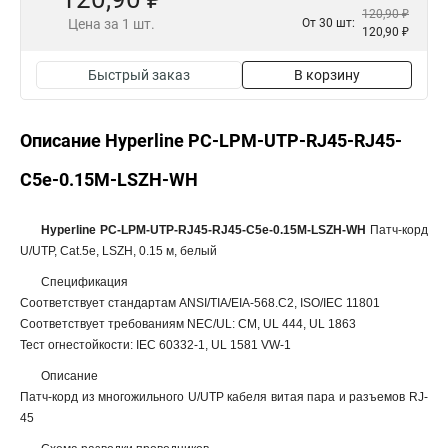
120,90 ₽
Цена за 1 шт.
От 30 шт:
120,90 ₽
Быстрый заказ
В корзину
Описание Hyperline PC-LPM-UTP-RJ45-RJ45-
C5e-0.15M-LSZH-WH
Hyperline PC-LPM-UTP-RJ45-RJ45-C5e-0.15M-LSZH-WH
Патч-корд
U/UTP, Cat.5е, LSZH, 0.15 м, белый
Спецификация
Соответствует стандартам ANSI/TIA/EIA-568.C2, ISO/IEC 11801
Соответствует требованиям NEC/UL: CM, UL 444, UL 1863
Тест огнестойкости: IEC 60332-1, UL 1581 VW-1
Описание
Патч-корд из многожильного U/UTP кабеля витая пара и разъемов RJ-
45