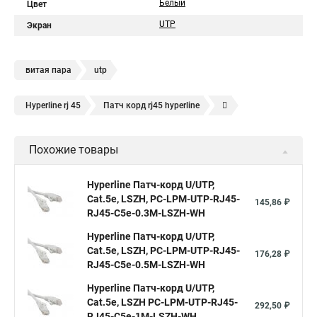
Белый
Цвет
UTP
Экран
витая пара
utp
Hyperline rj 45
Патч корд rj45 hyperline
Кабель для интернета от роутера к компьютеру
Похожие товары
Hyperline Патч-корд U/UTP,
Cat.5е, LSZH, PC-LPM-UTP-RJ45-
145,86 ₽
RJ45-C5e-0.3M-LSZH-WH
Hyperline Патч-корд U/UTP,
Cat.5e, LSZH, PC-LPM-UTP-RJ45-
176,28 ₽
RJ45-C5e-0.5M-LSZH-WH
Hyperline Патч-корд U/UTP,
Cat.5е, LSZH PC-LPM-UTP-RJ45-
292,50 ₽
RJ45-C5e-1M-LSZH-WH