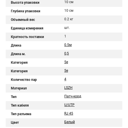
10 см
Высота упаковки
10 см
Глубина упаковки
0.2 кг
Объемный вес
шт.
Единица измерения
1
Кратность поставки
0.5м
Длина
0,5
Длина м.
5e
Категория
5е
Категория
4
Количество пар
LSZH
Материал
Патч-корд
Тип
U/UTP
Тип кабеля
RJ 45
Тип разъема
Белый
Цвет