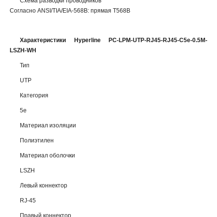
Схема разводки проводников
Согласно ANSI/TIA/EIA-568B: прямая T568B
Характеристики Hyperline PC-LPM-UTP-RJ45-RJ45-C5e-0.5M-
LSZH-WH
Тип
UTP
Категория
5e
Материал изоляции
Полиэтилен
Материал оболочки
LSZH
Левый коннектор
RJ-45
Правый коннектор