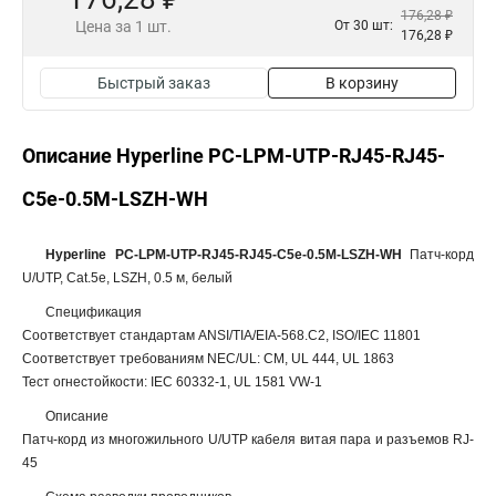
176,28 ₽
Цена за 1 шт.
От 30 шт:
176,28 ₽
Быстрый заказ
В корзину
Описание Hyperline PC-LPM-UTP-RJ45-RJ45-
C5e-0.5M-LSZH-WH
Hyperline PC-LPM-UTP-RJ45-RJ45-C5e-0.5M-LSZH-WH
Патч-корд
U/UTP, Cat.5e, LSZH, 0.5 м, белый
Спецификация
Соответствует стандартам ANSI/TIA/EIA-568.C2, ISO/IEC 11801
Соответствует требованиям NEC/UL: CM, UL 444, UL 1863
Тест огнестойкости: IEC 60332-1, UL 1581 VW-1
Описание
Патч-корд из многожильного U/UTP кабеля витая пара и разъемов RJ-
45