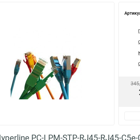
Артику
345
yperline PC-LPM-STP-RJ45-RJ45-C5e