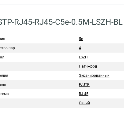
STP-RJ45-RJ45-C5e-0.5M-LSZH-BL
рия
5е
ство пар
4
ал
LSZH
Патч-корд
делия
Экранированный
беля
F/UTP
зъема
RJ 45
Синий