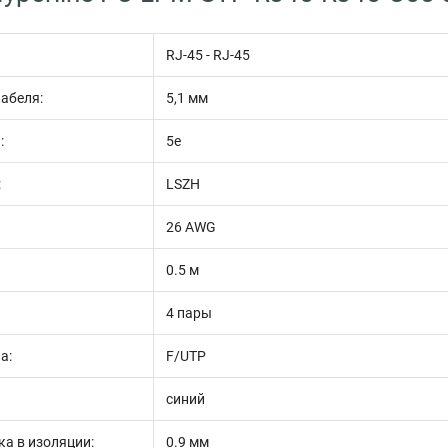
RJ-45 - RJ-45
абеля:
5,1 мм
:
5e
:
LSZH
26 AWG
0.5 м
4 пары
а:
F/UTP
синий
а в изоляции:
0.9 мм