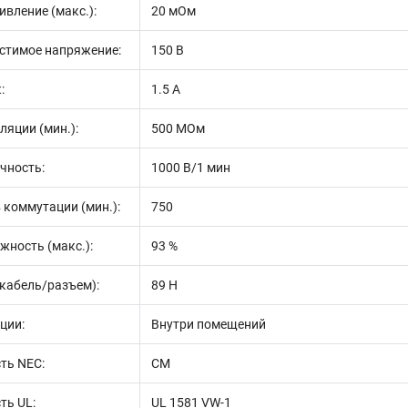
вление (макс.):
20 мОм
стимое напряжение:
150 В
:
1.5 А
ляции (мин.):
500 МОм
чность:
1000 В/1 мин
 коммутации (мин.):
750
жность (макс.):
93 %
(кабель/разъем):
89 Н
ции:
Внутри помещений
ть NEC:
CM
ть UL:
UL 1581 VW-1