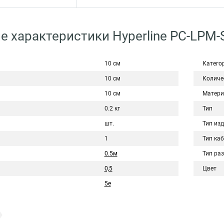
е характеристики Hyperline PC-LPM-
10 см
Катего
10 см
Количе
10 см
Матери
0.2 кг
Тип
шт.
Тип из
1
Тип ка
0.5м
Тип ра
0,5
Цвет
5e