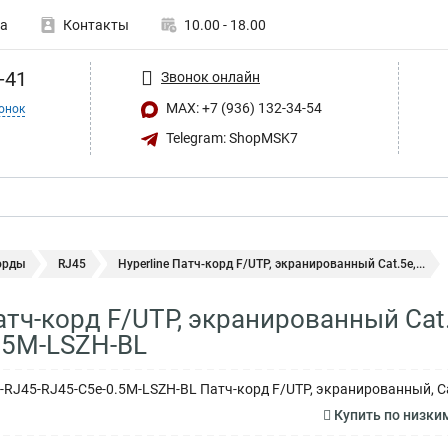
а
Контакты
10.00 - 18.00
-41
Звонок онлайн
MAX: +7 (936) 132-34-54
онок
Telegram: ShopMSK7
орды
RJ45
Hyperline Патч-корд F/UTP, экранированный Cat.5e,...
Патч-корд F/UTP, экранированный Cat
.5M-LSZH-BL
-RJ45-RJ45-C5e-0.5M-LSZH-BL Патч-корд F/UTP, экранированный, Cat
Купить по низки