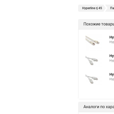
Hyperline rj 45
Па
Похожие товар
Hy
Hyp
Hy
Hyp
Hy
Hyp
Аналоги по хар