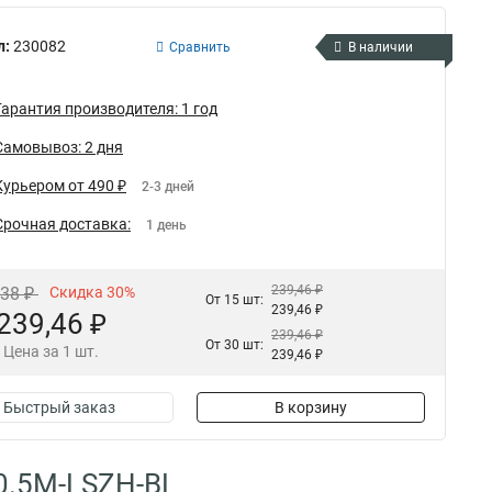
л:
230082
Сравнить
В наличии
Гарантия производителя: 1 год
Самовывоз: 2 дня
Курьером от 490 ₽
2-3 дней
Срочная доставка:
1 день
239,46 ₽
,38 ₽
Скидка 30%
От 15 шт:
239,46 ₽
239,46 ₽
239,46 ₽
От 30 шт:
Цена за 1 шт.
239,46 ₽
Быстрый заказ
В корзину
-0.5M-LSZH-BL