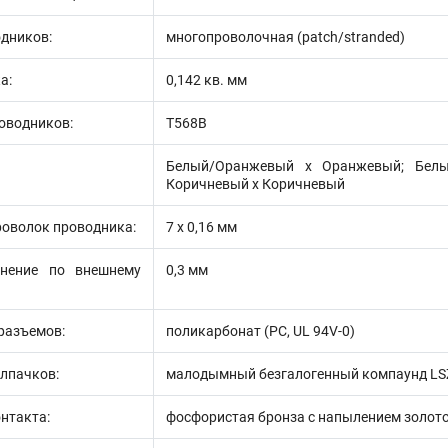
дников:
многопроволочная (patch/stranded)
а:
0,142 кв. мм
оводников:
T568B
Белый/Оранжевый х Оранжевый; Белы
Коричневый х Коричневый
роволок проводника:
7 х 0,16 мм
онение по внешнему
0,3 мм
разъемов:
поликарбонат (PC, UL 94V-0)
лпачков:
малодымный безгалогенный компаунд L
нтакта:
фосфористая бронза с напылением золотом