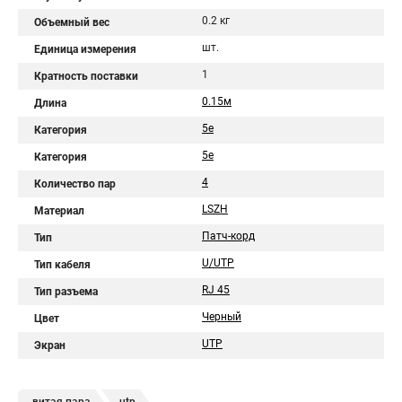
0.2 кг
Объемный вес
шт.
Единица измерения
1
Кратность поставки
0.15м
Длина
5e
Категория
5е
Категория
4
Количество пар
LSZH
Материал
Патч-корд
Тип
U/UTP
Тип кабеля
RJ 45
Тип разъема
Черный
Цвет
UTP
Экран