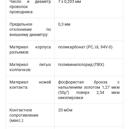
Число и диаметр
7 х 0,203 мм
проволок
проводника:
Предельное
0,3 мм
отклонение по
внешнему диаметру:
Материал корпуса
поликарбонат (PC, UL 94V-0)
разъемов:
Материал литых
поливинилхлорид (ПВХ)
колпачков:
Материал ножей
фосфористая бронза с
контакта:
напылением золотом 1,27 мкм
(50µ") поверх 2,54 мкм
никелировки
Контактное
20 мОм
сопротивление
(макс.):