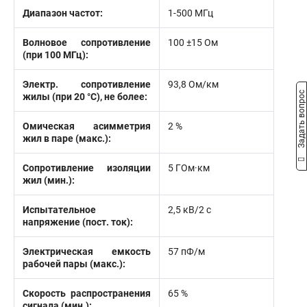
Диапазон частот:
1-500 МГц
Волновое сопротивление
100 ±15 Ом
(при 100 МГц):
Электр. сопротивление
93,8 Ом/км
Задать вопрос
жилы (при 20 °С), не более:
Омическая асимметрия
2 %
жил в паре (макс.):
Сопротивление изоляции
5 ГОм·км
жил (мин.):
Испытательное
2,5 кВ/2 с
напряжение (пост. ток):
Электрическая емкость
57 пФ/м
рабочей пары (макс.):
Скорость распространения
65 %
сигнала (мин.):