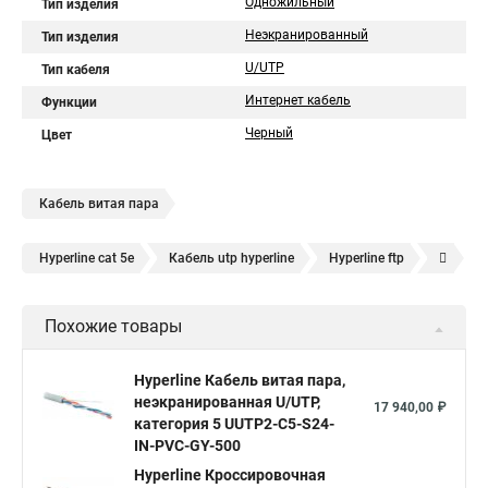
Одножильный
Тип изделия
Неэкранированный
Тип изделия
U/UTP
Тип кабеля
Интернет кабель
Функции
Черный
Цвет
Кабель витая пара
Hyperline cat 5e
Кабель utp hyperline
Hyperline ftp
Hyperline 8p8c
UTP hyperline
Hyperline 5e
Похожие товары
Hyperline cat
UTP 5e hyperline
Hyperline utp
Hyperline stp
Витая пара hyperline 5e
Hyperline Кабель витая пара,
неэкранированная U/UTP,
Витая пара уличная hyperline
Hyperline 305
17 940,00 ₽
категория 5 UUTP2-C5-S24-
Витая пара utp 5e hyperline
hyperline cat 6
IN-PVC-GY-500
Кабель витая пара UTP lszh
Hyperline Кроссировочная
Кабель витая пара 5e cat