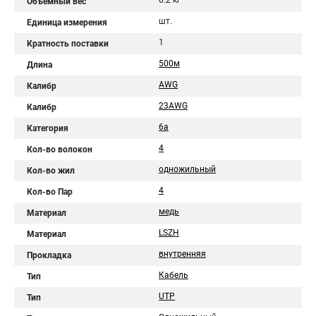
0.2 кг
Объемный вес
шт.
Единица измерения
1
Кратность поставки
500м
Длина
AWG
Калибр
23AWG
Калибр
6a
Категория
4
Кол-во волокон
одножильный
Кол-во жил
4
Кол-во Пар
медь
Материал
LSZH
Материал
внутренняя
Прокладка
Кабель
Тип
UTP
Тип