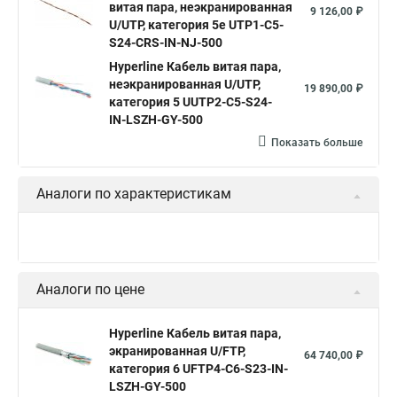
витая пара, неэкранированная
9 126,00 ₽
Ftp 4 cat 5e Hyperline
Utp4 cat 5e
SFTP витая пара
U/UTP, категория 5e UTP1-C5-
S24-CRS-IN-NJ-500
Витая пара utp 1
Cat 6
Витой кабель 5 категории
Hyperline Кабель витая пара,
Витая пара cu
U utp 5e
Кабель ftp витая
неэкранированная U/UTP,
19 890,00 ₽
категория 5 UUTP2-C5-S24-
Витая пара utp
Витая пара 24awg
IN-LSZH-GY-500
Кабель для интернета от роутера к компьютеру
Показать больше
Витой провод
Кабель cat5e utp
Hyperline outdoor
Аналоги по характеристикам
Hyperline ftp 5e
Аналоги по цене
Hyperline Кабель витая пара,
экранированная U/FTP,
64 740,00 ₽
категория 6 UFTP4-C6-S23-IN-
LSZH-GY-500