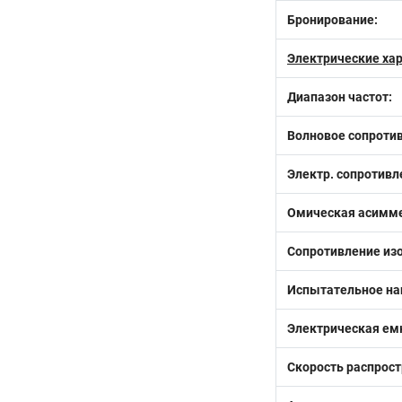
Бронирование:
Электрические ха
Диапазон частот:
Волновое сопротив
Электр. сопротивле
Омическая асиммет
Сопротивление изо
Испытательное нап
Электрическая емк
Скорость распрост