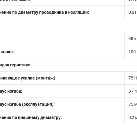
ение по диаметру проводника в изоляции:
0,0
:
38 к
аковке:
100
арактеристики
гивающее усилие (монтаж):
75 
ус изгиба:
8 /
с изгиба (эксплуатация):
75 
нение по внешнему диаметру:
0,2 