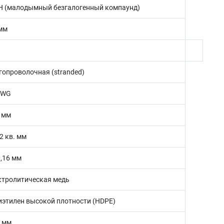
H (малодымный безгалогенный компаунд)
 мм
гопроволочная (stranded)
AWG
8 мм
2 кв. мм
0,16 мм
ктролитическая медь
иэтилен высокой плотности (HDPE)
8 мм