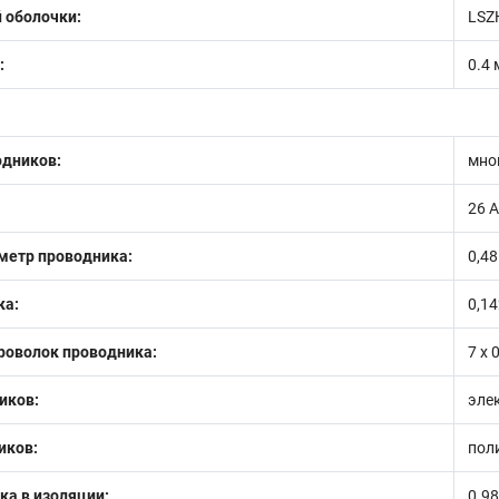
 оболочки:
LSZ
:
0.4
одников:
мно
26 
етр проводника:
0,4
ка:
0,14
роволок проводника:
7 х 
иков:
эле
иков:
пол
ка в изоляции:
0.9