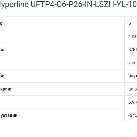
yperline UFTP4-C6-P26-IN-LSZH-YL-1
):
6
4 п
я:
U/F
жел
и:
вну
кран:
алю
5.9
луатации:
-5 °С