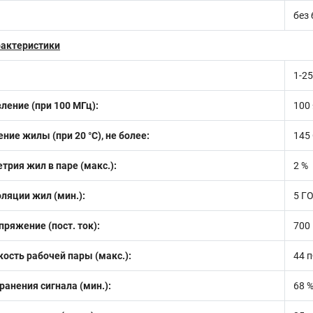
без
рактеристики
1-2
ление (при 100 МГц):
100
ние жилы (при 20 °С), не более:
145
рия жил в паре (макс.):
2 %
ляции жил (мин.):
5 Г
ряжение (пост. ток):
700
ость рабочей пары (макс.):
44 
ранения сигнала (мин.):
68 