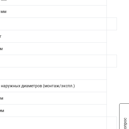
1 мм
г
 м
Н
 4 наружных диаметров (монтаж/экспл.)
мм
мм