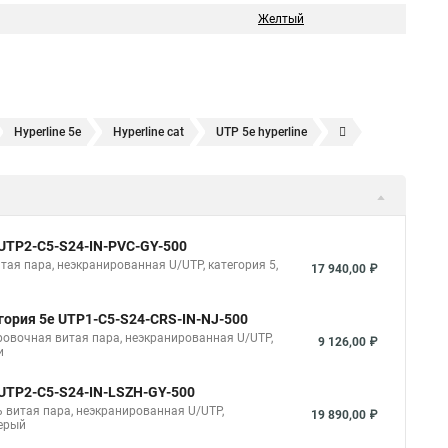
Желтый
Hyperline 5e
Hyperline cat
UTP 5e hyperline
Hyperline 305
Витая пара utp 5e hyperline
hyperline cat 6
5e
SFTP витая пара
Витая пара utp 1
Cat 6
utp
Витая пара 24awg
 UUTP2-C5-S24-IN-PVC-GY-500
rline outdoor
Hyperline ftp 5e
итая пара, неэкранированная U/UTP, категория 5,
17 940,00 ₽
егория 5e UTP1-C5-S24-CRS-IN-NJ-500
ировочная витая пара, неэкранированная U/UTP,
9 126,00 ₽
и
 UUTP2-C5-S24-IN-LSZH-GY-500
ль витая пара, неэкранированная U/UTP,
19 890,00 ₽
серый