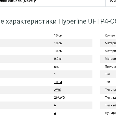
ки сигнала (макс.):
35 н
е характеристики Hyperline UFTP4-C
10 см
Кол-во
10 см
Матери
10 см
Матери
0.2 кг
Матери
шт.
Прокла
1
Тип
100м
Тип
AWG
Тип из
26AWG
Тип из
6
Тип ка
4
Функци