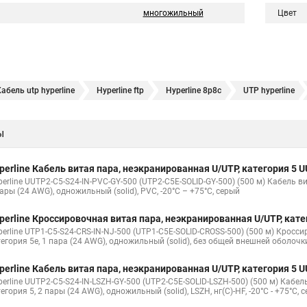
многожильный
Цвет
абель utp hyperline
Hyperline ftp
Hyperline 8p8c
UTP hyperline
erline stp
Витая пара hyperline 5e
Витая пара уличная hyperline
ы
P lszh
Кабель витая пара 5e cat
Ftp 4 cat 5e Hyperline
Utp4 cat 
гории
Витая пара cu
U utp 5e
Кабель ftp витая
Витая пара 
perline Кабель витая пара, неэкранированная U/UTP, категория 5
а от роутера к компьютеру
Витой провод
Кабель cat5e utp
Hype
erline UUTP2-C5-S24-IN-PVC-GY-500 (UTP2-C5E-SOLID-GY-500) (500 м) Кабель в
ары (24 AWG), одножильный (solid), PVC, -20°C – +75°C, серый
perline Кроссировочная витая пара, неэкранированная U/UTP, кат
perline UTP1-C5-S24-CRS-IN-NJ-500 (UTP1-C5E-SOLID-CROSS-500) (500 м) Кросс
тегория 5e, 1 пара (24 AWG), одножильный (solid), без общей внешней оболочк
perline Кабель витая пара, неэкранированная U/UTP, категория 5
perline UUTP2-C5-S24-IN-LSZH-GY-500 (UTP2-C5E-SOLID-LSZH-500) (500 м) Кабе
егория 5, 2 пары (24 AWG), одножильный (solid), LSZH, нг(С)-HF, -20°C - +75°C, 