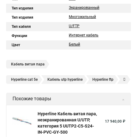
Экранированный
Тип изделия
Многожильный
Тип изделия
U/FTP
Тип кабеля
Интернет кабель
Функции
Белый
Цвет
Кабель витая пара
Hyperline cat 5e
Кабель utp hyperline
Hyperline ftp
Hyperline 8p8c
UTP hyperline
Hyperline 5e
Похожие товары
Hyperline cat
UTP 5e hyperline
Hyperline utp
Hyperline stp
Витая пара hyperline 5e
Hyperline Кабель витая пара,
неэкранированная U/UTP,
Витая пара уличная hyperline
Hyperline 305
17 940,00 ₽
категория 5 UUTP2-C5-S24-
Витая пара utp 5e hyperline
hyperline cat 6
IN-PVC-GY-500