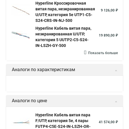
Кабель витая пара UTP lszh
Hyperline Кроссировочная
Кабель витая пара 5e cat
витая пара, неэкранированная
9 126,00 ₽
Ftp 4 cat 5e Hyperline
Utp4 cat 5e
SFTP витая пара
U/UTP, категория 5e UTP1-C5-
S24-CRS-IN-NJ-500
Витая пара utp 1
Cat 6
Витой кабель 5 категории
Hyperline Кабель витая пара,
Витая пара cu
U utp 5e
Кабель ftp витая
неэкранированная U/UTP,
19 890,00 ₽
категория 5 UUTP2-C5-S24-
Витая пара utp
Витая пара 24awg
IN-LSZH-GY-500
Кабель для интернета от роутера к компьютеру
Показать больше
Витой провод
Кабель cat5e utp
Hyperline outdoor
Аналоги по характеристикам
Hyperline ftp 5e
Аналоги по цене
Hyperline Кабель витая пара
F/UTP, категория 5e, 4 пары
41 574,00 ₽
FUTP4-C5E-S24-IN-LSZH-OR-