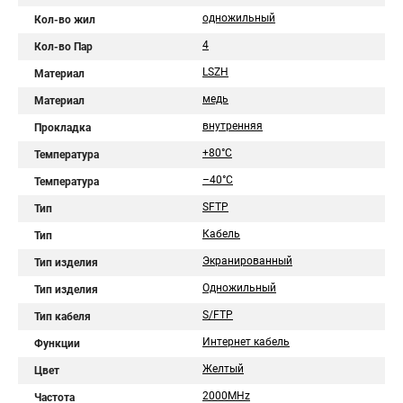
одножильный
Кол-во жил
4
Кол-во Пар
LSZH
Материал
медь
Материал
внутренняя
Прокладка
+80°C
Температура
–40°C
Температура
SFTP
Тип
Кабель
Тип
Экранированный
Тип изделия
Одножильный
Тип изделия
S/FTP
Тип кабеля
Интернет кабель
Функции
Желтый
Цвет
2000MHz
Частота