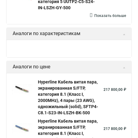
категория 5 UUTP2-C5-S24-
Кабель для интернета от роутера к компьютеру
IN-LSZH-GY-500
Показать больше
Витой провод
Кабель cat5e utp
Hyperline outdoor
Hyperline ftp 5e
Аналоги по характеристикам
Аналоги по цене
Hyperline Кабель витая пара,
экранированная S/FTP,
217 800,00 ₽
категория 8.1 (Класс I,
2000MHz), 4 пары (23 AWG),
одножильный (solid), SFTP4-
C8.1-S23-IN-LSZH-BK-500
Hyperline Кабель витая пара,
экранированная S/FTP,
217 800,00 ₽
категория 8.1 (Класс I,