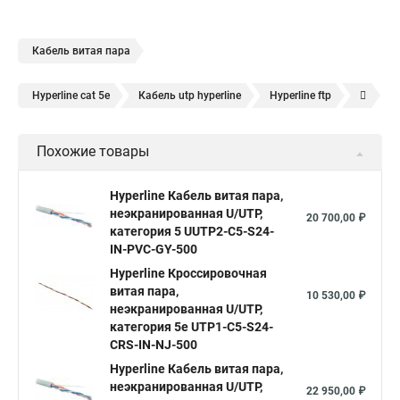
Кабель витая пара
Hyperline cat 5e
Кабель utp hyperline
Hyperline ftp
Hyperline 8p8c
UTP hyperline
Hyperline 5e
Похожие товары
Hyperline cat
UTP 5e hyperline
Hyperline utp
Hyperline stp
Витая пара hyperline 5e
Hyperline Кабель витая пара,
неэкранированная U/UTP,
Витая пара уличная hyperline
Hyperline 305
20 700,00 ₽
категория 5 UUTP2-C5-S24-
Витая пара utp 5e hyperline
hyperline cat 6
IN-PVC-GY-500
Кабель витая пара UTP lszh
Hyperline Кроссировочная
Кабель витая пара 5e cat
витая пара,
10 530,00 ₽
Ftp 4 cat 5e Hyperline
Utp4 cat 5e
SFTP витая пара
неэкранированная U/UTP,
категория 5e UTP1-C5-S24-
Витая пара utp 1
Cat 6
Витой кабель 5 категории
CRS-IN-NJ-500
Витая пара cu
U utp 5e
Кабель ftp витая
Hyperline Кабель витая пара,
неэкранированная U/UTP,
Витая пара utp
Витая пара 24awg
22 950,00 ₽