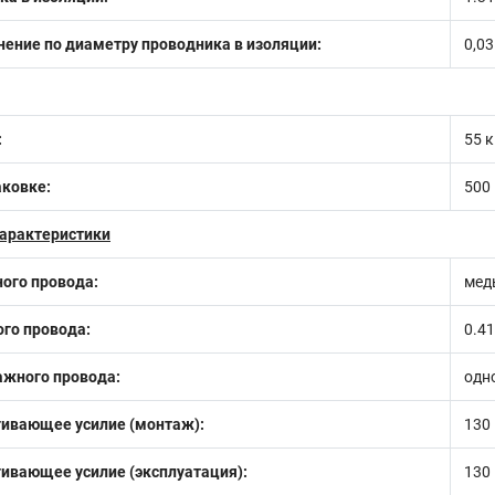
ение по диаметру проводника в изоляции:
0,0
:
55 к
аковке:
500
арактеристики
ого провода:
мед
го провода:
0.4
ажного провода:
одн
гивающее усилие (монтаж):
130
ивающее усилие (эксплуатация):
130