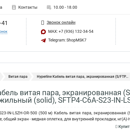
а
Контакты
10.00 - 18.00
-41
Звонок онлайн
MAX: +7 (936) 132-34-54
онок
Telegram: ShopMSK7
Витая пара
Hyperline Кабель витая пара, экранированная (S/FTP...
абель витая пара, экранированная (S
жильный (solid), SFTP4-C6A-S23-IN-
-S23-IN-LSZH-OR-500 (500 м) Кабель витая пара, экранированная (S
, общий экран - медная оплетка, для внутренней прокладки, нг(A)-
Купит