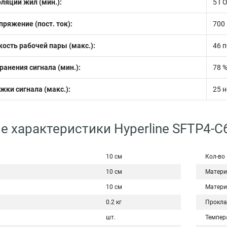
ляции жил (мин.):
5 Г
ряжение (пост. ток):
700
ость рабочей пары (макс.):
46 
ранения сигнала (мин.):
78 
ки сигнала (макс.):
25 н
е характеристики Hyperline SFTP4-C
10 см
Кол-во
10 см
Матери
10 см
Матери
0.2 кг
Прокла
шт.
Темпер