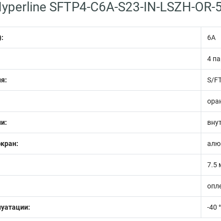
yperline SFTP4-C6A-S23-IN-LSZH-OR-
):
6A
4 п
я:
S/F
ора
и:
вну
кран:
алю
7.5
опл
луатации:
-40 