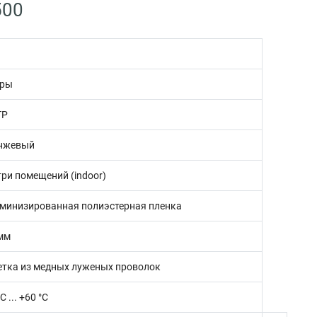
500
ары
TP
нжевый
три помещений (indoor)
минизированная полиэстерная пленка
 мм
етка из медных луженых проволок
°C ... +60 °C