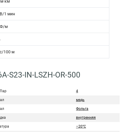
Ом·км
 В/1 мин
пФ/м
%
с/100 м
6A-S23-IN-LSZH-OR-500
 Пар
4
ал
медь
ал
Фольга
дка
внутренняя
атура
–20°C