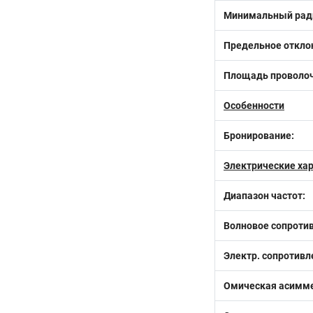
Минимальный ради
Предельное откло
Площадь проволоч
Особенности
Бронирование:
Электрические ха
Диапазон частот:
Волновое сопротив
Электр. сопротивле
Омическая асиммет