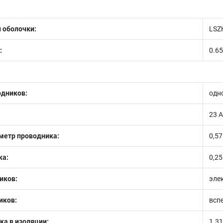
 оболочки:
LSZ
:
0.6
одников:
одн
23 
етр проводника:
0,5
ка:
0,25
иков:
эле
иков:
всп
ка в изоляции:
1.3