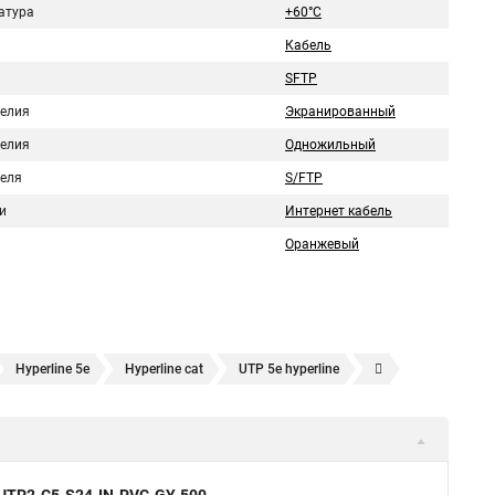
атура
+60°C
Кабель
SFTP
делия
Экранированный
делия
Одножильный
беля
S/FTP
и
Интернет кабель
Оранжевый
Hyperline 5e
Hyperline cat
UTP 5e hyperline
Hyperline 305
Витая пара utp 5e hyperline
hyperline cat 6
5e
SFTP витая пара
Витая пара utp 1
Cat 6
utp
Витая пара 24awg