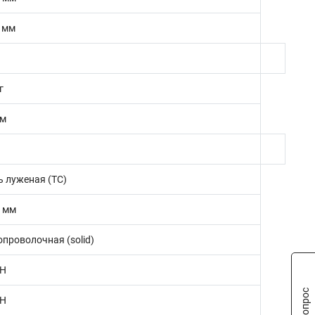
3 мм
г
 м
ь луженая (TC)
1 мм
опроволочная (solid)
 Н
 Н