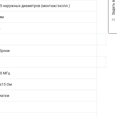
Задать вопрос
/ 5 наружных диаметров (монтаж/экспл.)
мм
%
 брони
00 МГц
 ±15 Ом
Ом/км