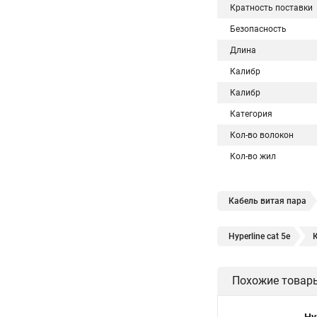
Кратность поставки
Безопасность
Длина
Калибр
Калибр
Категория
Кол-во волокон
Кол-во жил
Кабель витая пара
Hyperline cat 5e
К
Hyperline utp
Hyp
Похожие товар
Кабель витая пара UT
Витой кабель 5 кате