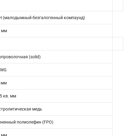
H (малодымный безгалогенный компаунд)
5 мм
опроволочная (solid)
AWG
7 мм
5 кв. мм
ктролитическая медь
ененный полиолефин (FPO)
1 мм