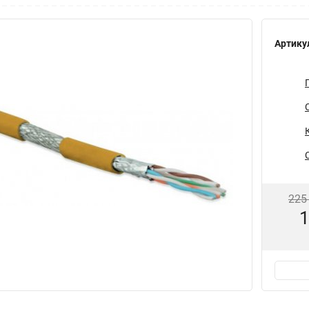
Артику
225
1