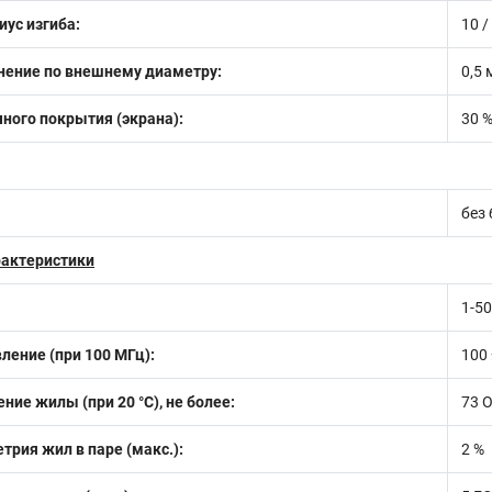
ус изгиба:
10 
нение по внешнему диаметру:
0,5 
ного покрытия (экрана):
30 
без
рактеристики
1-5
ление (при 100 МГц):
100
ние жилы (при 20 °С), не более:
73 
рия жил в паре (макс.):
2 %