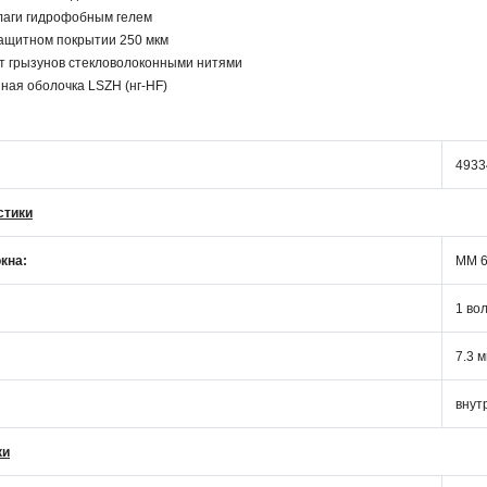
лаги гидрофобным гелем
защитном покрытии 250 мкм
т грызунов стекловолоконными нитями
нная оболочка LSZH (нг-HF)
4933
стики
кна:
MM 6
1 во
7.3 
внут
ки