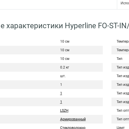
Испо
е характеристики Hyperline FO-ST-IN
10 см
Темпер
10 см
Темпер
10 см
Тип
0.2 кг
Тип из
шт.
Тип из
1
Тип из
1
Тип из
1
Тип из
LSZH
Тип оп
Армированный
Тип оп
Стекловолокно
Цвет