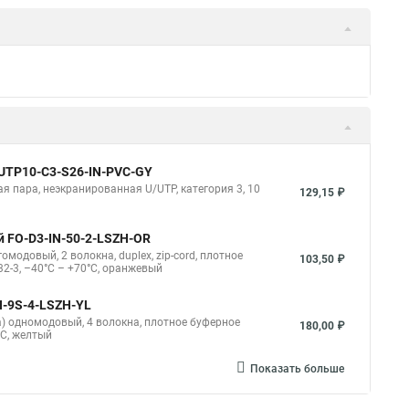
 UUTP10-C3-S26-IN-PVC-GY
я пара, неэкранированная U/UTP, категория 3, 10
129,15 ₽
й FO-D3-IN-50-2-LSZH-OR
модовый, 2 волокна, duplex, zip-cord, плотное
103,50 ₽
332-3, –40°C – +70°C, оранжевый
IN-9S-4-LSZH-YL
ra) одномодовый, 4 волокна, плотное буферное
180,00 ₽
°C, желтый
Показать больше