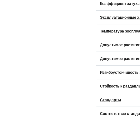
Коэффициент затухан
Эксплуатационные х
Температура эксплуа
Допустимое растягив
Допустимое растягив
Изгибоустойчивость:
Стойкость к раздав
Стандарты
Соответствие станда