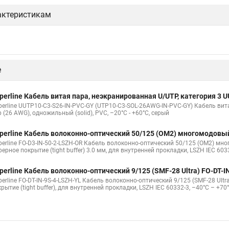
актеристикам
е
perline Кабель витая пара, неэкранированная U/UTP, категория 3
perline UUTP10-C3-S26-IN-PVC-GY (UTP10-C3-SOL-26AWG-IN-PVC-GY) Кабель вита
 (26 AWG), одножильный (solid), PVC, –20°C - +60°C, серый
perline Кабель волоконно-оптический 50/125 (OM2) многомодовы
erline FO-D3-IN-50-2-LSZH-OR Кабель волоконно-оптический 50/125 (OM2) много
ерное покрытие (tight buffer) 3.0 мм, для внутренней прокладки, LSZH IEC 60
perline Кабель волоконно-оптический 9/125 (SMF-28 Ultra) FO-DT-
perline FO-DT-IN-9S-4-LSZH-YL Кабель волоконно-оптический 9/125 (SMF-28 Ult
рытие (tight buffer), для внутренней прокладки, LSZH IEC 60332-3, –40°C – +70