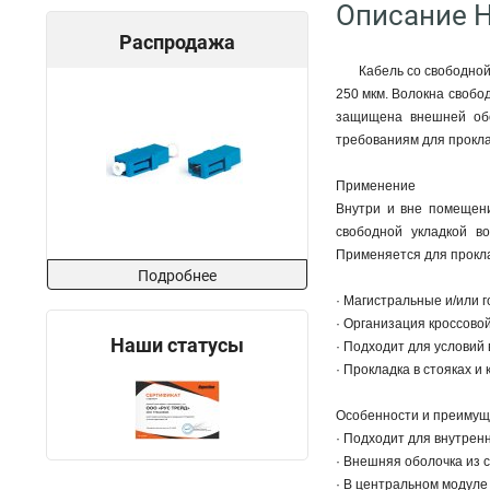
Описание H
Распродажа
Кабель со свободной
250 мкм. Волокна свобо
защищена внешней обо
требованиям для прокла
Применение
Внутри и вне помещени
свободной укладкой в
Применяется для прокла
Подробнее
· Магистральные и/или 
· Организация кроссово
Наши статусы
· Подходит для условий
· Прокладка в стояках и
Особенности и преимущ
· Подходит для внутрен
· Внешняя оболочка из 
· В центральном модуле