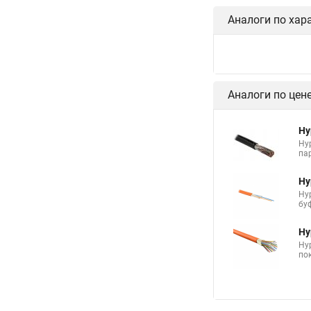
Аналоги по хар
Аналоги по цен
Hy
Hy
пар
Hy
Hyp
буф
Hy
Hy
пок