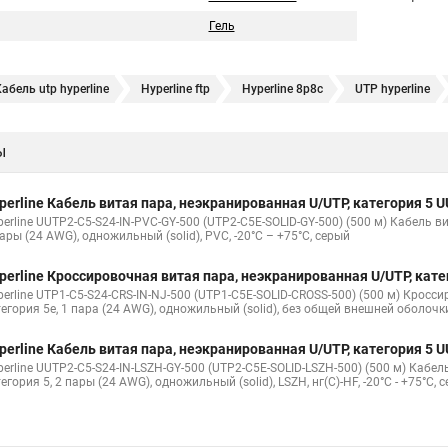
Гель
абель utp hyperline
Hyperline ftp
Hyperline 8p8c
UTP hyperline
erline stp
Витая пара hyperline 5e
Витая пара уличная hyperline
ы
P lszh
Кабель витая пара 5e cat
Ftp 4 cat 5e Hyperline
Utp4 cat 
гории
Витая пара cu
U utp 5e
Кабель ftp витая
Витая пара 
perline Кабель витая пара, неэкранированная U/UTP, категория 5
а от роутера к компьютеру
Витой провод
Кабель cat5e utp
Hype
erline UUTP2-C5-S24-IN-PVC-GY-500 (UTP2-C5E-SOLID-GY-500) (500 м) Кабель в
ары (24 AWG), одножильный (solid), PVC, -20°C – +75°C, серый
perline Кроссировочная витая пара, неэкранированная U/UTP, кат
perline UTP1-C5-S24-CRS-IN-NJ-500 (UTP1-C5E-SOLID-CROSS-500) (500 м) Кросс
тегория 5e, 1 пара (24 AWG), одножильный (solid), без общей внешней оболочк
perline Кабель витая пара, неэкранированная U/UTP, категория 5
perline UUTP2-C5-S24-IN-LSZH-GY-500 (UTP2-C5E-SOLID-LSZH-500) (500 м) Кабе
егория 5, 2 пары (24 AWG), одножильный (solid), LSZH, нг(С)-HF, -20°C - +75°C, 