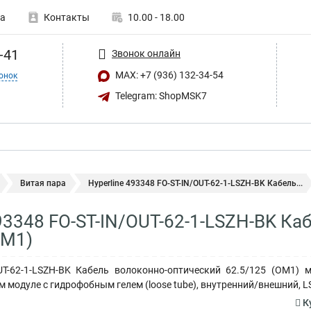
а
Контакты
10.00 - 18.00
-41
Звонок онлайн
MAX: +7 (936) 132-34-54
онок
Telegram: ShopMSK7
Витая пара
Hyperline 493348 FO-ST-IN/OUT-62-1-LSZH-BK Кабель...
493348 FO-ST-IN/OUT-62-1-LSZH-BK К
OM1)
/OUT-62-1-LSZH-BK Кабель волоконно-оптический 62.5/125 (OM1)
 модуле с гидрофобным гелем (loose tube), внутренний/внешний, LSZ
Ку