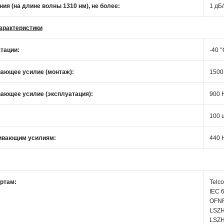
ия (на длине волны 1310 нм), не более:
1 дБ
арактеристики
тации:
-40 °
ающее усилие (монтаж):
1500
ающее усилие (эксплуатация):
900 
100 
ливающим усилиям:
440 
ртам:
Telc
IEC 6
OFNR 
LSZH
LSZH 