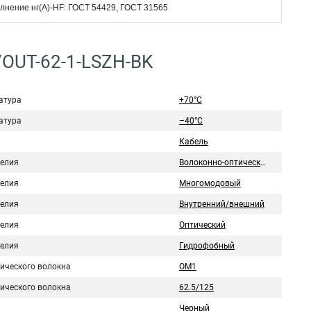
лнение нг(А)-HF: ГОСТ 54429, ГОСТ 31565
/OUT-62-1-LSZH-BK
атура
+70°C
атура
–40°C
Кабель
делия
Волоконно-оптический
делия
Многомодовый
делия
Внутренний/внешний
делия
Оптический
делия
Гидрофобный
тического волокна
OM1
тического волокна
62.5/125
Черный