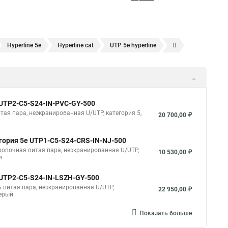
Hyperline 5e
Hyperline cat
UTP 5e hyperline
Hyperline 305
Витая пара utp 5e hyperline
hyperline cat 6
5e
SFTP витая пара
Витая пара utp 1
Cat 6
utp
Витая пара 24awg
 UUTP2-C5-S24-IN-PVC-GY-500
rline outdoor
Hyperline ftp 5e
итая пара, неэкранированная U/UTP, категория 5,
20 700,00 ₽
егория 5e UTP1-C5-S24-CRS-IN-NJ-500
ировочная витая пара, неэкранированная U/UTP,
10 530,00 ₽
и
 UUTP2-C5-S24-IN-LSZH-GY-500
ль витая пара, неэкранированная U/UTP,
22 950,00 ₽
серый
Показать больше