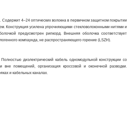
e). Содержит 4–24 оптических волокна в первичном защитном покрытии
лем. Конструкция усилена упрочняющими стекловолоконными нитями и
олочкой предусмотрен рипкорд. Внешняя оболочка соответствует
алогенного компаунда, не распространяющего горение (LSZH).
 Полностью диэлектрический кабель одномодульной конструкции со
и вне помещений, организация кроссовой и оконечной разводки.
яках и кабельных каналах.