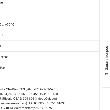
/км
C ... +70 °C
 Н
Н
Задать вопрос
циклов
Н/см
ordia GR-409-CORE, ANSI/ICEA-S-83-596
0794, ANSI/TIA-568, TIA-455, ISO/IEC 11801
(Riser), ICEA S-104-696 (Indoor/Outdoor)
 (исполнение «нг»): IEC 60332-3, 60754, 61034
UV (ultra-violet resistant): ANSI/TIA-758