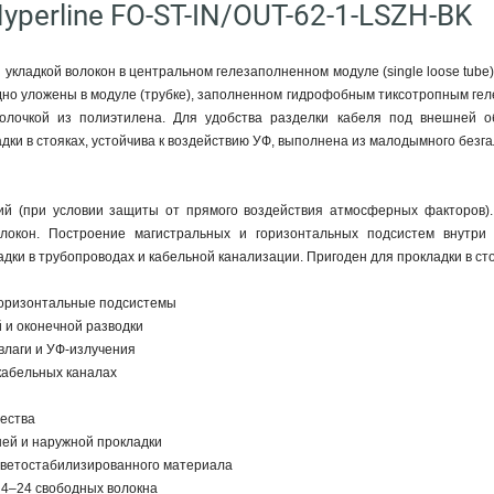
yperline FO-ST-IN/OUT-62-1-LSZH-BK
 укладкой волокон в центральном гелезаполненном модуле (single loose tub
дно уложены в модуле (трубке), заполненном гидрофобным тиксотропным ге
лочкой из полиэтилена. Для удобства разделки кабеля под внешней об
дки в стояках, устойчива к воздействию УФ, выполнена из малодымного безг
й (при условии защиты от прямого воздействия атмосферных факторов).
олокон. Построение магистральных и горизонтальных подсистем внутри 
дки в трубопроводах и кабельной канализации. Пригоден для прокладки в сто
горизонтальные подсистемы
й и оконечной разводки
 влаги и УФ-излучения
 кабельных каналах
ества
ней и наружной прокладки
светостабилизированного материала
 4–24 свободных волокна