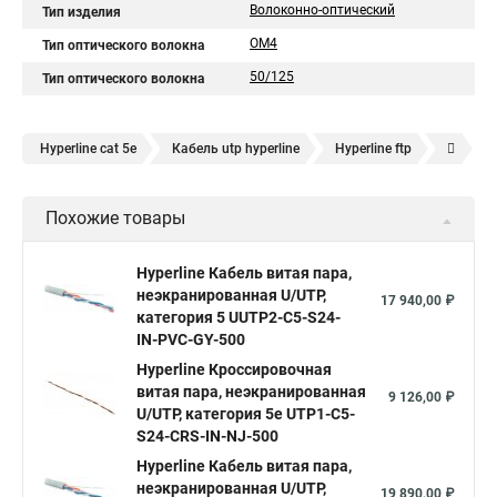
Волоконно-оптический
Тип изделия
OM4
Тип оптического волокна
50/125
Тип оптического волокна
Hyperline cat 5e
Кабель utp hyperline
Hyperline ftp
Hyperline 8p8c
UTP hyperline
Hyperline 5e
Похожие товары
Hyperline cat
UTP 5e hyperline
Hyperline utp
Hyperline stp
Витая пара hyperline 5e
Hyperline Кабель витая пара,
неэкранированная U/UTP,
Витая пара уличная hyperline
Hyperline 305
17 940,00 ₽
категория 5 UUTP2-C5-S24-
Витая пара utp 5e hyperline
hyperline cat 6
IN-PVC-GY-500
Кабель витая пара UTP lszh
Hyperline Кроссировочная
Кабель витая пара 5e cat
витая пара, неэкранированная
9 126,00 ₽
Ftp 4 cat 5e Hyperline
Utp4 cat 5e
SFTP витая пара
U/UTP, категория 5e UTP1-C5-
S24-CRS-IN-NJ-500
Витая пара utp 1
Cat 6
Витой кабель 5 категории
Hyperline Кабель витая пара,
Витая пара cu
U utp 5e
Кабель ftp витая
неэкранированная U/UTP,
19 890,00 ₽