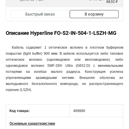
88,92 ₽
Быстрый заказ
В корзину
Описание Hyperline FO-S2-IN-504-1-LSZH-MG
Кабель содержит 1 оптическое волокно в плотном буферном
покрытии (tight buffer) 900 мкм. В кабеле используется либо типовое
оптическое волокно (одномодовое или многомодовое), либо
одномодовое волокно SMF-28® Ultra (G652.D) с минимальными
потерями на изгибах малого радиуса. Конструкция усилена
упрочняющими арамидными нитями. Внешняя оболочка из
малодымного безгалогенного компаунда, не распространяющего
горение (LSZH).
Код товара:
489886
Основные характеристики