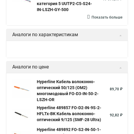
категория 5 UUTP2-C5-S24-
Витая пара utp
Витая пара 24awg
IN-LSZH-GY-500
Кабель для интернета от роутера к компьютеру
Показать больше
Витой провод
Кабель cat5e utp
Hyperline outdoor
Аналоги по характеристикам
Hyperline ftp 5e
Аналоги по цене
Hyperline Кабель волоконно-
оптический 50/125 (OM2)
89,70 ₽
многомодовый FO-D3-IN-50-2-
LSZH-OR
Hyperline 489857 FO-D2-IN-9S-2-
HFLTx-BK Кабель волоконно-
92,82 ₽
оптический 9/125 (SMF-28 Ultra)
Hyperline 489892 FO-S2-IN-50-1-