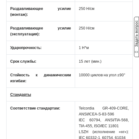
Раздавливающее усилие
250 Н/см
(монтаж):
Задать вопрос
Раздавливающее усилие
250 Н/см
(эксплуатация):
Ударопрочность:
1 Н*м
Срок службы:
15 лет (мин.)
Стойкость к динамическим
10000 циклов на угол ±90°
изгибам:
Стандарты
Соответствие стандартам:
Telcordia GR-409-CORE,
ANSI/ICEA-S-83-596
IEC 60794, ANSI/TIA-568,
TIA-455, ISO/IEC 11801
LSZH (исполнение «нг»):
IEC 60332-1, 60754, 61034