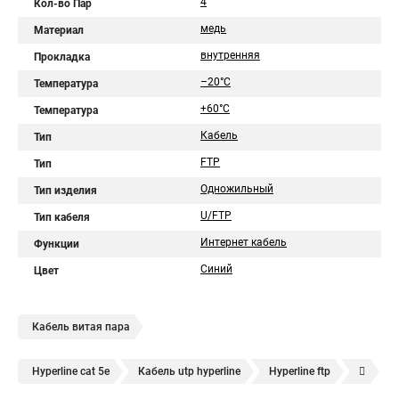
4
Кол-во Пар
медь
Материал
внутренняя
Прокладка
–20°C
Температура
+60°C
Температура
Кабель
Тип
FTP
Тип
Одножильный
Тип изделия
U/FTP
Тип кабеля
Интернет кабель
Функции
Синий
Цвет
Кабель витая пара
Hyperline cat 5e
Кабель utp hyperline
Hyperline ftp