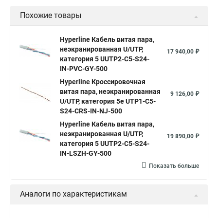
Hyperline 8p8c
UTP hyperline
Hyperline 5e
Похожие товары
Hyperline cat
UTP 5e hyperline
Hyperline utp
Hyperline stp
Витая пара hyperline 5e
Hyperline Кабель витая пара,
неэкранированная U/UTP,
Витая пара уличная hyperline
Hyperline 305
17 940,00 ₽
категория 5 UUTP2-C5-S24-
Витая пара utp 5e hyperline
hyperline cat 6
IN-PVC-GY-500
Кабель витая пара UTP lszh
Hyperline Кроссировочная
Кабель витая пара 5e cat
витая пара, неэкранированная
9 126,00 ₽
Ftp 4 cat 5e Hyperline
Utp4 cat 5e
SFTP витая пара
U/UTP, категория 5e UTP1-C5-
S24-CRS-IN-NJ-500
Витая пара utp 1
Cat 6
Витой кабель 5 категории
Hyperline Кабель витая пара,
Витая пара cu
U utp 5e
Кабель ftp витая
неэкранированная U/UTP,
19 890,00 ₽
категория 5 UUTP2-C5-S24-
Витая пара utp
Витая пара 24awg
IN-LSZH-GY-500
Кабель для интернета от роутера к компьютеру
Показать больше
Витой провод
Кабель cat5e utp
Hyperline outdoor
Аналоги по характеристикам
Hyperline ftp 5e