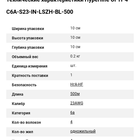
C6A-S23-IN-LSZH-BL-500
10 см
Ширина упаковки
10 см
Высота упаковки
10 см
Глубина упаковки
0.2 кг
Объемный вес
шт.
Единица измерения
1
Кратность поставки
НгА-HF
Безопасность
500м
Длина
23AWG
Калибр
6a
Категория
4
Кол-во волокон
одножильный
Кол-во жил