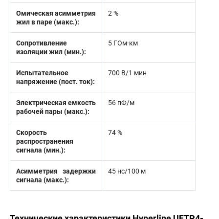
Омическая асимметрия
2 %
жил в паре (макс.):
Сопротивление
5 ГОм·км
изоляции жил (мин.):
Испытательное
700 В/1 мин
напряжение (пост. ток):
Электрическая емкость
56 пФ/м
рабочей пары (макс.):
Скорость
74 %
распространения
сигнала (мин.):
Асимметрия задержки
45 нс/100 м
сигнала (макс.):
Технические характеристики Hyperline UFTP4-