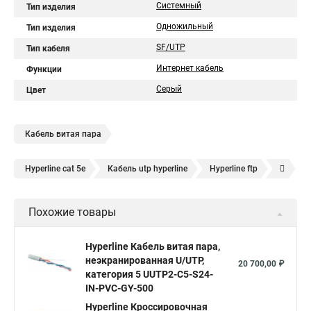
Системный
Тип изделия
Одножильный
Тип изделия
SF/UTP
Тип кабеля
Интернет кабель
Функции
Серый
Цвет
Кабель витая пара
Hyperline cat 5e
Кабель utp hyperline
Hyperline ftp
Hyperline 8p8c
UTP hyperline
Hyperline 5e
Похожие товары
Hyperline cat
UTP 5e hyperline
Hyperline utp
Hyperline stp
Витая пара hyperline 5e
Hyperline Кабель витая пара,
неэкранированная U/UTP,
Витая пара уличная hyperline
Hyperline 305
20 700,00 ₽
категория 5 UUTP2-C5-S24-
Витая пара utp 5e hyperline
hyperline cat 6
IN-PVC-GY-500
Кабель витая пара UTP lszh
Hyperline Кроссировочная
Кабель витая пара 5e cat