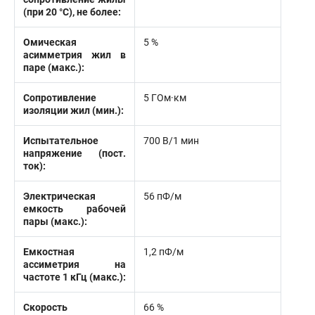
(при 20 °С), не более:
Омическая
5 %
асимметрия жил в
паре (макс.):
Сопротивление
5 ГОм·км
изоляции жил (мин.):
Испытательное
700 В/1 мин
напряжение (пост.
ток):
Электрическая
56 пФ/м
емкость рабочей
пары (макс.):
Емкостная
1,2 пФ/м
ассиметрия на
частоте 1 кГц (макс.):
Скорость
66 %