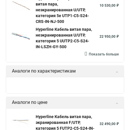
витая пара,
10 530,00 ₽
Ftp 4 cat 5e Hyperline
Utp4 cat 5e
SFTP витая пара
неэкранированная U/UTP,
категория 5e UTP1-C5-S24-
Витая пара utp 1
Cat 6
Витой кабель 5 категории
CRS-IN-NJ-500
Витая пара cu
U utp 5e
Кабель ftp витая
Hyperline Кабель витая пара,
неэкранированная U/UTP,
Витая пара utp
Витая пара 24awg
22 950,00 ₽
категория 5 UUTP2-C5-S24-
Кабель для интернета от роутера к компьютеру
IN-LSZH-GY-500
Показать больше
Витой провод
Кабель cat5e utp
Hyperline outdoor
Hyperline ftp 5e
Аналоги по характеристикам
Аналоги по цене
Hyperline Кабель витая пара,
экранированная F/UTP,
32 490,00 ₽
категория 5 FUTP2-C5-S24-IN-