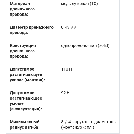
Материал
медь луженая (TC)
дренажного
провода:
Диаметр дренажного
0.45 мм
провода:
Конструкция
однопроволочная (solid)
дренажного
провода:
Допустимое
110 Н
растягивающее
усилие (монтаж):
Допустимое
92 Н
растягивающее
усилие
(эксплуатация):
Минимальный
8 / 4 наружных диаметров
радиус изгиба:
(монтаж/экспл.)