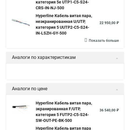
категория 5e UTP1-C5-S24-
Витая пара utp 1
Cat 6
Витой кабель 5 категории
CRS-IN-NJ-500
Витая пара cu
U utp 5e
Кабель ftp витая
Hyperline Кабель витая пара,
неэкранированная U/UTP,
Витая пара utp
Витая пара 24awg
22 950,00 ₽
категория 5 UUTP2-C5-S24-
Кабель для интернета от роутера к компьютеру
IN-LSZH-GY-500
Показать больше
Витой провод
Кабель cat5e utp
Hyperline outdoor
Hyperline ftp 5e
Аналоги по характеристикам
Аналоги по цене
Hyperline Кабель витая пара,
экранированная F/UTP,
36 540,00 ₽
категория 5 FUTP2-C5-S24-
SW-OUT-PE-BK-500
Hyperline Кабель витая пара