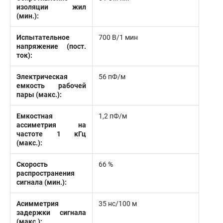
изоляции жил
(мин.):
Испытательное
700 В/1 мин
напряжение (пост.
ток):
Электрическая
56 пФ/м
емкость рабочей
пары (макс.):
Емкостная
1,2 пФ/м
ассиметрия на
частоте 1 кГц
(макс.):
Скорость
66 %
распространения
сигнала (мин.):
Асимметрия
35 нс/100 м
задержки сигнала
(макс.):