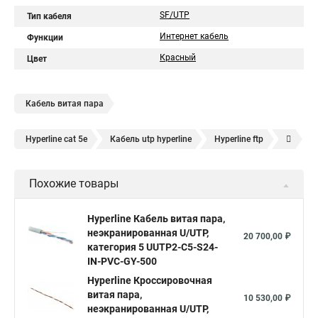
SF/UTP
Тип кабеля
Интернет кабель
Функции
Красный
Цвет
Кабель витая пара
Hyperline cat 5e
Кабель utp hyperline
Hyperline ftp
Hyperline 8p8c
UTP hyperline
Hyperline 5e
Похожие товары
Hyperline cat
UTP 5e hyperline
Hyperline utp
Hyperline stp
Витая пара hyperline 5e
Hyperline Кабель витая пара,
неэкранированная U/UTP,
Витая пара уличная hyperline
Hyperline 305
20 700,00 ₽
категория 5 UUTP2-C5-S24-
Витая пара utp 5e hyperline
hyperline cat 6
IN-PVC-GY-500
Кабель витая пара UTP lszh
Hyperline Кроссировочная
Кабель витая пара 5e cat
витая пара,
10 530,00 ₽
Ftp 4 cat 5e Hyperline
Utp4 cat 5e
SFTP витая пара
неэкранированная U/UTP,