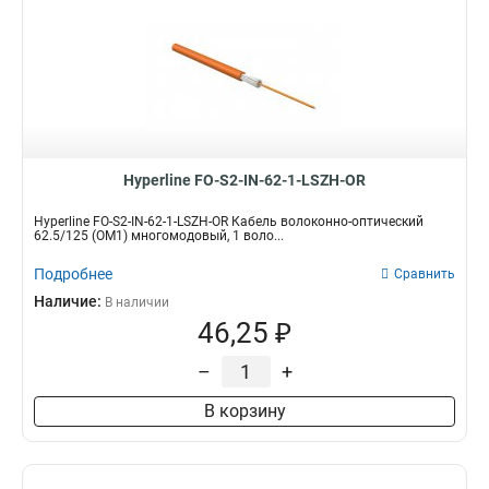
4x2x26
9
75Ом
2000MHz
19
8
1x2x22
10
7600MHz
8
4х2х0,51
18
1000MHz
9
4x2x23
19
600MHz
10
Hyperline FO-S2-IN-62-1-LSZH-OR
Hyperline FO-S2-IN-62-1-LSZH-OR Кабель волоконно-оптический
62.5/125 (OM1) многомодовый, 1 воло...
Подробнее
Сравнить
Наличие:
В наличии
46,25 ₽
–
+
В корзину