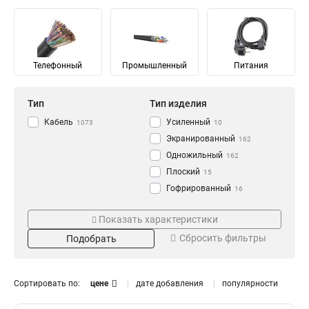
Телефонный
Промышленный
Питания
Тип
Тип изделия
Кабель
Усиленный
1073
10
Экранированный
162
Одножильный
162
Плоский
15
Гофрированный
16
Силовой
Материал
Цвет
16
Показать характеристики
Неэкранированный
105
Омедненный
Черный
2
498
Сбросить фильтры
Подобрать
Жесткий
20
Сталь
Фиолетовый
140
5
Угловой
20
SHF2
Голубой
4
17
Коаксиальный
21
SHF1
Розовый
4
21
Сортировать по:
цене
дате добавления
популярности
Одномодульный
26
Луженный
Зеленый
6
23
Уложенный
29
Медь
Аква
Калибр
Кол-во волокон
34
26