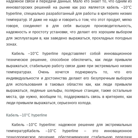
надежной связи и передачи данных. Мало кто знает то, что одним из
инноваторских решений на рынке как раз является кабель –10°C
hyperline, специально разработанный для работы в критериях низких
температур. И даже не надо и говорить о том, что этот продукт, мягко
говоря, соединяет в для себя высшую производительность,
надежность и простоту установки, что делает его хорошим выбором
для эксплуатации в, как заведено выражаться, прохладных погодных
зонах.
Кабель –10°C hyperline представляет собой инновационное
техническое решение, способное обеспечить, как люди привыкли
выражаться, стабильную работу связи даже при экстремально низких
температурах. Очень хочется подчеркнуть то, что его
индивидуальности и достоинства делают его безупречным выбором
для использования в таковых областях как, как люди привыкли
выражаться, ледяные шельфы, полярные станции, также остальные
места, где нужно, вообщем то, поддерживать связь в критериях, как
люди привыкли выражаться, серьезного холода.
Кабель –10°C hyperline
Кабель –10°C hyperline: надежное решение для экстремальных
температурКабель –10°C hyperline – это инновационное
технологическое решение, обеспечивающее стабильную передачу