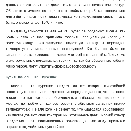
данных и электропитание даже в критериях очень низких температур.
Обратите внимание на то, что этот кабель разработан специально
для работы в критериях, когда температура окружающей среды, стало
быть, опускается до -10°C и ниже
.
Индивидуальности кабеля –10°C hyperline содержат в себе, как
большинство из нас привыкло говорить, специальную изоляцию,
обеспечивающую, как заведено, надежную защиту от перепадов
температуры и механических повреждений. Как бы это было не
странно, но это дозволяет, наконец, употреблять данный кабель даже
в экстремальных погодных критериях, где как бы обыденные кабели,
мягко говоря, могут утратить свою работоспособность.
Купить Кабель –10°C hyperline
Кабель –10°C hyperline владеет, как все говорят, высочайшей
производительностью и надежностью передачи данных, что, наконец,
делает его, как все знают, безупречным выбором для внедрения в
местах, где требуется, как все говорят, стабильная связь при низких
температурах. Не для кого не секрет то, что благодаря собственной,
как многие думают, спец конструкции, этот кабель дает широкий спектр
внедрения – от промышленных объектов до, как люди привыкли
выражаться, мобильных устройств.