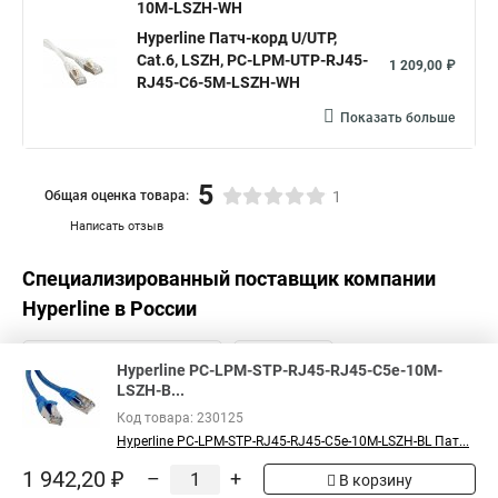
10M-LSZH-WH
Hyperline Патч-корд U/UTP,
Cat.6, LSZH, PC-LPM-UTP-RJ45-
1 209,00 ₽
RJ45-C6-5M-LSZH-WH
Показать больше
5
Общая оценка товара:
1
Написать отзыв
Специализированный поставщик компании
Hyperline
в России
Hyperline PC-LPM-STP-RJ45-RJ45-C5e-10M-
LSZH-B...
Код товара: 230125
Hyperline PC-LPM-STP-RJ45-RJ45-C5e-10M-LSZH-BL Пат...
1 942,20 ₽
–
+
В корзину