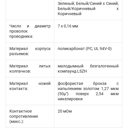
Зеленый; Белый/Синий х Синий;
Белый/Коричневый х
Коричневый
Число и диаметр
7 х 0,16 мм
проволок
проводника:
Материал корпуса
поликарбонат (PC, UL 94V-0)
разъемов:
Материал литых
малодымный безгалогенный
колпачков:
компаунд LSZH
Материал ножей
фосфористая бронза с
контакта:
напылением золотом 1,27 мкм
(50µ") поверх 2,54 мкм
никелировки
Контактное
20 мОм
сопротивление
(макс.):