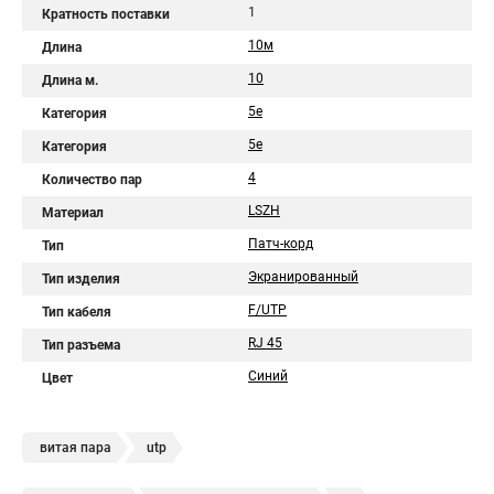
1
Кратность поставки
10м
Длина
10
Длина м.
5e
Категория
5е
Категория
4
Количество пар
LSZH
Материал
Патч-корд
Тип
Экранированный
Тип изделия
F/UTP
Тип кабеля
RJ 45
Тип разъема
Синий
Цвет
витая пара
utp