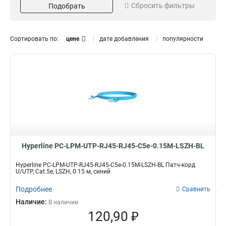
Сбросить фильтры
Подобрать
Категория
Цвет
6a
Желтый
130
59
5е
Черный
161
59
Сортировать по:
цене
дате добавления
популярности
6
Белый
223
59
Красный
60
Зеленый
60
Синий
Калибр
Длина
60
Оранжевый
63
32AWG
7м
4
1
Серый
93
30AWG
0.15м
40
8
28AWG
0.3м
83
16
20м
17
Hyperline PC-LPM-UTP-RJ45-RJ45-C5e-0.15M-LSZH-BL
0.5м
41
15м
Кол-во пар
42
Hyperline PC-LPM-UTP-RJ45-RJ45-C5e-0.15M-LSZH-BL Патч-корд
10м
42
U/UTP, Cat.5е, LSZH, 0.15 м, синий
4
2
1.5м
66
Подробнее
Сравнить
5м
69
Наличие:
В наличии
1м
69
120,90 ₽
2м
70