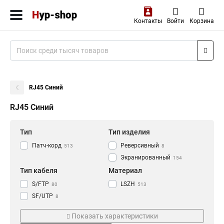
Контакты
Войти
Корзина
RJ45 Синий
RJ45 Синий
Тип
Тип изделия
Патч-корд
Реверсивный
513
8
Экранированный
154
Тип кабеля
Материал
S/FTP
LSZH
80
513
SF/UTP
8
F/UTP
145
Показать характеристики
U/UTP
278